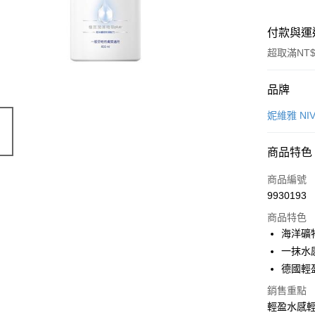
付款與運
超取滿NT$
付款方式
品牌
POYA支付
妮維雅 NI
信用卡一
商品特色
超商取貨
商品編號
LINE Pay
9930193
商品特色
Apple Pay
海洋礦
街口支付
一抹水
德國輕
悠遊付
銷售重點
Google Pa
輕盈水感