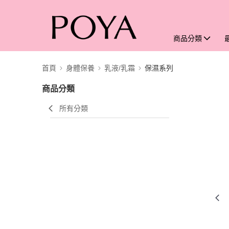
商品分類
首頁
身體保養
乳液/乳霜
保濕系列
商品分類
所有分類