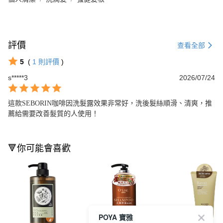
評價
查看全部
5
(
1
則評價
)
s*****3
2026/07/24
這款SEBORIN咖啡因洗髮露效果非常好，洗後髮絲順滑、清爽，推
薦給需要改善髮質的人使用！
🔻你可能會喜歡
POYA 寶雅