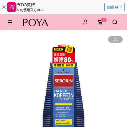
POYA寶雅
開啟APP
立刻使用官方APP
0
1
/
1