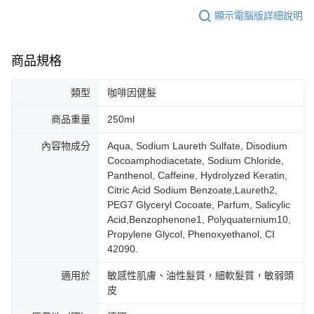
顯示電腦版詳細說明
商品規格
類型
咖啡因健髮
商品重量
250ml
內容物成分
Aqua, Sodium Laureth Sulfate, Disodium
Cocoamphodiacetate, Sodium Chloride,
Panthenol, Caffeine, Hydrolyzed Keratin,
Citric Acid Sodium Benzoate,Laureth2,
PEG7 Glyceryl Cocoate, Parfum, Salicylic
Acid,Benzophenone1, Polyquaternium10,
Propylene Glycol, Phenoxyethanol, CI
42090.
適用於
敏感性肌膚、油性髮質，細軟髮質，敏弱頭
皮