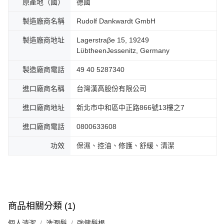
原產地（國）
德國
製造廠商名稱
Rudolf Dankwardt GmbH
製造廠商地址
Lagerstraβe 15, 19249
LϋbtheenJessenіtz, Germany
製造廠商電話
49 40 5287340
進口廠商名稱
台灣漢高股份有限公司
進口廠商地址
新北市中和區中正路866號13樓之7
進口廠商電話
0800633608
功效
保濕、控油、修護、舒緩、清潔
商品相關分類 (1)
個人清潔
洗潤髮
強健髮根