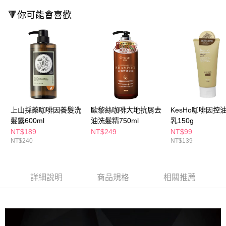
３．收到繳費通知簡訊後14天內，點擊此簡訊中的連結，可透過四大超商／
ATM／網路銀行／等多元方式進行付款，方視為交易完成。
🔻你可能會喜歡
萊爾富取貨付款
※ 請注意：結帳手續完成當下不需立刻繳費，但若您需要取消訂單，請聯絡
每筆NT$65，滿NT$490(含以上)免運費
購買商品的店家。未經商家同意取消之訂單仍視為有效，需透過AFTEE先享
後付繳納相關費用。
付款後萊爾富取貨
※ 交易是否成功請以「AFTEE先享後付 」之結帳頁面顯示為準，若有關於
是否繳費成功／繳費後需取消欲退款等相關疑問，請聯繫「AFTEE先享後付
每筆NT$65，滿NT$490(含以上)免運費
客戶支援中心」
https://netprotections.freshdesk.com/support/home
7-11取貨付款
【注意事項】
１．透過由恩沛科技股份有限公司提供之「AFTEE先享後付」服務完成之交
每筆NT$65，滿NT$490(含以上)免運費
易，需依本服務之必要範圍內提供個人資料，並將交易相關給付款項請求債
上山採藥咖啡因養髮洗
歐黎絲咖啡大地抗屑去
KesHo咖啡因控
權轉讓予恩沛科技股份有限公司。
付款後7-11取貨
髮露600ml
油洗髮精750ml
乳150g
２．關於個人資料處理事宜，請瀏覽以下網址：
每筆NT$65，滿NT$490(含以上)免運費
https://aftee.tw/terms/#terms3
NT$189
NT$249
NT$99
３．未成年的使用者請事先徵得法定代理人或監護人之同意方可使用
NT$240
NT$139
宅配(本島)
「AFTEE先享後付」，若未經同意申辦者引起之損失，本公司不負相關責
任。
每筆NT$100，滿NT$790(含以上)免運費
４．使用「AFTEE先享後付」時，將依據個別帳號之用戶狀況，依本公司即
時審查核予不同之上限額度；若仍有額度不足之情形，本公司將視審查結果
詳細說明
商品規格
相關推薦
付款後寶雅門市自取(由倉庫統一出貨)
請求用戶進行身份認證。
每筆NT$80，滿NT$290(含以上)免運費
５．嚴禁一人註冊多個帳號或使用他人資訊註冊。若發現惡意使用之情形，
恩沛科技股份有限公司將有權停止該用戶之使用額度並採取法律行動。