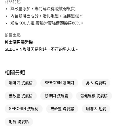
商品特色
LINE Pay
無矽靈添加，專門解決稀疏敏弱髮質
內含咖啡因成分，活化毛髮，強健髮根。
Apple Pay
知名KOL力推.實驗證實強健頭髮達80%。
街口支付
銷售重點
悠遊付
紳士潮男製造機
SEBORIN咖啡因是你缺一不可的男人味。
Google Pay
AFTEE先享後付
相關說明
相關分類
【關於「AFTEE先享後付」】
即享券
AFTEE先享後付是「在收到商品之後才付款」的支付方式。 讓您購物簡單
咖啡因 洗髮精
SEBORIN 咖啡因
男人 洗髮精
便利好安心！
１．簡單：不需註冊會員、不需綁卡、不需儲值。
運送方式
２．便利：只要手機號碼，簡訊認證，即可結帳。
無矽靈 洗髮精
咖啡因 洗髮露
強健髮根 洗髮精
３．安心：先確認商品／服務後，再付款。
全家取貨付款
SEBORIN 洗髮精
無矽靈 洗髮露
咖啡因 毛髮
每筆NT$65，滿NT$390(含以上)免運費
【「AFTEE先享後付」結帳流程】
１．於結帳方式選擇「AFTEE先享後付」後，將跳轉至「AFTEE先享後付」
付款後全家取貨
結帳頁面，進行簡訊認證並確認金額後，即可完成結帳。
毛髮 洗髮精
２．訂單成立數日內，您將收到繳費通知簡訊。
每筆NT$65，滿NT$390(含以上)免運費