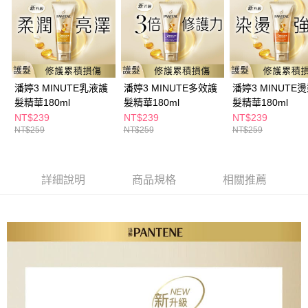
ATM／網路銀行／等多元方式進行付款，方視為交易完成。
萊爾富取貨付款
※ 請注意：結帳手續完成當下不需立刻繳費，但若您需要取消訂單，請聯絡
每筆NT$65，滿NT$490(含以上)免運費
購買商品的店家。未經商家同意取消之訂單仍視為有效，需透過AFTEE先享
後付繳納相關費用。
付款後萊爾富取貨
※ 交易是否成功請以「AFTEE先享後付 」之結帳頁面顯示為準，若有關於
是否繳費成功／繳費後需取消欲退款等相關疑問，請聯繫「AFTEE先享後付
每筆NT$65，滿NT$490(含以上)免運費
客戶支援中心」
https://netprotections.freshdesk.com/support/home
潘婷3 MINUTE乳液護
潘婷3 MINUTE多效護
潘婷3 MINUTE
7-11取貨付款
髮精華180ml
髮精華180ml
髮精華180ml
【注意事項】
１．透過由恩沛科技股份有限公司提供之「AFTEE先享後付」服務完成之交
每筆NT$65，滿NT$490(含以上)免運費
NT$239
NT$239
NT$239
易，需依本服務之必要範圍內提供個人資料，並將交易相關給付款項請求債
NT$259
NT$259
NT$259
權轉讓予恩沛科技股份有限公司。
付款後7-11取貨
２．關於個人資料處理事宜，請瀏覽以下網址：
每筆NT$65，滿NT$490(含以上)免運費
https://aftee.tw/terms/#terms3
３．未成年的使用者請事先徵得法定代理人或監護人之同意方可使用
詳細說明
商品規格
相關推薦
宅配(本島)
「AFTEE先享後付」，若未經同意申辦者引起之損失，本公司不負相關責
任。
每筆NT$100，滿NT$790(含以上)免運費
４．使用「AFTEE先享後付」時，將依據個別帳號之用戶狀況，依本公司即
時審查核予不同之上限額度；若仍有額度不足之情形，本公司將視審查結果
付款後寶雅門市自取(由倉庫統一出貨)
請求用戶進行身份認證。
每筆NT$80，滿NT$290(含以上)免運費
５．嚴禁一人註冊多個帳號或使用他人資訊註冊。若發現惡意使用之情形，
恩沛科技股份有限公司將有權停止該用戶之使用額度並採取法律行動。