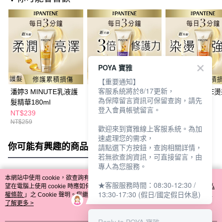
POYA 寶雅
【重要通知】
客服系統將於8/17更新，
潘婷3 MINUTE乳液護
潘婷3 MINUTE多效護
潘婷3 MINUTE
為保障留言資訊可保留查詢，請先
髮精華180ml
髮精華180ml
髮精華180ml
登入會員帳號留言。
NT$239
NT$239
NT$239
NT$259
NT$259
NT$259
歡迎來到寶雅線上客服系統。為加
速處理您的需求，
你可能有興趣的商品
全站排行
請點選下方按鈕，查詢相關詳情，
若無欲查詢資訊，可直接留言，由
專人為您服務。
本網站中使用 cookie，欲查詢有關本網站使用 cookie 方式之詳情，及若您不希
★客服服務時間：08:30-12:30 /
熱門標籤
望在電腦上使用 cookie 時應如何變更電腦的 cookie 設定，請參閱本網站「
隱私
13:30-17:30 (假日/國定假日休息)
權條款
」之 Cookie 聲明。您繼續使用本網站即表示您同意本公司得按本網站使
用條款之 Cookie 聲明使用 cookie。
了解更多 >