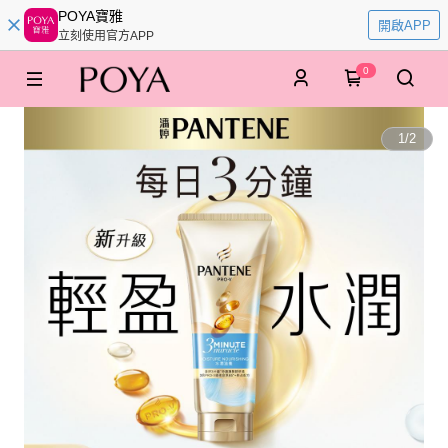
POYA寶雅
開啟APP
立刻使用官方APP
0
1
/
2