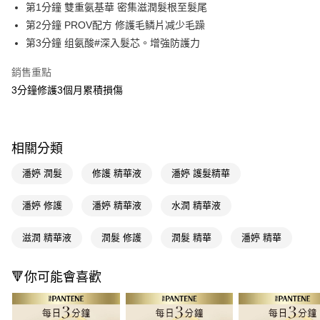
LINE Pay
第1分鐘 雙重氨基華 密集滋潤髮根至髮尾
第2分鐘 PROV配方 修護毛鳞片减少毛躁
Apple Pay
第3分鐘 组氨酸#深入髮芯。增強防護力
街口支付
銷售重點
悠遊付
3分鐘修護3個月累積損傷
Google Pay
AFTEE先享後付
相關分類
相關說明
【關於「AFTEE先享後付」】
潘婷 潤髮
修護 精華液
潘婷 護髮精華
即享券
AFTEE先享後付是「在收到商品之後才付款」的支付方式。 讓您購物簡單
便利好安心！
潘婷 修護
潘婷 精華液
水潤 精華液
１．簡單：不需註冊會員、不需綁卡、不需儲值。
運送方式
２．便利：只要手機號碼，簡訊認證，即可結帳。
３．安心：先確認商品／服務後，再付款。
滋潤 精華液
潤髮 修護
潤髮 精華
潘婷 精華
全家取貨付款
每筆NT$65，滿NT$390(含以上)免運費
【「AFTEE先享後付」結帳流程】
１．於結帳方式選擇「AFTEE先享後付」後，將跳轉至「AFTEE先享後付」
🔻你可能會喜歡
付款後全家取貨
結帳頁面，進行簡訊認證並確認金額後，即可完成結帳。
２．訂單成立數日內，您將收到繳費通知簡訊。
每筆NT$65，滿NT$390(含以上)免運費
３．收到繳費通知簡訊後14天內，點擊此簡訊中的連結，可透過四大超商／