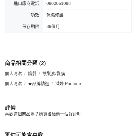
進口廠商電話
0800051088
功效
保濕修護
保存期限
36個月
商品相關分類 (2)
個人清潔
護髮
護髮素/髮膜
個人清潔
★品牌精選
潘婷 Pantene
評價
喜歡這個商品嗎？購買後給他一個好評吧
🔻你可能會喜歡