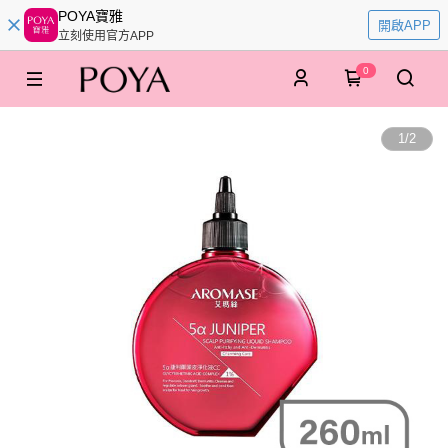
POYA寶雅
開啟APP
立刻使用官方APP
0
1
/
2