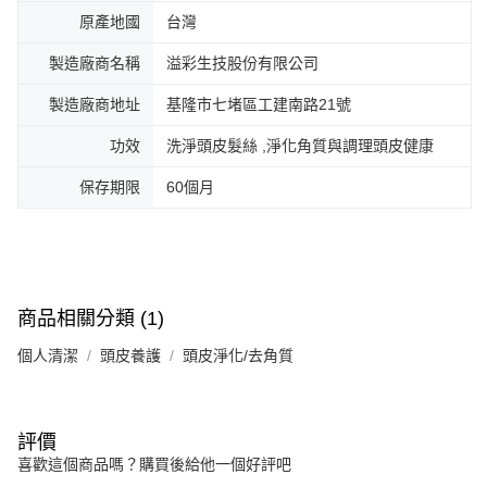
原產地國
台灣
製造廠商名稱
溢彩生技股份有限公司
製造廠商地址
基隆市七堵區工建南路21號
功效
洗淨頭皮髮絲 ,淨化角質與調理頭皮健康
保存期限
60個月
商品相關分類 (1)
個人清潔
頭皮養護
頭皮淨化/去角質
評價
喜歡這個商品嗎？購買後給他一個好評吧