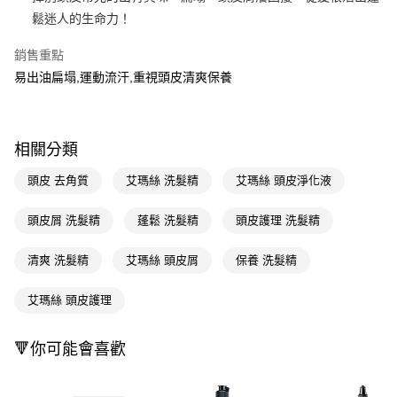
鬆迷人的生命力！
Apple Pay
銷售重點
街口支付
易出油扁塌,運動流汗,重視頭皮清爽保養
悠遊付
Google Pay
相關分類
AFTEE先享後付
相關說明
頭皮 去角質
艾瑪絲 洗髮精
艾瑪絲 頭皮淨化液
【關於「AFTEE先享後付」】
即享券
AFTEE先享後付是「在收到商品之後才付款」的支付方式。 讓您購物簡單
頭皮屑 洗髮精
蓬鬆 洗髮精
頭皮護理 洗髮精
便利好安心！
１．簡單：不需註冊會員、不需綁卡、不需儲值。
運送方式
清爽 洗髮精
艾瑪絲 頭皮屑
保養 洗髮精
２．便利：只要手機號碼，簡訊認證，即可結帳。
３．安心：先確認商品／服務後，再付款。
全家取貨付款
艾瑪絲 頭皮護理
每筆NT$65，滿NT$390(含以上)免運費
【「AFTEE先享後付」結帳流程】
１．於結帳方式選擇「AFTEE先享後付」後，將跳轉至「AFTEE先享後付」
付款後全家取貨
結帳頁面，進行簡訊認證並確認金額後，即可完成結帳。
🔻你可能會喜歡
２．訂單成立數日內，您將收到繳費通知簡訊。
每筆NT$65，滿NT$390(含以上)免運費
３．收到繳費通知簡訊後14天內，點擊此簡訊中的連結，可透過四大超商／
ATM／網路銀行／等多元方式進行付款，方視為交易完成。