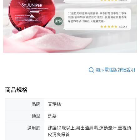
顯示電腦版詳細說明
商品規格
品牌
艾瑪絲
類型
洗髮
適用於
建議12歲以上,易出油扁塌,運動流汗,重視頭
皮清爽保養