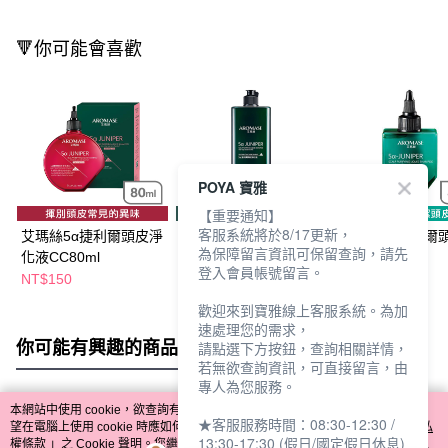
🔻你可能會喜歡
POYA 寶雅
【重要通知】
客服系統將於8/17更新，
艾瑪絲5α捷利爾頭皮淨
艾瑪絲5α捷利爾頭皮淨
艾瑪絲5α捷利爾
為保障留言資訊可保留查詢，請先
化液CC80ml
化液2%820ml
化液(2%)80ml
登入會員帳號留言。
NT$150
NT$950
NT$150
歡迎來到寶雅線上客服系統。為加
速處理您的需求，
你可能有興趣的商品
全站排行
請點選下方按鈕，查詢相關詳情，
若無欲查詢資訊，可直接留言，由
專人為您服務。
本網站中使用 cookie，欲查詢有關本網站使用 cookie 方式之詳情，及若您不希
★客服服務時間：08:30-12:30 /
熱門標籤
望在電腦上使用 cookie 時應如何變更電腦的 cookie 設定，請參閱本網站「
隱私
13:30-17:30 (假日/國定假日休息)
權條款
」之 Cookie 聲明。您繼續使用本網站即表示您同意本公司得按本網站使