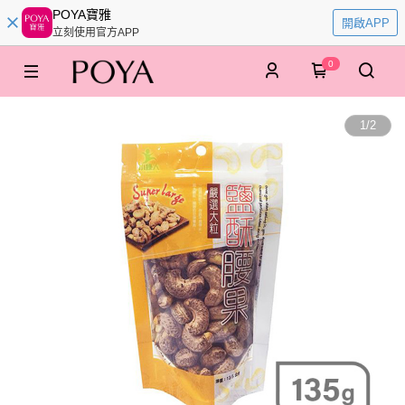
POYA寶雅
開啟APP
立刻使用官方APP
0
1
/
2