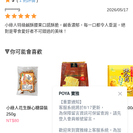
5
(
1
則評價
)
f********9
2026/05/17
小綠人特級鹹酥腰果口感酥脆，鹹香濃郁，每一口都令人垂涎，絕
對是零食愛好者不可錯過的美味！
🔻你可能會喜歡
POYA 寶雅
【重要通知】
客服系統將於8/17更新，
小綠人花生酥心糖袋裝
小綠人奶油蘇打餅
小綠人地瓜片100
為保障留言資訊可保留查詢，請先
250g
264g-松茸風味
素
登入會員帳號留言。
NT$80
NT$89
NT$55
NT$120
歡迎來到寶雅線上客服系統。為加