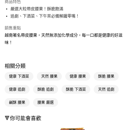
商品特色
LINE Pay
嚴選大粒帶皮腰果！酥脆飽滿
追劇、下酒菜、下午茶必備解饞零嘴！
Apple Pay
銷售重點
街口支付
越南著名帶皮腰果，天然無添加化學成分，每一口都是健康的好滋
悠遊付
味！
Google Pay
AFTEE先享後付
相關分類
相關說明
【關於「AFTEE先享後付」】
健康 下酒菜
天然 腰果
健康 腰果
酥脆 腰果
即享券
AFTEE先享後付是「在收到商品之後才付款」的支付方式。 讓您購物簡單
便利好安心！
健康 追劇
酥脆 追劇
酥脆 下酒菜
天然 追劇
１．簡單：不需註冊會員、不需綁卡、不需儲值。
運送方式
２．便利：只要手機號碼，簡訊認證，即可結帳。
３．安心：先確認商品／服務後，再付款。
鹹酥 腰果
腰果 嚴選
全家取貨付款
每筆NT$65，滿NT$390(含以上)免運費
【「AFTEE先享後付」結帳流程】
１．於結帳方式選擇「AFTEE先享後付」後，將跳轉至「AFTEE先享後付」
🔻你可能會喜歡
付款後全家取貨
結帳頁面，進行簡訊認證並確認金額後，即可完成結帳。
２．訂單成立數日內，您將收到繳費通知簡訊。
每筆NT$65，滿NT$390(含以上)免運費