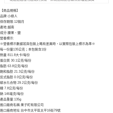
【商品規格】
品牌:小綠人
保存期限:12個月
產地:越南
成分:腰果、鹽
營養標示:
※營養標示數據若與包裝上略有差異時，以實際包裝上標示為準※
每一份量135公克；本包裝含1份
熱量 811.8大卡/每份
蛋白質 30.1公克/每份
脂肪 63.8公克/每份
飽和脂肪 21.3公克/每份
反式脂肪 0.0公克/每份
碳水化合物 29.2公克/每份
糖 7.8公克/每份
鈉 146毫克/每份
產品重量:135g
進口廠商名稱:果子町有限公司
進口廠商地址:台中市太平區太平16街79號