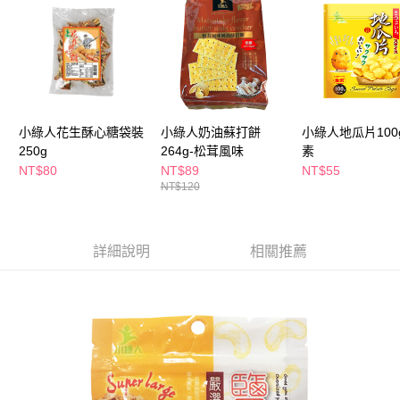
３．收到繳費通知簡訊後14天內，點擊此簡訊中的連結，可透過四大超商／
ATM／網路銀行／等多元方式進行付款，方視為交易完成。
萊爾富取貨付款
※ 請注意：結帳手續完成當下不需立刻繳費，但若您需要取消訂單，請聯絡
每筆NT$65，滿NT$490(含以上)免運費
購買商品的店家。未經商家同意取消之訂單仍視為有效，需透過AFTEE先享
後付繳納相關費用。
付款後萊爾富取貨
※ 交易是否成功請以「AFTEE先享後付 」之結帳頁面顯示為準，若有關於
是否繳費成功／繳費後需取消欲退款等相關疑問，請聯繫「AFTEE先享後付
每筆NT$65，滿NT$490(含以上)免運費
客戶支援中心」
https://netprotections.freshdesk.com/support/home
小綠人花生酥心糖袋裝
小綠人奶油蘇打餅
小綠人地瓜片100
7-11取貨付款
250g
264g-松茸風味
素
【注意事項】
１．透過由恩沛科技股份有限公司提供之「AFTEE先享後付」服務完成之交
每筆NT$65，滿NT$490(含以上)免運費
NT$80
NT$89
NT$55
易，需依本服務之必要範圍內提供個人資料，並將交易相關給付款項請求債
NT$120
權轉讓予恩沛科技股份有限公司。
付款後7-11取貨
２．關於個人資料處理事宜，請瀏覽以下網址：
每筆NT$65，滿NT$490(含以上)免運費
https://aftee.tw/terms/#terms3
３．未成年的使用者請事先徵得法定代理人或監護人之同意方可使用
詳細說明
相關推薦
宅配(本島)
「AFTEE先享後付」，若未經同意申辦者引起之損失，本公司不負相關責
任。
每筆NT$100，滿NT$790(含以上)免運費
４．使用「AFTEE先享後付」時，將依據個別帳號之用戶狀況，依本公司即
時審查核予不同之上限額度；若仍有額度不足之情形，本公司將視審查結果
付款後寶雅門市自取(由倉庫統一出貨)
請求用戶進行身份認證。
每筆NT$80，滿NT$290(含以上)免運費
５．嚴禁一人註冊多個帳號或使用他人資訊註冊。若發現惡意使用之情形，
恩沛科技股份有限公司將有權停止該用戶之使用額度並採取法律行動。