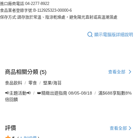
進口廠商電話:04-2277-8922
食品業者登錄字號:B-112925323-00000-6
保存方式:請存放於常溫、陰涼乾燥處，避免陽光直射或高溫潮濕處
顯示電腦版詳細說明
商品相關分類 (5)
查看全部
食品飲料
零食
堅果/海苔
📢主題活動📢
👑精緻出遊指南 08/05-08/18
滿$688享點數8%
倍回饋
評價
查看全部