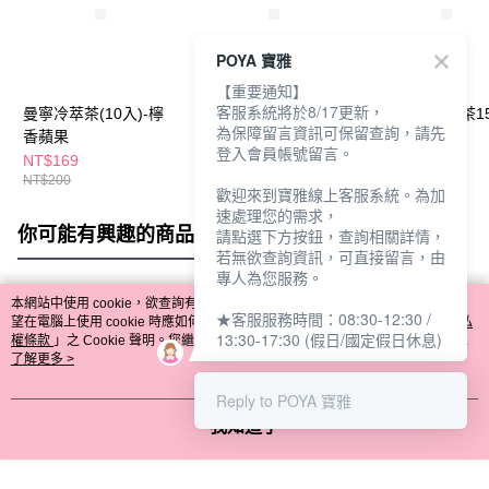
POYA 寶雅
【重要通知】
客服系統將於8/17更新，
曼寧冷萃茶(10入)-檸
曼寧冷萃茶(10入)-芙
曼寧烏龍菊花茶1
為保障留言資訊可保留查詢，請先
香蘋果
香蜜桃
登入會員帳號留言。
NT$169
NT$169
NT$169
NT$200
NT$200
NT$199
歡迎來到寶雅線上客服系統。為加
速處理您的需求，
你可能有興趣的商品
全站排行
請點選下方按鈕，查詢相關詳情，
若無欲查詢資訊，可直接留言，由
專人為您服務。
本網站中使用 cookie，欲查詢有關本網站使用 cookie 方式之詳情，及若您不希
★客服服務時間：08:30-12:30 /
熱門標籤
望在電腦上使用 cookie 時應如何變更電腦的 cookie 設定，請參閱本網站「
隱私
13:30-17:30 (假日/國定假日休息)
權條款
」之 Cookie 聲明。您繼續使用本網站即表示您同意本公司得按本網站使
用條款之 Cookie 聲明使用 cookie。
了解更多 >
Reply to POYA 寶雅
我知道了