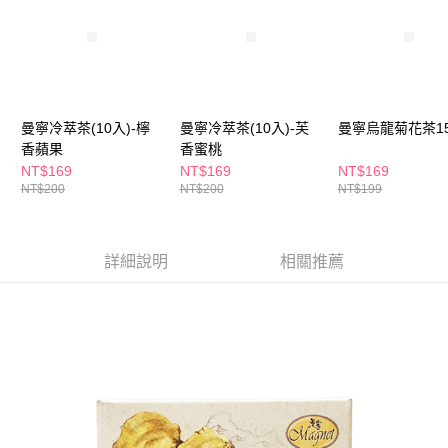
ATM／網路銀行／等多元方式進行付款，方視為交易完成。
萊爾富取貨付款
※ 請注意：結帳手續完成當下不需立刻繳費，但若您需要取消訂單，請聯絡
每筆NT$65，滿NT$490(含以上)免運費
購買商品的店家。未經商家同意取消之訂單仍視為有效，需透過AFTEE先享
後付繳納相關費用。
付款後萊爾富取貨
※ 交易是否成功請以「AFTEE先享後付 」之結帳頁面顯示為準，若有關於
是否繳費成功／繳費後需取消欲退款等相關疑問，請聯繫「AFTEE先享後付
每筆NT$65，滿NT$490(含以上)免運費
客戶支援中心」
https://netprotections.freshdesk.com/support/home
曼寧冷萃茶(10入)-檸
曼寧冷萃茶(10入)-芙
曼寧烏龍菊花茶1
7-11取貨付款
香蘋果
香蜜桃
【注意事項】
１．透過由恩沛科技股份有限公司提供之「AFTEE先享後付」服務完成之交
每筆NT$65，滿NT$490(含以上)免運費
NT$169
NT$169
NT$169
易，需依本服務之必要範圍內提供個人資料，並將交易相關給付款項請求債
NT$200
NT$200
NT$199
權轉讓予恩沛科技股份有限公司。
付款後7-11取貨
２．關於個人資料處理事宜，請瀏覽以下網址：
每筆NT$65，滿NT$490(含以上)免運費
https://aftee.tw/terms/#terms3
３．未成年的使用者請事先徵得法定代理人或監護人之同意方可使用
詳細說明
相關推薦
宅配(本島)
「AFTEE先享後付」，若未經同意申辦者引起之損失，本公司不負相關責
任。
每筆NT$100，滿NT$790(含以上)免運費
４．使用「AFTEE先享後付」時，將依據個別帳號之用戶狀況，依本公司即
時審查核予不同之上限額度；若仍有額度不足之情形，本公司將視審查結果
付款後寶雅門市自取(由倉庫統一出貨)
請求用戶進行身份認證。
每筆NT$80，滿NT$290(含以上)免運費
５．嚴禁一人註冊多個帳號或使用他人資訊註冊。若發現惡意使用之情形，
恩沛科技股份有限公司將有權停止該用戶之使用額度並採取法律行動。