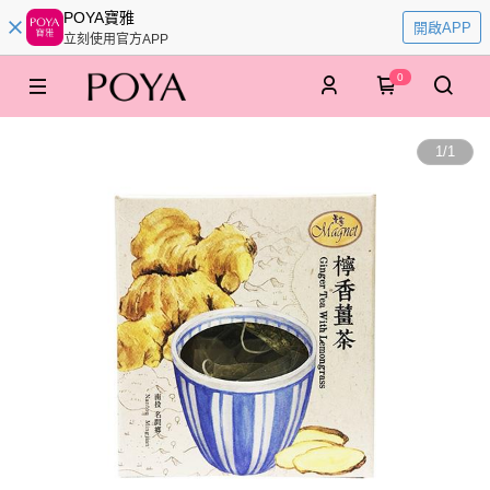
POYA寶雅
開啟APP
立刻使用官方APP
0
1
/
1