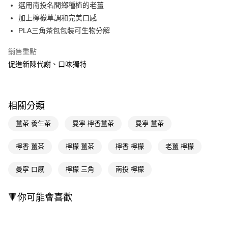
LINE Pay
選用南投名間鄉種植的老薑
加上檸檬草調和完美口感
Apple Pay
PLA三角茶包包裝可生物分解
街口支付
銷售重點
悠遊付
促進新陳代謝、口味獨特
Google Pay
AFTEE先享後付
相關分類
相關說明
【關於「AFTEE先享後付」】
薑茶 養生茶
曼寧 檸香薑茶
曼寧 薑茶
即享券
AFTEE先享後付是「在收到商品之後才付款」的支付方式。 讓您購物簡單
便利好安心！
檸香 薑茶
檸檬 薑茶
檸香 檸檬
老薑 檸檬
１．簡單：不需註冊會員、不需綁卡、不需儲值。
運送方式
２．便利：只要手機號碼，簡訊認證，即可結帳。
３．安心：先確認商品／服務後，再付款。
曼寧 口感
檸檬 三角
南投 檸檬
全家取貨付款
每筆NT$65，滿NT$390(含以上)免運費
【「AFTEE先享後付」結帳流程】
１．於結帳方式選擇「AFTEE先享後付」後，將跳轉至「AFTEE先享後付」
🔻你可能會喜歡
付款後全家取貨
結帳頁面，進行簡訊認證並確認金額後，即可完成結帳。
２．訂單成立數日內，您將收到繳費通知簡訊。
每筆NT$65，滿NT$390(含以上)免運費
３．收到繳費通知簡訊後14天內，點擊此簡訊中的連結，可透過四大超商／