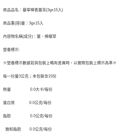
商品品名：曼寧檸香薑茶(3gx15入)
商品重(容)量：3gx15入
內容物名稱(成分)：薑、檸檬草
營養標示:
※營養標示數據若與包裝上略有差異時，以實際包裝上標示為準※
每一份量3公克；本包裝含15份
熱量 0.0大卡/每份
蛋白質 0.0公克/每份
脂肪 0.0公克/每份
飽和脂肪 0.0公克/每份