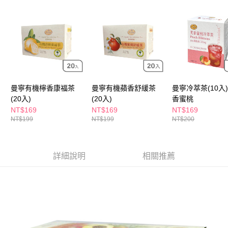
ATM／網路銀行／等多元方式進行付款，方視為交易完成。
萊爾富取貨付款
※ 請注意：結帳手續完成當下不需立刻繳費，但若您需要取消訂單，請聯絡
每筆NT$65，滿NT$490(含以上)免運費
購買商品的店家。未經商家同意取消之訂單仍視為有效，需透過AFTEE先享
後付繳納相關費用。
付款後萊爾富取貨
※ 交易是否成功請以「AFTEE先享後付 」之結帳頁面顯示為準，若有關於
是否繳費成功／繳費後需取消欲退款等相關疑問，請聯繫「AFTEE先享後付
每筆NT$65，滿NT$490(含以上)免運費
客戶支援中心」
https://netprotections.freshdesk.com/support/home
7-11取貨付款
【注意事項】
１．透過由恩沛科技股份有限公司提供之「AFTEE先享後付」服務完成之交
每筆NT$65，滿NT$490(含以上)免運費
曼寧有機檸香康福茶
曼寧有機蘋香舒緩茶
曼寧冷萃茶(10入)
易，需依本服務之必要範圍內提供個人資料，並將交易相關給付款項請求債
(20入)
(20入)
香蜜桃
權轉讓予恩沛科技股份有限公司。
付款後7-11取貨
NT$169
NT$169
NT$169
２．關於個人資料處理事宜，請瀏覽以下網址：
每筆NT$65，滿NT$490(含以上)免運費
NT$199
NT$199
NT$200
https://aftee.tw/terms/#terms3
３．未成年的使用者請事先徵得法定代理人或監護人之同意方可使用
宅配(本島)
「AFTEE先享後付」，若未經同意申辦者引起之損失，本公司不負相關責
任。
每筆NT$100，滿NT$790(含以上)免運費
詳細說明
相關推薦
４．使用「AFTEE先享後付」時，將依據個別帳號之用戶狀況，依本公司即
時審查核予不同之上限額度；若仍有額度不足之情形，本公司將視審查結果
付款後寶雅門市自取(由倉庫統一出貨)
請求用戶進行身份認證。
每筆NT$80，滿NT$290(含以上)免運費
５．嚴禁一人註冊多個帳號或使用他人資訊註冊。若發現惡意使用之情形，
恩沛科技股份有限公司將有權停止該用戶之使用額度並採取法律行動。