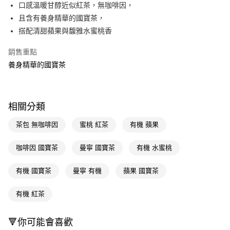
LINE Pay
口感溫暖甘醇近似紅茶，無咖啡因，
且含有養身精華的國寶茶，
Apple Pay
搭配清甜蘋果與馥雅水蜜桃香
街口支付
銷售重點
悠遊付
養身精華的國寶茶
Google Pay
AFTEE先享後付
相關分類
相關說明
【關於「AFTEE先享後付」】
茶包 無咖啡因
蜜桃 紅茶
有機 蘋果
即享券
AFTEE先享後付是「在收到商品之後才付款」的支付方式。 讓您購物簡單
便利好安心！
咖啡因 國寶茶
曼寧 國寶茶
有機 水蜜桃
１．簡單：不需註冊會員、不需綁卡、不需儲值。
運送方式
２．便利：只要手機號碼，簡訊認證，即可結帳。
３．安心：先確認商品／服務後，再付款。
有機 國寶茶
曼寧 有機
蘋果 國寶茶
全家取貨付款
每筆NT$65，滿NT$390(含以上)免運費
【「AFTEE先享後付」結帳流程】
有機 紅茶
１．於結帳方式選擇「AFTEE先享後付」後，將跳轉至「AFTEE先享後付」
付款後全家取貨
結帳頁面，進行簡訊認證並確認金額後，即可完成結帳。
２．訂單成立數日內，您將收到繳費通知簡訊。
每筆NT$65，滿NT$390(含以上)免運費
🔻你可能會喜歡
３．收到繳費通知簡訊後14天內，點擊此簡訊中的連結，可透過四大超商／