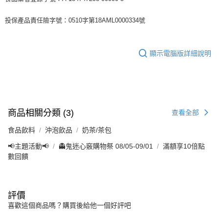
投保產品責任險字號：0510字第18AML0000334號
顯示電腦版詳細說明
商品相關分類 (3)
查看全部
食品飲料
沖泡飲品
奶茶/茶包
📢主題活動📢
👻鬼迷心竅購物祭 08/05-09/01
滿額享10倍點
數回饋
評價
喜歡這個商品嗎？購買後給他一個好評吧