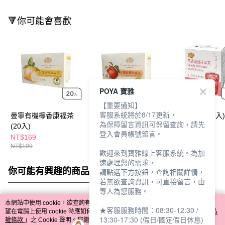
🔻你可能會喜歡
POYA 寶雅
【重要通知】
客服系統將於8/17更新，
曼寧有機檸香康福茶
曼寧有機蘋香舒緩茶
曼寧冷萃茶(10入)
為保障留言資訊可保留查詢，請先
(20入)
(20入)
香蜜桃
登入會員帳號留言。
NT$169
NT$169
NT$169
NT$199
NT$199
NT$200
歡迎來到寶雅線上客服系統。為加
速處理您的需求，
你可能有興趣的商品
全站排行
請點選下方按鈕，查詢相關詳情，
若無欲查詢資訊，可直接留言，由
專人為您服務。
本網站中使用 cookie，欲查詢有關本網站使用 cookie 方式之詳情，及若您不希
★客服服務時間：08:30-12:30 /
熱門標籤
望在電腦上使用 cookie 時應如何變更電腦的 cookie 設定，請參閱本網站「
隱私
13:30-17:30 (假日/國定假日休息)
權條款
」之 Cookie 聲明。您繼續使用本網站即表示您同意本公司得按本網站使