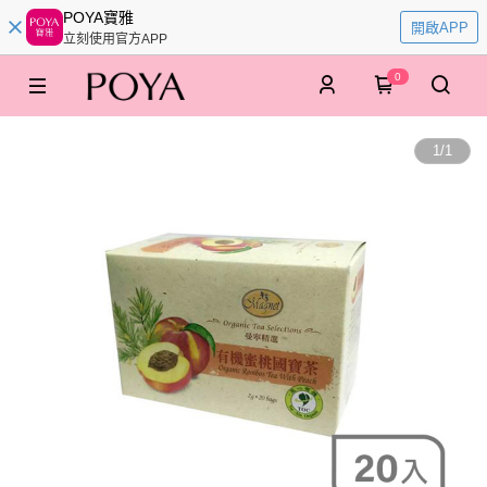
POYA寶雅
開啟APP
立刻使用官方APP
0
1
/
1