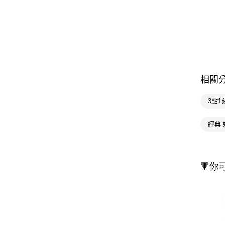
相關
3點1
經典 
🔻你