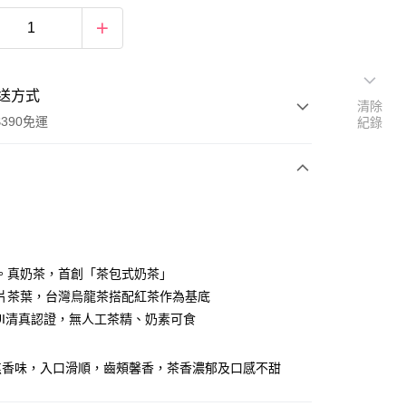
送方式
清除
390免運
紀錄
次付款
付款
。真奶茶，首創「茶包式奶茶」
片茶葉，台灣烏龍茶搭配紅茶作為基底
UI清真認證，無人工茶精、奶素可食
焦香味，入口滑順，齒頰馨香，茶香濃郁及口感不甜