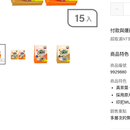
付款與運
超取滿NT$
付款方式
商品特色
POYA支付
商品編號
9929880
信用卡一
商品特色
超商取貨
真茶葉
採用原
LINE Pay
印尼M
Apple Pay
銷售重點
多層次的
街口支付
悠遊付