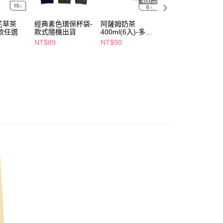
5，滿NT$490(含以上)免運費
項】
付款
恩沛科技股份有限公司提供之「AFTEE先享後付」服務完成之
花草茶
經典素色環保杯袋-
阿薩姆奶茶
麥斯威爾精選咖啡
依本服務之必要範圍內提供個人資料，並將交易相關給付款項請
多款任選
款式隨機出貨
400ml(6入)-多款
袋裝150g(新舊包
5，滿NT$490(含以上)免運費
讓予恩沛科技股份有限公司。
任選
裝隨機出貨)
NT$89
NT$90
NT$329
個人資料處理事宜，請瀏覽以下網址：
1取貨
ee.tw/terms/#terms3
5，滿NT$490(含以上)免運費
年的使用者請事先徵得法定代理人或監護人之同意方可使用
E先享後付」，若未經同意申辦者引起之損失，本公司不負相關責
AFTEE先享後付」時，將依據個別帳號之用戶狀況，依本公司
00，滿NT$790(含以上)免運費
核予不同之上限額度；若仍有額度不足之情形，本公司將視審查
用戶進行身份認證。
門市自取(由倉庫統一出貨)
一人註冊多個帳號或使用他人資訊註冊。若發現惡意使用之情
0，滿NT$290(含以上)免運費
科技股份有限公司將有權停止該用戶之使用額度並採取法律行