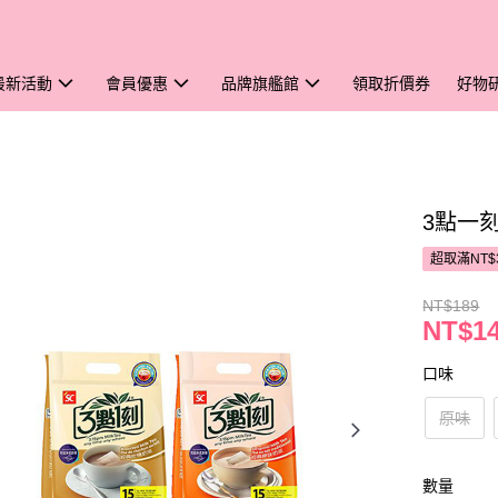
最新活動
會員優惠
品牌旗艦館
領取折價券
好物
3點一刻
超取滿NT$
NT$189
NT$1
口味
原味
數量