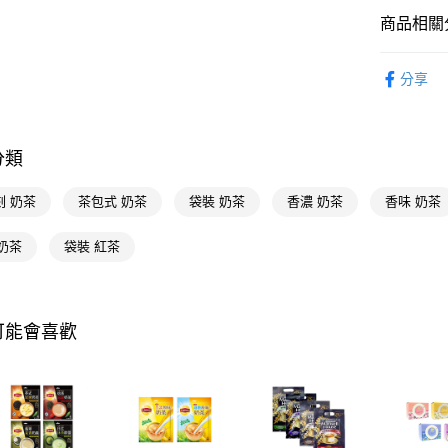
商品相關分
Google Pa
食品飲料
AFTEE先
分享
相關說明
【關於「A
即享券
AFTEE
便利好安
分類
１．簡單
２．便利
運送方式
刻 奶茶
茶包式 奶茶
袋裝 奶茶
香濃 奶茶
香味 奶茶
３．安心
全家取貨
【「AFT
奶茶
袋裝 紅茶
每筆NT$6
１．於結帳
付」結帳
付款後全
２．訂單
３．收到繳
每筆NT$6
可能會喜歡
／ATM／
※ 請注意
萊爾富取
絡購買商品
先享後付
每筆NT$6
※ 交易是
是否繳費成
付款後萊
付客戶支