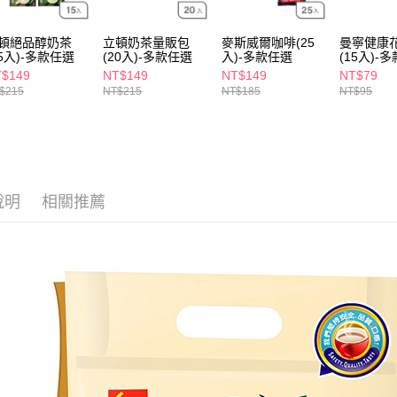
每筆NT$6
【注意事
7-11取貨
１．透過由
頓絕品醇奶茶
立頓奶茶量販包
麥斯威爾咖啡(25
曼寧健康
交易，需
15入)-多款任選
(20入)-多款任選
入)-多款任選
(15入)-
每筆NT$6
求債權轉
$149
NT$149
NT$149
NT$79
２．關於
付款後7-1
$215
NT$215
NT$185
NT$95
https://aft
每筆NT$6
３．未成
「AFTE
宅配(本島)
任。
４．使用「
每筆NT$1
即時審查
結果請求
說明
相關推薦
付款後寶雅
５．嚴禁
每筆NT$8
形，恩沛
動。