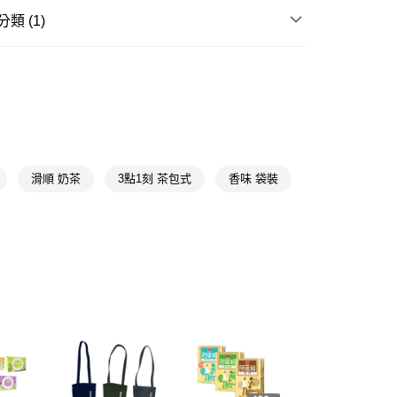
類 (1)
y
沖泡飲品
奶茶/茶包
享後付
FTEE先享後付」】
先享後付是「在收到商品之後才付款」的支付方式。 讓您購物簡單
心！
：不需註冊會員、不需綁卡、不需儲值。
：只要手機號碼，簡訊認證，即可結帳。
滑順 奶茶
3點1刻 茶包式
香味 袋裝
：先確認商品／服務後，再付款。
付款
EE先享後付」結帳流程】
5，滿NT$390(含以上)免運費
方式選擇「AFTEE先享後付」後，將跳轉至「AFTEE先享後
頁面，進行簡訊認證並確認金額後，即可完成結帳。
家取貨
成立數日內，您將收到繳費通知簡訊。
費通知簡訊後14天內，點擊此簡訊中的連結，可透過四大超商
5，滿NT$390(含以上)免運費
網路銀行／等多元方式進行付款，方視為交易完成。
：結帳手續完成當下不需立刻繳費，但若您需要取消訂單，請聯
貨付款
的店家。未經商家同意取消之訂單仍視為有效，需透過AFTEE
繳納相關費用。
5，滿NT$490(含以上)免運費
否成功請以「AFTEE先享後付 」之結帳頁面顯示為準，若有關於
功／繳費後需取消欲退款等相關疑問，請聯繫「AFTEE先享後
爾富取貨
援中心」
https://netprotections.freshdesk.com/support/home