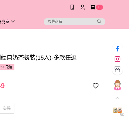
0
研究室
經典奶茶袋裝(15入)-多款任選
390免運
49
炭燒