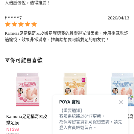
人倍感愉悅，值得推薦！
f*********7
2026/04/13
Kameria足足稱奇去皮嫩足膜讓我的腳變得光滑柔嫩，使用後感覺舒
適愉悅，效果非常滿意，推薦給想要呵護雙足的朋友們！
🔻你可能會喜歡
POYA 寶雅
【重要通知】
客服系統將於8/17更新，
Kameria足足稱奇去皮
Kameria足足稱奇去皮
Kameria足足稱
為保障留言資訊可保留查詢，請先
嫩足膜
嫩足膜-洋甘菊
去皮嫩足膜
登入會員帳號留言。
NT$99
NT$99
NT$99