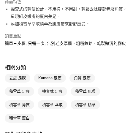
商品特色
LINE Pay
襪套式的輕便設計，不用搓，不用刮，輕鬆去除腳部老廢角質，
呈現細皮嫩膚的蛋白美足。
Apple Pay
添加積雪草萃取精華為肌膚帶來舒舒感受。
街口支付
銷售重點
悠遊付
簡單三步驟, 只需一次, 告別老皮厚繭、粗糙紋路、乾裂黯沉的腳皮
Google Pay
AFTEE先享後付
相關分類
相關說明
【關於「AFTEE先享後付」】
去皮 足膜
Kameria 足膜
角質 足膜
即享券
AFTEE先享後付是「在收到商品之後才付款」的支付方式。 讓您購物簡單
便利好安心！
積雪草 足膜
襪套式 足膜
積雪草 肌膚
１．簡單：不需註冊會員、不需綁卡、不需儲值。
運送方式
２．便利：只要手機號碼，簡訊認證，即可結帳。
３．安心：先確認商品／服務後，再付款。
積雪草 角質
積雪草 萃取
積雪草 精華
全家取貨付款
每筆NT$65，滿NT$390(含以上)免運費
【「AFTEE先享後付」結帳流程】
積雪草 蛋白
１．於結帳方式選擇「AFTEE先享後付」後，將跳轉至「AFTEE先享後付」
付款後全家取貨
結帳頁面，進行簡訊認證並確認金額後，即可完成結帳。
２．訂單成立數日內，您將收到繳費通知簡訊。
每筆NT$65，滿NT$390(含以上)免運費