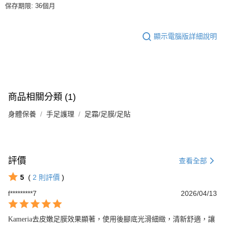
保存期限: 36個月
顯示電腦版詳細說明
商品相關分類 (1)
身體保養
手足護理
足霜/足膜/足貼
評價
查看全部
5
(
2
則評價
)
f*********7
2026/04/13
Kameria去皮嫩足膜效果顯著，使用後腳底光滑細緻，清新舒適，讓