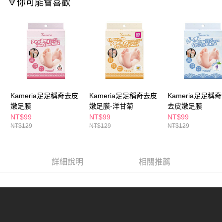
🔻你可能會喜歡
３．收到繳費通知簡訊後14天內，點擊此簡訊中的連結，可透過四大超商／
ATM／網路銀行／等多元方式進行付款，方視為交易完成。
萊爾富取貨付款
※ 請注意：結帳手續完成當下不需立刻繳費，但若您需要取消訂單，請聯絡
每筆NT$65，滿NT$490(含以上)免運費
購買商品的店家。未經商家同意取消之訂單仍視為有效，需透過AFTEE先享
後付繳納相關費用。
付款後萊爾富取貨
※ 交易是否成功請以「AFTEE先享後付 」之結帳頁面顯示為準，若有關於
是否繳費成功／繳費後需取消欲退款等相關疑問，請聯繫「AFTEE先享後付
每筆NT$65，滿NT$490(含以上)免運費
客戶支援中心」
https://netprotections.freshdesk.com/support/home
7-11取貨付款
【注意事項】
１．透過由恩沛科技股份有限公司提供之「AFTEE先享後付」服務完成之交
每筆NT$65，滿NT$490(含以上)免運費
Kameria足足稱奇去皮
Kameria足足稱奇去皮
Kameria足足稱
易，需依本服務之必要範圍內提供個人資料，並將交易相關給付款項請求債
嫩足膜
嫩足膜-洋甘菊
去皮嫩足膜
權轉讓予恩沛科技股份有限公司。
付款後7-11取貨
NT$99
NT$99
NT$99
２．關於個人資料處理事宜，請瀏覽以下網址：
每筆NT$65，滿NT$490(含以上)免運費
NT$129
NT$129
NT$129
https://aftee.tw/terms/#terms3
３．未成年的使用者請事先徵得法定代理人或監護人之同意方可使用
宅配(本島)
「AFTEE先享後付」，若未經同意申辦者引起之損失，本公司不負相關責
任。
每筆NT$100，滿NT$790(含以上)免運費
詳細說明
相關推薦
４．使用「AFTEE先享後付」時，將依據個別帳號之用戶狀況，依本公司即
時審查核予不同之上限額度；若仍有額度不足之情形，本公司將視審查結果
付款後寶雅門市自取(由倉庫統一出貨)
請求用戶進行身份認證。
每筆NT$80，滿NT$290(含以上)免運費
５．嚴禁一人註冊多個帳號或使用他人資訊註冊。若發現惡意使用之情形，
恩沛科技股份有限公司將有權停止該用戶之使用額度並採取法律行動。