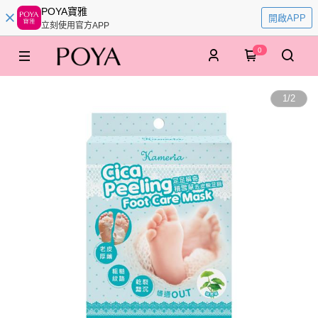
POYA寶雅
開啟APP
立刻使用官方APP
0
1
/
2