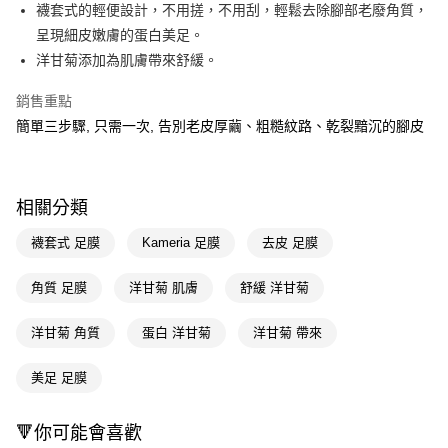
LINE Pay
襪套式的輕便設計，不用搓，不用刮，輕鬆去除腳部老廢角質，
呈現細皮嫩膚的蛋白美足。
Apple Pay
洋甘菊添加為肌膚帶來舒緩。
街口支付
銷售重點
悠遊付
簡單三步驟, 只需一次, 告別老皮厚繭、粗糙紋路、乾裂黯沉的腳皮
Google Pay
AFTEE先享後付
相關分類
相關說明
【關於「AFTEE先享後付」】
襪套式 足膜
Kameria 足膜
去皮 足膜
即享券
AFTEE先享後付是「在收到商品之後才付款」的支付方式。 讓您購物簡單
便利好安心！
角質 足膜
洋甘菊 肌膚
舒緩 洋甘菊
１．簡單：不需註冊會員、不需綁卡、不需儲值。
運送方式
２．便利：只要手機號碼，簡訊認證，即可結帳。
３．安心：先確認商品／服務後，再付款。
洋甘菊 角質
蛋白 洋甘菊
洋甘菊 帶來
全家取貨付款
每筆NT$65，滿NT$390(含以上)免運費
【「AFTEE先享後付」結帳流程】
美足 足膜
１．於結帳方式選擇「AFTEE先享後付」後，將跳轉至「AFTEE先享後付」
付款後全家取貨
結帳頁面，進行簡訊認證並確認金額後，即可完成結帳。
２．訂單成立數日內，您將收到繳費通知簡訊。
每筆NT$65，滿NT$390(含以上)免運費
🔻你可能會喜歡
３．收到繳費通知簡訊後14天內，點擊此簡訊中的連結，可透過四大超商／