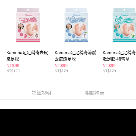
ATM／網路銀行／等多元方式進行付款，方視為交易完成。
萊爾富取貨付款
※ 請注意：結帳手續完成當下不需立刻繳費，但若您需要取消訂單，請聯絡
每筆NT$65，滿NT$490(含以上)免運費
購買商品的店家。未經商家同意取消之訂單仍視為有效，需透過AFTEE先享
後付繳納相關費用。
付款後萊爾富取貨
※ 交易是否成功請以「AFTEE先享後付 」之結帳頁面顯示為準，若有關於
是否繳費成功／繳費後需取消欲退款等相關疑問，請聯繫「AFTEE先享後付
每筆NT$65，滿NT$490(含以上)免運費
客戶支援中心」
https://netprotections.freshdesk.com/support/home
7-11取貨付款
【注意事項】
１．透過由恩沛科技股份有限公司提供之「AFTEE先享後付」服務完成之交
每筆NT$65，滿NT$490(含以上)免運費
Kameria足足稱奇去皮
Kameria足足稱奇涼感
Kameria足足稱
易，需依本服務之必要範圍內提供個人資料，並將交易相關給付款項請求債
嫩足膜
去皮嫩足膜
嫩足膜-積雪草
權轉讓予恩沛科技股份有限公司。
付款後7-11取貨
NT$99
NT$99
NT$99
２．關於個人資料處理事宜，請瀏覽以下網址：
每筆NT$65，滿NT$490(含以上)免運費
NT$129
NT$129
NT$129
https://aftee.tw/terms/#terms3
３．未成年的使用者請事先徵得法定代理人或監護人之同意方可使用
宅配(本島)
「AFTEE先享後付」，若未經同意申辦者引起之損失，本公司不負相關責
任。
每筆NT$100，滿NT$790(含以上)免運費
詳細說明
相關推薦
４．使用「AFTEE先享後付」時，將依據個別帳號之用戶狀況，依本公司即
時審查核予不同之上限額度；若仍有額度不足之情形，本公司將視審查結果
付款後寶雅門市自取(由倉庫統一出貨)
請求用戶進行身份認證。
每筆NT$80，滿NT$290(含以上)免運費
５．嚴禁一人註冊多個帳號或使用他人資訊註冊。若發現惡意使用之情形，
恩沛科技股份有限公司將有權停止該用戶之使用額度並採取法律行動。