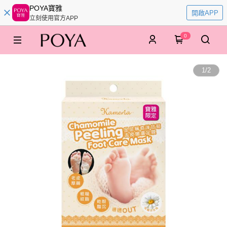
POYA寶雅
開啟APP
立刻使用官方APP
0
1
/
2