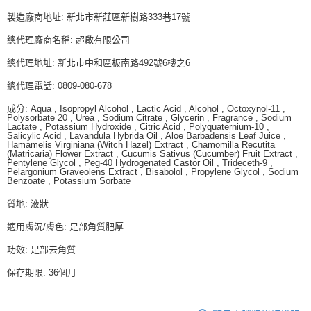
製造廠商地址: 新北市新莊區新樹路333巷17號
總代理廠商名稱: 超啟有限公司
總代理地址: 新北巿中和區板南路492號6樓之6
總代理電話: 0809-080-678
成分: Aqua , Isopropyl Alcohol , Lactic Acid , Alcohol , Octoxynol-11 ,
Polysorbate 20 , Urea , Sodium Citrate , Glycerin , Fragrance , Sodium
Lactate , Potassium Hydroxide , Citric Acid , Polyquaternium-10 ,
Salicylic Acid , Lavandula Hybrida Oil , Aloe Barbadensis Leaf Juice ,
Hamamelis Virginiana (Witch Hazel) Extract , Chamomilla Recutita
(Matricaria) Flower Extract , Cucumis Sativus (Cucumber) Fruit Extract ,
Pentylene Glycol , Peg-40 Hydrogenated Castor Oil , Trideceth-9 ,
Pelargonium Graveolens Extract , Bisabolol , Propylene Glycol , Sodium
Benzoate , Potassium Sorbate
質地: 液狀
適用膚況/膚色: 足部角質肥厚
功效: 足部去角質
保存期限: 36個月