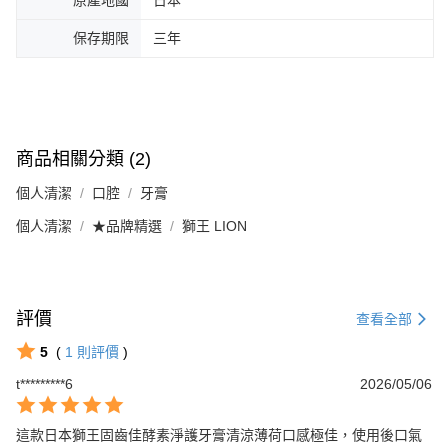
原產地國
日本
保存期限
三年
商品相關分類 (2)
個人清潔
口腔
牙膏
個人清潔
★品牌精選
獅王 LION
評價
查看全部
5
(
1
則評價
)
t*********6
2026/05/06
這款日本獅王固齒佳酵素淨護牙膏清涼薄荷口感極佳，使用後口氣