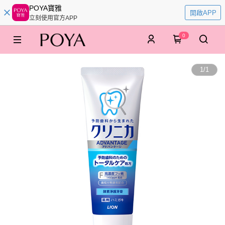
POYA寶雅
開啟APP
立刻使用官方APP
0
1
/
1