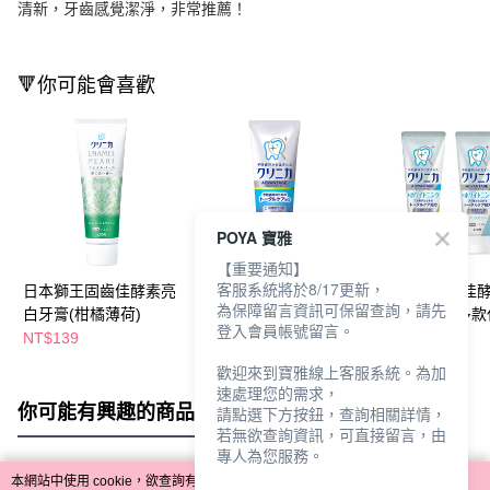
清新，牙齒感覺潔淨，非常推薦！
🔻你可能會喜歡
POYA 寶雅
【重要通知】
客服系統將於8/17更新，
日本獅王固齒佳酵素亮
日本獅王固齒佳酵素淨
日本獅王固齒佳
為保障留言資訊可保留查詢，請先
白牙膏(柑橘薄荷)
護牙膏130g-柑橘
白牙膏130g-多
登入會員帳號留言。
NT$139
NT$139
NT$140
歡迎來到寶雅線上客服系統。為加
速處理您的需求，
你可能有興趣的商品
全站排行
請點選下方按鈕，查詢相關詳情，
若無欲查詢資訊，可直接留言，由
專人為您服務。
本網站中使用 cookie，欲查詢有關本網站使用 cookie 方式之詳情，及若您不希