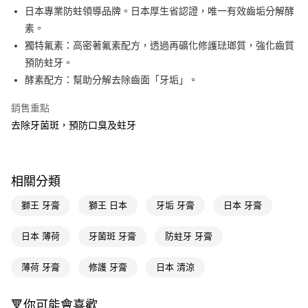
LINE Pay
日本專業防蛀領導品牌。日本厚生省認證，唯一有效齒垢分解酵
素。
Apple Pay
獨特氟素：高密著氟素配方，透過再礦化修護琺瑯質，強化齒質
街口支付
預防蛀牙。
酵素配方：幫助分解去除齒面「牙垢」。
悠遊付
銷售重點
Google Pay
去除牙菌斑，預防口臭及蛀牙
AFTEE先享後付
相關說明
【關於「AFTEE先享後付」】
即享券
相關分類
AFTEE先享後付是「在收到商品之後才付款」的支付方式。 讓您購物簡單
便利好安心！
１．簡單：不需註冊會員、不需綁卡、不需儲值。
獅王 牙膏
獅王 日本
牙垢 牙膏
日本 牙膏
運送方式
２．便利：只要手機號碼，簡訊認證，即可結帳。
３．安心：先確認商品／服務後，再付款。
全家取貨付款
日本 薄荷
牙菌斑 牙膏
防蛀牙 牙膏
每筆NT$65，滿NT$390(含以上)免運費
【「AFTEE先享後付」結帳流程】
１．於結帳方式選擇「AFTEE先享後付」後，將跳轉至「AFTEE先享後付」
薄荷 牙膏
修護 牙膏
日本 清涼
付款後全家取貨
結帳頁面，進行簡訊認證並確認金額後，即可完成結帳。
２．訂單成立數日內，您將收到繳費通知簡訊。
每筆NT$65，滿NT$390(含以上)免運費
🔻你可能會喜歡
３．收到繳費通知簡訊後14天內，點擊此簡訊中的連結，可透過四大超商／