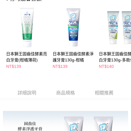
ATM／網路銀行／等多元方式進行付款，方視為交易完成。
萊爾富取貨付款
※ 請注意：結帳手續完成當下不需立刻繳費，但若您需要取消訂單，請聯絡
每筆NT$65，滿NT$490(含以上)免運費
購買商品的店家。未經商家同意取消之訂單仍視為有效，需透過AFTEE先享
後付繳納相關費用。
付款後萊爾富取貨
※ 交易是否成功請以「AFTEE先享後付 」之結帳頁面顯示為準，若有關於
是否繳費成功／繳費後需取消欲退款等相關疑問，請聯繫「AFTEE先享後付
每筆NT$65，滿NT$490(含以上)免運費
客戶支援中心」
https://netprotections.freshdesk.com/support/home
7-11取貨付款
【注意事項】
１．透過由恩沛科技股份有限公司提供之「AFTEE先享後付」服務完成之交
每筆NT$65，滿NT$490(含以上)免運費
日本獅王固齒佳酵素亮
日本獅王固齒佳酵素淨
日本獅王固齒佳
易，需依本服務之必要範圍內提供個人資料，並將交易相關給付款項請求債
白牙膏(柑橘薄荷)
護牙膏130g-柑橘
白牙膏130g-多
權轉讓予恩沛科技股份有限公司。
付款後7-11取貨
NT$139
NT$139
NT$140
２．關於個人資料處理事宜，請瀏覽以下網址：
每筆NT$65，滿NT$490(含以上)免運費
https://aftee.tw/terms/#terms3
３．未成年的使用者請事先徵得法定代理人或監護人之同意方可使用
宅配(本島)
「AFTEE先享後付」，若未經同意申辦者引起之損失，本公司不負相關責
任。
每筆NT$100，滿NT$790(含以上)免運費
詳細說明
商品規格
相關推薦
４．使用「AFTEE先享後付」時，將依據個別帳號之用戶狀況，依本公司即
時審查核予不同之上限額度；若仍有額度不足之情形，本公司將視審查結果
付款後寶雅門市自取(由倉庫統一出貨)
請求用戶進行身份認證。
每筆NT$80，滿NT$290(含以上)免運費
５．嚴禁一人註冊多個帳號或使用他人資訊註冊。若發現惡意使用之情形，
恩沛科技股份有限公司將有權停止該用戶之使用額度並採取法律行動。