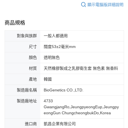
顯示電腦版詳細說明
商品規格
對象與族群
一般人都適用
尺寸
闊度53±2毫米mm
顏色
透明無色
材質
天然橡膠製成之乳膠衛生套 無色素 無香料
產地
韓國
製造廠名稱
BioGenetics CO.,LTD.
製造廠地址
4733
GwangjangRo,JeungpyeongEup,Jeungpy
eongGun ChungcheongbukDo,Korea
進口商
凱昌企業有限公司