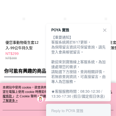
POYA 寶雅
【重要通知】
客服系統將於8/17更新，
優您事動物衛生套12
勁威衛生套24入-三合
優您事動物衛生套
為保障留言資訊可保留查詢，請先
入-99公牛持久型
一型
入-隱形貓咪超薄
登入會員帳號留言。
NT$299
NT$119
NT$199
NT$388
NT$288
歡迎來到寶雅線上客服系統。為加
速處理您的需求，
你可能有興趣的商品
全站排行
請點選下方按鈕，查詢相關詳情，
若無欲查詢資訊，可直接留言，由
專人為您服務。
本網站中使用 cookie，欲查詢有關本網站使用 cookie 方式之詳情，及若您不希
★客服服務時間：08:30-12:30 /
熱門標籤
望在電腦上使用 cookie 時應如何變更電腦的 cookie 設定，請參閱本網站「
隱私
13:30-17:30 (假日/國定假日休息)
權條款
」之 Cookie 聲明。您繼續使用本網站即表示您同意本公司得按本網站使
用條款之 Cookie 聲明使用 cookie。
了解更多 >
Reply to POYA 寶雅