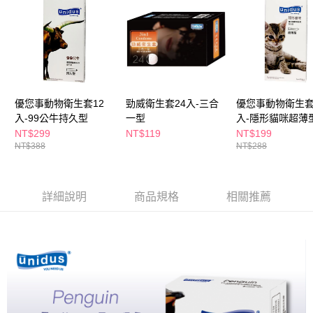
ATM／網路銀行／等多元方式進行付款，方視為交易完成。
萊爾富取貨付款
※ 請注意：結帳手續完成當下不需立刻繳費，但若您需要取消訂單，請聯絡
每筆NT$65，滿NT$490(含以上)免運費
購買商品的店家。未經商家同意取消之訂單仍視為有效，需透過AFTEE先享
後付繳納相關費用。
付款後萊爾富取貨
※ 交易是否成功請以「AFTEE先享後付 」之結帳頁面顯示為準，若有關於
是否繳費成功／繳費後需取消欲退款等相關疑問，請聯繫「AFTEE先享後付
每筆NT$65，滿NT$490(含以上)免運費
客戶支援中心」
https://netprotections.freshdesk.com/support/home
7-11取貨付款
優您事動物衛生套12
勁威衛生套24入-三合
優您事動物衛生套
【注意事項】
１．透過由恩沛科技股份有限公司提供之「AFTEE先享後付」服務完成之交
入-99公牛持久型
一型
入-隱形貓咪超薄
每筆NT$65，滿NT$490(含以上)免運費
易，需依本服務之必要範圍內提供個人資料，並將交易相關給付款項請求債
NT$299
NT$119
NT$199
權轉讓予恩沛科技股份有限公司。
付款後7-11取貨
NT$388
NT$288
２．關於個人資料處理事宜，請瀏覽以下網址：
每筆NT$65，滿NT$490(含以上)免運費
https://aftee.tw/terms/#terms3
３．未成年的使用者請事先徵得法定代理人或監護人之同意方可使用
宅配(本島)
「AFTEE先享後付」，若未經同意申辦者引起之損失，本公司不負相關責
詳細說明
商品規格
相關推薦
任。
每筆NT$100，滿NT$790(含以上)免運費
４．使用「AFTEE先享後付」時，將依據個別帳號之用戶狀況，依本公司即
時審查核予不同之上限額度；若仍有額度不足之情形，本公司將視審查結果
付款後寶雅門市自取(由倉庫統一出貨)
請求用戶進行身份認證。
每筆NT$80，滿NT$290(含以上)免運費
５．嚴禁一人註冊多個帳號或使用他人資訊註冊。若發現惡意使用之情形，
恩沛科技股份有限公司將有權停止該用戶之使用額度並採取法律行動。