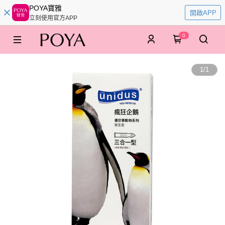
POYA寶雅
開啟APP
立刻使用官方APP
0
1
/
1