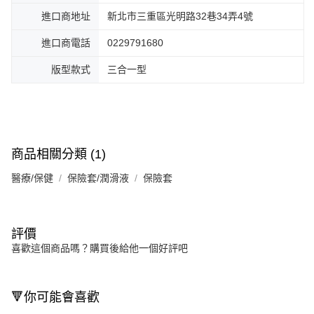
進口商地址
新北市三重區光明路32巷34弄4號
進口商電話
0229791680
版型款式
三合一型
商品相關分類 (1)
醫療/保健
保險套/潤滑液
保險套
評價
喜歡這個商品嗎？購買後給他一個好評吧
🔻你可能會喜歡