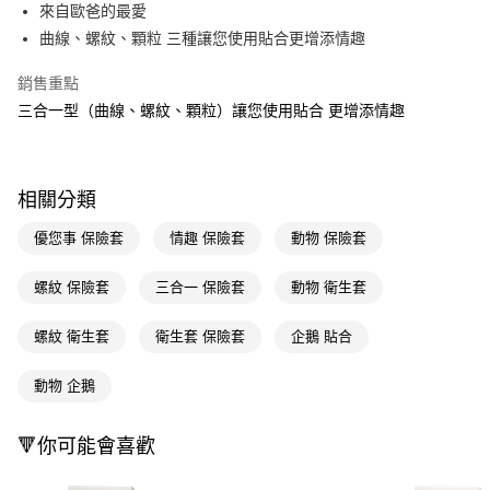
LINE Pay
來自歐爸的最愛
曲線、螺紋、顆粒 三種讓您使用貼合更增添情趣
Apple Pay
銷售重點
街口支付
三合一型（曲線、螺紋、顆粒）讓您使用貼合 更增添情趣
悠遊付
Google Pay
相關分類
AFTEE先享後付
相關說明
優您事 保險套
情趣 保險套
動物 保險套
【關於「AFTEE先享後付」】
即享券
AFTEE先享後付是「在收到商品之後才付款」的支付方式。 讓您購物簡單
螺紋 保險套
三合一 保險套
動物 衛生套
便利好安心！
１．簡單：不需註冊會員、不需綁卡、不需儲值。
運送方式
螺紋 衛生套
衛生套 保險套
企鵝 貼合
２．便利：只要手機號碼，簡訊認證，即可結帳。
３．安心：先確認商品／服務後，再付款。
全家取貨付款
動物 企鵝
每筆NT$65，滿NT$390(含以上)免運費
【「AFTEE先享後付」結帳流程】
１．於結帳方式選擇「AFTEE先享後付」後，將跳轉至「AFTEE先享後付」
付款後全家取貨
結帳頁面，進行簡訊認證並確認金額後，即可完成結帳。
🔻你可能會喜歡
２．訂單成立數日內，您將收到繳費通知簡訊。
每筆NT$65，滿NT$390(含以上)免運費
３．收到繳費通知簡訊後14天內，點擊此簡訊中的連結，可透過四大超商／