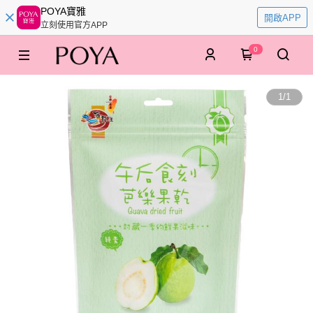
POYA寶雅
開啟APP
立刻使用官方APP
0
1
/
1