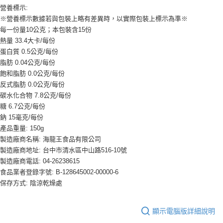
營養標示:
※營養標示數據若與包裝上略有差異時，以實際包裝上標示為準※
每一份量10公克；本包裝含15份
熱量 33.4大卡/每份
蛋白質 0.5公克/每份
脂肪 0.04公克/每份
飽和脂肪 0.0公克/每份
反式脂肪 0.0公克/每份
碳水化合物 7.8公克/每份
糖 6.7公克/每份
鈉 15毫克/每份
產品重量: 150g
製造廠商名稱: 海龍王食品有限公司
製造廠商地址: 台中市清水區中山路516-10號
製造廠商電話: 04-26238615
食品業者登錄字號: B-128645002-00000-6
保存方式: 陰涼乾燥處
顯示電腦版詳細說明