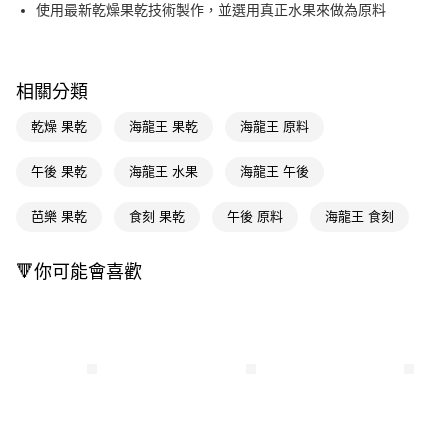
LINE Pay
使用最新乾燥果乾技術製作，並選用真正水果來做為原料
Apple Pay
街口支付
相關分類
悠遊付
乾燥 果乾
海龍王 果乾
海龍王 原料
Google Pay
午後 果乾
海龍王 水果
海龍王 午後
AFTEE先享後付
相關說明
芭樂 果乾
食刻 果乾
午後 原料
海龍王 食刻
【關於「AFTEE先享後付」】
即享券
AFTEE先享後付是「在收到商品之後才付款」的支付方式。 讓您購物簡單
🔻你可能會喜歡
便利好安心！
１．簡單：不需註冊會員、不需綁卡、不需儲值。
運送方式
２．便利：只要手機號碼，簡訊認證，即可結帳。
３．安心：先確認商品／服務後，再付款。
全家取貨付款
每筆NT$65，滿NT$390(含以上)免運費
【「AFTEE先享後付」結帳流程】
１．於結帳方式選擇「AFTEE先享後付」後，將跳轉至「AFTEE先享後付」
付款後全家取貨
結帳頁面，進行簡訊認證並確認金額後，即可完成結帳。
２．訂單成立數日內，您將收到繳費通知簡訊。
每筆NT$65，滿NT$390(含以上)免運費
３．收到繳費通知簡訊後14天內，點擊此簡訊中的連結，可透過四大超商／