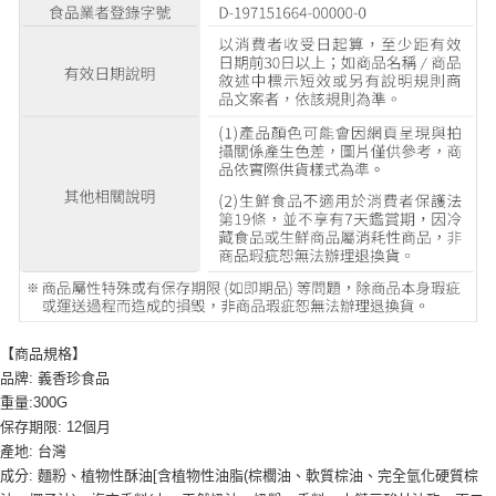
【商品規格】
品牌: 義香珍食品
重量:300G
保存期限: 12個月
產地: 台灣
成分: 麵粉、植物性酥油[含植物性油脂(棕櫚油、軟質棕油、完全氫化硬質棕