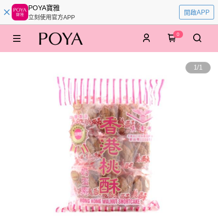
POYA寶雅
開啟APP
立刻使用官方APP
0
1
/
1