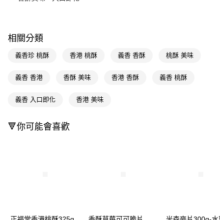
Apple Pay
街口支付
相關分類
悠遊付
義香珍 桃酥
香港 桃酥
義香 香酥
桃酥 美味
Google Pay
義香 香港
香酥 美味
香港 香酥
義香 桃酥
AFTEE先享後付
相關說明
義香 入口即化
香港 美味
【關於「AFTEE先享後付」】
即享券
AFTEE先享後付是「在收到商品之後才付款」的支付方式。 讓您購物簡單
🔻你可能會喜歡
便利好安心！
１．簡單：不需註冊會員、不需綁卡、不需儲值。
運送方式
２．便利：只要手機號碼，簡訊認證，即可結帳。
３．安心：先確認商品／服務後，再付款。
全家取貨付款
每筆NT$65，滿NT$390(含以上)免運費
【「AFTEE先享後付」結帳流程】
１．於結帳方式選擇「AFTEE先享後付」後，將跳轉至「AFTEE先享後付」
付款後全家取貨
結帳頁面，進行簡訊認證並確認金額後，即可完成結帳。
２．訂單成立數日內，您將收到繳費通知簡訊。
每筆NT$65，滿NT$390(含以上)免運費
３．收到繳費通知簡訊後14天內，點擊此簡訊中的連結，可透過四大超商／
ATM／網路銀行／等多元方式進行付款，方視為交易完成。
正福堂香港桃酥325g
香酥草莓可可脆片
米森麥片300g-