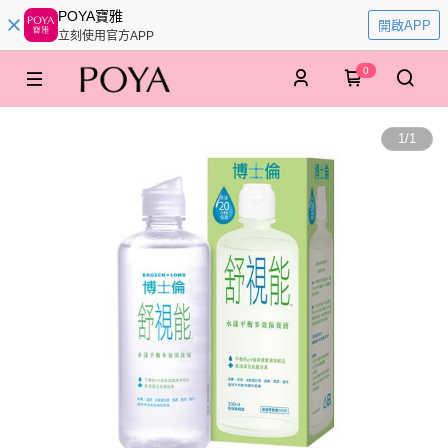
POYA寶雅
開啟APP
立刻使用官方APP
0
1
/
1