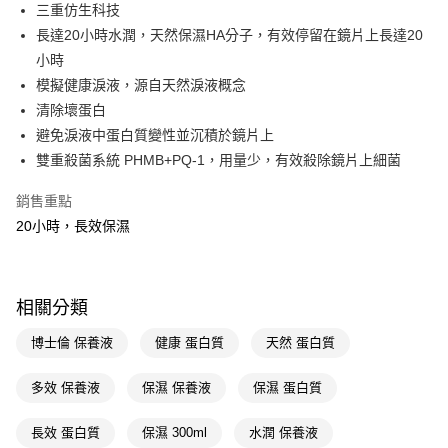
LINE Pay
三重仿生科技
長達20小時水潤，天然保濕HA分子，有效停留在鏡片上長達20
Apple Pay
小時
街口支付
模擬健康淚液，源自天然淚液概念
清除壞蛋白
悠遊付
避免淚液中蛋白質變性並沉積於鏡片上
Google Pay
雙重殺菌系統 PHMB+PQ-1，用量少，有效殺除鏡片上細菌
AFTEE先享後付
銷售重點
相關說明
20小時，長效保濕
【關於「AFTEE先享後付」】
即享券
AFTEE先享後付是「在收到商品之後才付款」的支付方式。 讓您購物簡單
便利好安心！
１．簡單：不需註冊會員、不需綁卡、不需儲值。
運送方式
相關分類
２．便利：只要手機號碼，簡訊認證，即可結帳。
３．安心：先確認商品／服務後，再付款。
全家取貨付款
博士倫 保養液
健康 蛋白質
天然 蛋白質
每筆NT$65，滿NT$390(含以上)免運費
【「AFTEE先享後付」結帳流程】
１．於結帳方式選擇「AFTEE先享後付」後，將跳轉至「AFTEE先享後付」
多效 保養液
保濕 保養液
保濕 蛋白質
付款後全家取貨
結帳頁面，進行簡訊認證並確認金額後，即可完成結帳。
２．訂單成立數日內，您將收到繳費通知簡訊。
每筆NT$65，滿NT$390(含以上)免運費
長效 蛋白質
保濕 300ml
水潤 保養液
３．收到繳費通知簡訊後14天內，點擊此簡訊中的連結，可透過四大超商／