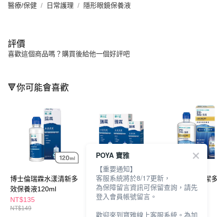
醫療/保健
日常護理
隱形眼鏡保養液
評價
喜歡這個商品嗎？購買後給他一個好評吧
🔻你可能會喜歡
POYA 寶雅
【重要通知】
客服系統將於8/17更新，
博士倫瑞霖水漾清新多
博士倫瑞霖水漾清新保
博士倫瑞霖淨潔
為保障留言資訊可保留查詢，請先
效保養液120ml
養液355*2+120ml
養液355ml
登入會員帳號留言。
NT$135
NT$459
NT$235
NT$149
NT$509
NT$242
歡迎來到寶雅線上客服系統。為加