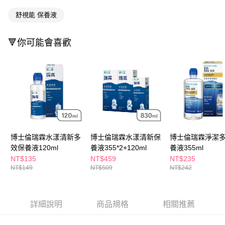
ATM／網路銀行／等多元方式進行付款，方視為交易完成。
萊爾富取貨付款
※ 請注意：結帳手續完成當下不需立刻繳費，但若您需要取消訂單，請聯絡
舒視能 保養液
每筆NT$65，滿NT$490(含以上)免運費
購買商品的店家。未經商家同意取消之訂單仍視為有效，需透過AFTEE先享
後付繳納相關費用。
付款後萊爾富取貨
※ 交易是否成功請以「AFTEE先享後付 」之結帳頁面顯示為準，若有關於
🔻你可能會喜歡
是否繳費成功／繳費後需取消欲退款等相關疑問，請聯繫「AFTEE先享後付
每筆NT$65，滿NT$490(含以上)免運費
客戶支援中心」
https://netprotections.freshdesk.com/support/home
7-11取貨付款
【注意事項】
１．透過由恩沛科技股份有限公司提供之「AFTEE先享後付」服務完成之交
每筆NT$65，滿NT$490(含以上)免運費
易，需依本服務之必要範圍內提供個人資料，並將交易相關給付款項請求債
權轉讓予恩沛科技股份有限公司。
付款後7-11取貨
２．關於個人資料處理事宜，請瀏覽以下網址：
每筆NT$65，滿NT$490(含以上)免運費
https://aftee.tw/terms/#terms3
３．未成年的使用者請事先徵得法定代理人或監護人之同意方可使用
宅配(本島)
博士倫瑞霖水漾清新多
博士倫瑞霖水漾清新保
博士倫瑞霖淨潔
「AFTEE先享後付」，若未經同意申辦者引起之損失，本公司不負相關責
效保養液120ml
養液355*2+120ml
養液355ml
任。
每筆NT$100，滿NT$790(含以上)免運費
４．使用「AFTEE先享後付」時，將依據個別帳號之用戶狀況，依本公司即
NT$135
NT$459
NT$235
時審查核予不同之上限額度；若仍有額度不足之情形，本公司將視審查結果
付款後寶雅門市自取(由倉庫統一出貨)
NT$149
NT$509
NT$242
請求用戶進行身份認證。
每筆NT$80，滿NT$290(含以上)免運費
５．嚴禁一人註冊多個帳號或使用他人資訊註冊。若發現惡意使用之情形，
恩沛科技股份有限公司將有權停止該用戶之使用額度並採取法律行動。
詳細說明
商品規格
相關推薦