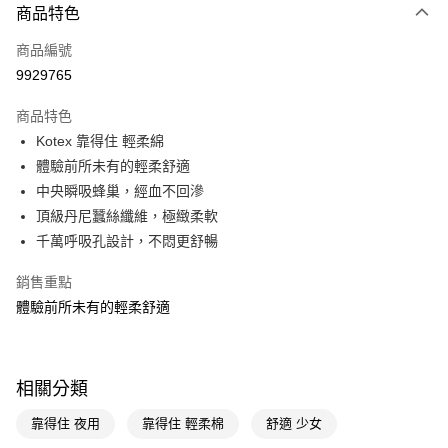
商品特色
超商取貨付款
商品編號
LINE Pay
9929765
Apple Pay
商品特色
街口支付
Kotex 靠得住 輕柔綿
悠遊付
體驗前所未有的輕柔舒適
中央瞬吸蜂巢，經血不回滲
Google Pay
頂級丹尼蠶絲纖維，極緻柔軟
AFTEE先享後付
千萬呼吸孔設計，不悶更舒暢
相關說明
銷售重點
【關於「AFTEE先享後付」】
即享券
AFTEE先享後付是「在收到商品之後才付款」的支付方式。 讓您購物簡單
體驗前所未有的輕柔舒適
便利好安心！
１．簡單：不需註冊會員、不需綁卡、不需儲值。
運送方式
２．便利：只要手機號碼，簡訊認證，即可結帳。
３．安心：先確認商品／服務後，再付款。
全家取貨付款
相關分類
每筆NT$65，滿NT$390(含以上)免運費
【「AFTEE先享後付」結帳流程】
靠得住 夜用
靠得住 輕柔棉
舒適 少女
１．於結帳方式選擇「AFTEE先享後付」後，將跳轉至「AFTEE先享後付」
付款後全家取貨
結帳頁面，進行簡訊認證並確認金額後，即可完成結帳。