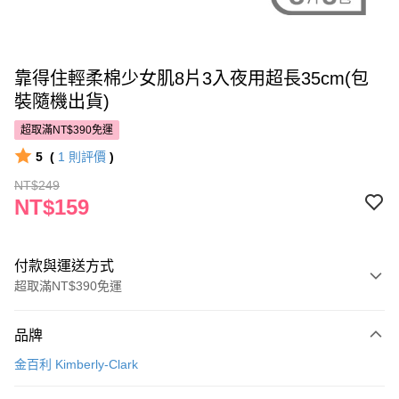
靠得住輕柔棉少女肌8片3入夜用超長35cm(包
裝隨機出貨)
超取滿NT$390免運
5
(
1
則評價
)
NT$249
NT$159
付款與運送方式
超取滿NT$390免運
付款方式
品牌
POYA支付
金百利 Kimberly-Clark
信用卡一次付款