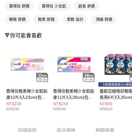
２．訂單成立數日內，您將收到繳費通知簡訊。
靠得住 舒適
靠得住 少女肌
超長 舒適
每筆NT$65，滿NT$390(含以上)免運費
３．收到繳費通知簡訊後14天內，點擊此簡訊中的連結，可透過四大超商／
ATM／網路銀行／等多元方式進行付款，方視為交易完成。
萊爾富取貨付款
瞬吸 舒適
輕柔 舒適
柔軟 設計
頂級 舒適
※ 請注意：結帳手續完成當下不需立刻繳費，但若您需要取消訂單，請聯絡
每筆NT$65，滿NT$490(含以上)免運費
購買商品的店家。未經商家同意取消之訂單仍視為有效，需透過AFTEE先享
後付繳納相關費用。
🔻你可能會喜歡
付款後萊爾富取貨
※ 交易是否成功請以「AFTEE先享後付 」之結帳頁面顯示為準，若有關於
是否繳費成功／繳費後需取消欲退款等相關疑問，請聯繫「AFTEE先享後付
每筆NT$65，滿NT$490(含以上)免運費
客戶支援中心」
https://netprotections.freshdesk.com/support/home
7-11取貨付款
【注意事項】
１．透過由恩沛科技股份有限公司提供之「AFTEE先享後付」服務完成之交
每筆NT$65，滿NT$490(含以上)免運費
易，需依本服務之必要範圍內提供個人資料，並將交易相關給付款項請求債
權轉讓予恩沛科技股份有限公司。
付款後7-11取貨
２．關於個人資料處理事宜，請瀏覽以下網址：
每筆NT$65，滿NT$490(含以上)免運費
https://aftee.tw/terms/#terms3
３．未成年的使用者請事先徵得法定代理人或監護人之同意方可使用
靠得住輕柔棉少女肌貼
靠得住輕柔棉少女肌貼
蕾妮亞極吸好眠
宅配(本島)
「AFTEE先享後付」，若未經同意申辦者引起之損失，本公司不負相關責
身12片3入23cm(包裝
身11片3入28cm(包裝
夜用6片3入35cm
任。
每筆NT$100，滿NT$790(含以上)免運費
隨機出貨)
隨機出貨)
隨機出貨)
NT$159
NT$159
NT$99
４．使用「AFTEE先享後付」時，將依據個別帳號之用戶狀況，依本公司即
NT$249
NT$249
NT$129
時審查核予不同之上限額度；若仍有額度不足之情形，本公司將視審查結果
付款後寶雅門市自取(由倉庫統一出貨)
請求用戶進行身份認證。
每筆NT$80，滿NT$290(含以上)免運費
５．嚴禁一人註冊多個帳號或使用他人資訊註冊。若發現惡意使用之情形，
恩沛科技股份有限公司將有權停止該用戶之使用額度並採取法律行動。
詳細說明
商品規格
相關推薦