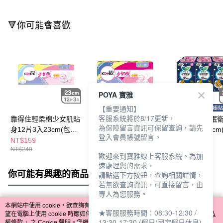
🔻你可能會喜歡
POYA 寶雅
【重要通知】
客服系統將於8/17更新，
靠得住輕柔棉少女肌貼
靠得住輕柔棉少女肌貼
蕾妮亞極吸好眠
為保障留言資訊可保留查詢，請先
身12片3入23cm(包裝
身11片3入28cm(包裝
夜用6片3入35cm
登入會員帳號留言。
隨機出貨)
隨機出貨)
隨機出貨)
NT$159
NT$159
NT$99
NT$249
NT$249
NT$129
歡迎來到寶雅線上客服系統。為加
速處理您的需求，
你可能有興趣的商品
全站排行
請點選下方按鈕，查詢相關詳情，
若無欲查詢資訊，可直接留言，由
專人為您服務。
本網站中使用 cookie，欲查詢有關本網站使用 cookie 方式之詳情，及若您不希
★客服服務時間：08:30-12:30 /
熱門標籤
望在電腦上使用 cookie 時應如何變更電腦的 cookie 設定，請參閱本網站「
隱私
13:30-17:30 (假日/國定假日休息)
權條款
」之 Cookie 聲明。您繼續使用本網站即表示您同意本公司得按本網站使