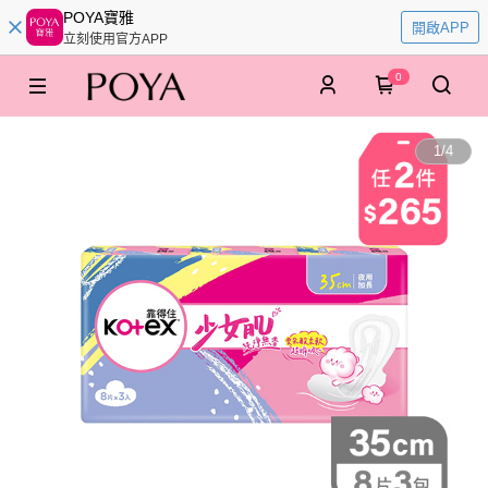
POYA寶雅
開啟APP
立刻使用官方APP
0
1
/
4