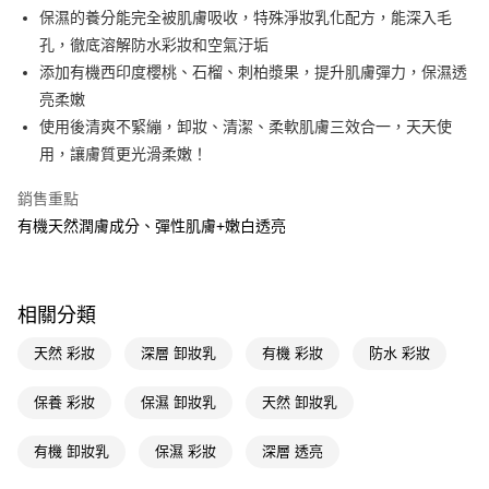
LINE Pay
保濕的養分能完全被肌膚吸收，特殊淨妝乳化配方，能深入毛
孔，徹底溶解防水彩妝和空氣汙垢
Apple Pay
添加有機西印度櫻桃、石榴、刺柏漿果，提升肌膚彈力，保濕透
街口支付
亮柔嫩
使用後清爽不緊繃，卸妝、清潔、柔軟肌膚三效合一，天天使
悠遊付
用，讓膚質更光滑柔嫩！
Google Pay
銷售重點
AFTEE先享後付
有機天然潤膚成分、彈性肌膚+嫩白透亮
相關說明
【關於「AFTEE先享後付」】
即享券
AFTEE先享後付是「在收到商品之後才付款」的支付方式。 讓您購物簡單
便利好安心！
相關分類
１．簡單：不需註冊會員、不需綁卡、不需儲值。
運送方式
２．便利：只要手機號碼，簡訊認證，即可結帳。
天然 彩妝
深層 卸妝乳
有機 彩妝
防水 彩妝
３．安心：先確認商品／服務後，再付款。
全家取貨付款
每筆NT$65，滿NT$390(含以上)免運費
保養 彩妝
保濕 卸妝乳
天然 卸妝乳
【「AFTEE先享後付」結帳流程】
１．於結帳方式選擇「AFTEE先享後付」後，將跳轉至「AFTEE先享後付」
付款後全家取貨
結帳頁面，進行簡訊認證並確認金額後，即可完成結帳。
有機 卸妝乳
保濕 彩妝
深層 透亮
２．訂單成立數日內，您將收到繳費通知簡訊。
每筆NT$65，滿NT$390(含以上)免運費
３．收到繳費通知簡訊後14天內，點擊此簡訊中的連結，可透過四大超商／