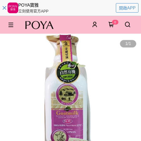
POYA寶雅
開啟APP
立刻使用官方APP
0
1
/
1