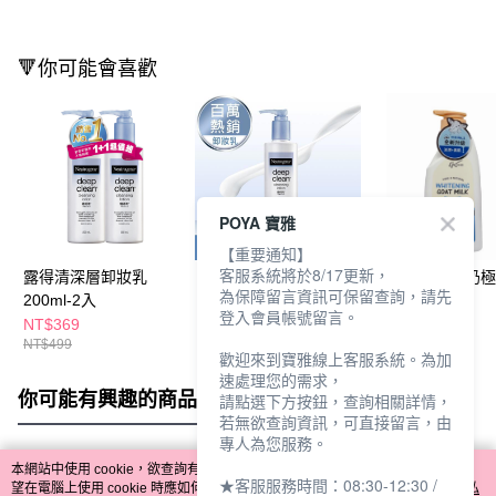
🔻你可能會喜歡
POYA 寶雅
【重要通知】
客服系統將於8/17更新，
露得清深層卸妝乳
露得清深層卸妝乳
CK N-95山羊奶
為保障留言資訊可保留查詢，請先
200ml-2入
200ml
白乳液500ml
登入會員帳號留言。
NT$369
NT$299
NT$259
NT$499
歡迎來到寶雅線上客服系統。為加
速處理您的需求，
你可能有興趣的商品
全站排行
請點選下方按鈕，查詢相關詳情，
若無欲查詢資訊，可直接留言，由
專人為您服務。
本網站中使用 cookie，欲查詢有關本網站使用 cookie 方式之詳情，及若您不希
★客服服務時間：08:30-12:30 /
熱門標籤
望在電腦上使用 cookie 時應如何變更電腦的 cookie 設定，請參閱本網站「
隱私