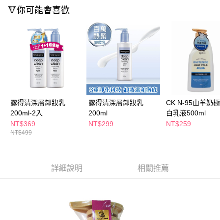
ATM／網路銀行／等多元方式進行付款，方視為交易完成。
🔻你可能會喜歡
萊爾富取貨付款
※ 請注意：結帳手續完成當下不需立刻繳費，但若您需要取消訂單，請聯絡
每筆NT$65，滿NT$490(含以上)免運費
購買商品的店家。未經商家同意取消之訂單仍視為有效，需透過AFTEE先享
後付繳納相關費用。
付款後萊爾富取貨
※ 交易是否成功請以「AFTEE先享後付 」之結帳頁面顯示為準，若有關於
是否繳費成功／繳費後需取消欲退款等相關疑問，請聯繫「AFTEE先享後付
每筆NT$65，滿NT$490(含以上)免運費
客戶支援中心」
https://netprotections.freshdesk.com/support/home
7-11取貨付款
【注意事項】
１．透過由恩沛科技股份有限公司提供之「AFTEE先享後付」服務完成之交
每筆NT$65，滿NT$490(含以上)免運費
易，需依本服務之必要範圍內提供個人資料，並將交易相關給付款項請求債
露得清深層卸妝乳
露得清深層卸妝乳
CK N-95山羊奶
權轉讓予恩沛科技股份有限公司。
付款後7-11取貨
２．關於個人資料處理事宜，請瀏覽以下網址：
200ml-2入
200ml
白乳液500ml
每筆NT$65，滿NT$490(含以上)免運費
https://aftee.tw/terms/#terms3
NT$369
NT$299
NT$259
３．未成年的使用者請事先徵得法定代理人或監護人之同意方可使用
NT$499
宅配(本島)
「AFTEE先享後付」，若未經同意申辦者引起之損失，本公司不負相關責
任。
每筆NT$100，滿NT$790(含以上)免運費
４．使用「AFTEE先享後付」時，將依據個別帳號之用戶狀況，依本公司即
時審查核予不同之上限額度；若仍有額度不足之情形，本公司將視審查結果
付款後寶雅門市自取(由倉庫統一出貨)
詳細說明
相關推薦
請求用戶進行身份認證。
每筆NT$80，滿NT$290(含以上)免運費
５．嚴禁一人註冊多個帳號或使用他人資訊註冊。若發現惡意使用之情形，
恩沛科技股份有限公司將有權停止該用戶之使用額度並採取法律行動。