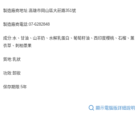
製造廠商地址:高雄市岡山區大莊路351號
製造廠商電話:07-6282848
成分:水、甘油、山羊奶、水解乳蛋白、葡萄籽油、西印度櫻桃、石榴、薰
衣草、刺柏漿果
質地:乳狀
功效:卸妝
保存期限:5年
顯示電腦版詳細說明