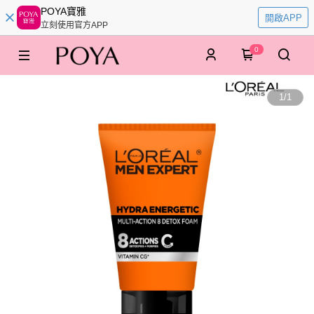
POYA寶雅
開啟APP
立刻使用官方APP
0
1
/
1