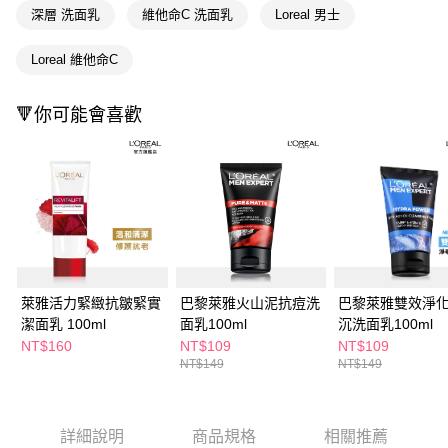
３．收到繳費通知簡訊後14天內，點擊此簡訊中的連結，可透過四大超商／
深層 洗面乳
維他命C 洗面乳
Loreal 男士
ATM／網路銀行／等多元方式進行付款，方視為交易完成。
萊爾富取貨付款
※ 請注意：結帳手續完成當下不需立刻繳費，但若您需要取消訂單，請聯絡
Loreal 維他命C
每筆NT$65，滿NT$490(含以上)免運費
購買商品的店家。未經商家同意取消之訂單仍視為有效，需透過AFTEE先享
後付繳納相關費用。
付款後萊爾富取貨
※ 交易是否成功請以「AFTEE先享後付 」之結帳頁面顯示為準，若有關於
🔻你可能會喜歡
是否繳費成功／繳費後需取消欲退款等相關疑問，請聯繫「AFTEE先享後付
每筆NT$65，滿NT$490(含以上)免運費
客戶支援中心」
https://netprotections.freshdesk.com/support/home
7-11取貨付款
【注意事項】
１．透過由恩沛科技股份有限公司提供之「AFTEE先享後付」服務完成之交
每筆NT$65，滿NT$490(含以上)免運費
易，需依本服務之必要範圍內提供個人資料，並將交易相關給付款項請求債
權轉讓予恩沛科技股份有限公司。
付款後7-11取貨
２．關於個人資料處理事宜，請瀏覽以下網址：
每筆NT$65，滿NT$490(含以上)免運費
https://aftee.tw/terms/#terms3
３．未成年的使用者請事先徵得法定代理人或監護人之同意方可使用
宅配(本島)
「AFTEE先享後付」，若未經同意申辦者引起之損失，本公司不負相關責
萊雅活力緊緻抗皺緊實
巴黎萊雅火山泥抗痘洗
巴黎萊雅雙效淨
任。
每筆NT$100，滿NT$790(含以上)免運費
潔面乳 100ml
面乳100ml
沉洗面乳100ml
４．使用「AFTEE先享後付」時，將依據個別帳號之用戶狀況，依本公司即
NT$160
NT$109
NT$109
時審查核予不同之上限額度；若仍有額度不足之情形，本公司將視審查結果
付款後寶雅門市自取(由倉庫統一出貨)
NT$149
NT$149
請求用戶進行身份認證。
每筆NT$80，滿NT$290(含以上)免運費
５．嚴禁一人註冊多個帳號或使用他人資訊註冊。若發現惡意使用之情形，
恩沛科技股份有限公司將有權停止該用戶之使用額度並採取法律行動。
詳細說明
商品規格
相關推薦