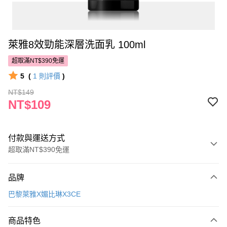
萊雅8效勁能深層洗面乳 100ml
超取滿NT$390免運
5
(
1
則評價
)
NT$149
NT$109
付款與運送方式
超取滿NT$390免運
付款方式
品牌
POYA支付
巴黎萊雅X媚比琳X3CE
信用卡一次付款
商品特色
超商取貨付款