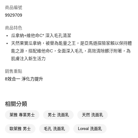
商品編號
LINE Pay
9929709
Apple Pay
商品特色
街口支付
瓜拿納+維他命C* 深入毛孔清潔
悠遊付
天然果實瓜拿納，被譽為能量之王，是亞馬遜探險家賴以保持體
能之源，搭配維他命C，全面深入毛孔，高效清除髒汙附著，為
Google Pay
肌膚注入新生活力
AFTEE先享後付
銷售重點
相關說明
8效合一 淨化力提升
【關於「AFTEE先享後付」】
即享券
AFTEE先享後付是「在收到商品之後才付款」的支付方式。 讓您購物簡單
便利好安心！
１．簡單：不需註冊會員、不需綁卡、不需儲值。
運送方式
２．便利：只要手機號碼，簡訊認證，即可結帳。
相關分類
３．安心：先確認商品／服務後，再付款。
全家取貨付款
萊雅 專業男士
男士 洗面乳
天然 洗面乳
每筆NT$65，滿NT$390(含以上)免運費
【「AFTEE先享後付」結帳流程】
１．於結帳方式選擇「AFTEE先享後付」後，將跳轉至「AFTEE先享後付」
付款後全家取貨
歐萊雅 男士
毛孔 洗面乳
Loreal 洗面乳
結帳頁面，進行簡訊認證並確認金額後，即可完成結帳。
２．訂單成立數日內，您將收到繳費通知簡訊。
每筆NT$65，滿NT$390(含以上)免運費