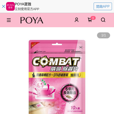
POYA寶雅
開啟APP
立刻使用官方APP
0
1
/
1