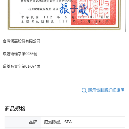
台灣漢高股份有限公司
環署衛輸字第0935號
環藥販賣字第01-074號
顯示電腦版詳細說明
商品規格
品牌
威滅除蟲片SPA