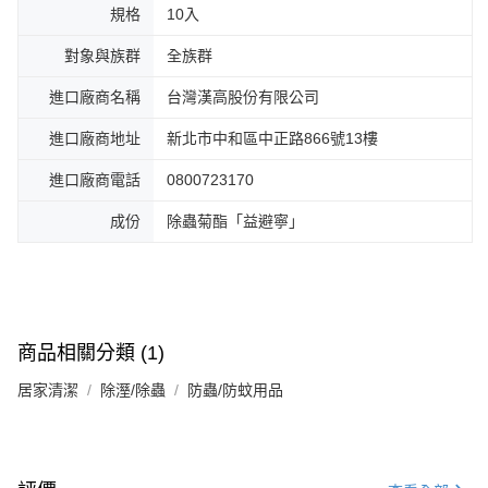
規格
10入
對象與族群
全族群
進口廠商名稱
台灣漢高股份有限公司
進口廠商地址
新北市中和區中正路866號13樓
進口廠商電話
0800723170
成份
除蟲菊酯「益避寧」
商品相關分類 (1)
居家清潔
除溼/除蟲
防蟲/防蚊用品