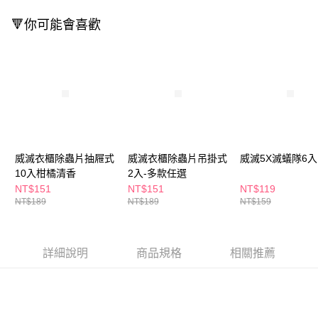
３．收到繳費通知簡訊後14天內，點擊此簡訊中的連結，可透過四大超商／
ATM／網路銀行／等多元方式進行付款，方視為交易完成。
🔻你可能會喜歡
萊爾富取貨付款
※ 請注意：結帳手續完成當下不需立刻繳費，但若您需要取消訂單，請聯絡
每筆NT$65，滿NT$490(含以上)免運費
購買商品的店家。未經商家同意取消之訂單仍視為有效，需透過AFTEE先享
後付繳納相關費用。
付款後萊爾富取貨
※ 交易是否成功請以「AFTEE先享後付 」之結帳頁面顯示為準，若有關於
是否繳費成功／繳費後需取消欲退款等相關疑問，請聯繫「AFTEE先享後付
每筆NT$65，滿NT$490(含以上)免運費
客戶支援中心」
https://netprotections.freshdesk.com/support/home
7-11取貨付款
【注意事項】
１．透過由恩沛科技股份有限公司提供之「AFTEE先享後付」服務完成之交
每筆NT$65，滿NT$490(含以上)免運費
易，需依本服務之必要範圍內提供個人資料，並將交易相關給付款項請求債
威滅衣櫃除蟲片抽屜式
威滅衣櫃除蟲片吊掛式
威滅5X滅蟻隊6入
權轉讓予恩沛科技股份有限公司。
付款後7-11取貨
２．關於個人資料處理事宜，請瀏覽以下網址：
10入柑橘清香
2入-多款任選
每筆NT$65，滿NT$490(含以上)免運費
https://aftee.tw/terms/#terms3
NT$151
NT$151
NT$119
３．未成年的使用者請事先徵得法定代理人或監護人之同意方可使用
NT$189
NT$189
NT$159
宅配(本島)
「AFTEE先享後付」，若未經同意申辦者引起之損失，本公司不負相關責
任。
每筆NT$100，滿NT$790(含以上)免運費
４．使用「AFTEE先享後付」時，將依據個別帳號之用戶狀況，依本公司即
時審查核予不同之上限額度；若仍有額度不足之情形，本公司將視審查結果
付款後寶雅門市自取(由倉庫統一出貨)
詳細說明
商品規格
相關推薦
請求用戶進行身份認證。
每筆NT$80，滿NT$290(含以上)免運費
５．嚴禁一人註冊多個帳號或使用他人資訊註冊。若發現惡意使用之情形，
恩沛科技股份有限公司將有權停止該用戶之使用額度並採取法律行動。