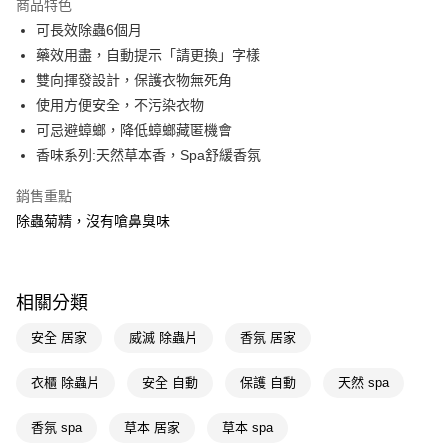
商品特色
LINE Pay
可長效除蟲6個月
藥效用盡，自動提示「請更換」字樣
Apple Pay
雙向揮發設計，保護衣物無死角
街口支付
使用方便安全，不污染衣物
可忌避蟑螂，降低蟑螂藏匿機會
悠遊付
香味系列:天然草本香，Spa舒緩香氛
Google Pay
銷售重點
AFTEE先享後付
除蟲菊精，沒有嗆鼻臭味
相關說明
【關於「AFTEE先享後付」】
即享券
AFTEE先享後付是「在收到商品之後才付款」的支付方式。 讓您購物簡單
便利好安心！
相關分類
１．簡單：不需註冊會員、不需綁卡、不需儲值。
運送方式
２．便利：只要手機號碼，簡訊認證，即可結帳。
安全 居家
威滅 除蟲片
香氛 居家
３．安心：先確認商品／服務後，再付款。
全家取貨付款
每筆NT$65，滿NT$390(含以上)免運費
衣櫃 除蟲片
安全 自動
保護 自動
天然 spa
【「AFTEE先享後付」結帳流程】
１．於結帳方式選擇「AFTEE先享後付」後，將跳轉至「AFTEE先享後付」
付款後全家取貨
結帳頁面，進行簡訊認證並確認金額後，即可完成結帳。
香氛 spa
草本 居家
草本 spa
２．訂單成立數日內，您將收到繳費通知簡訊。
每筆NT$65，滿NT$390(含以上)免運費