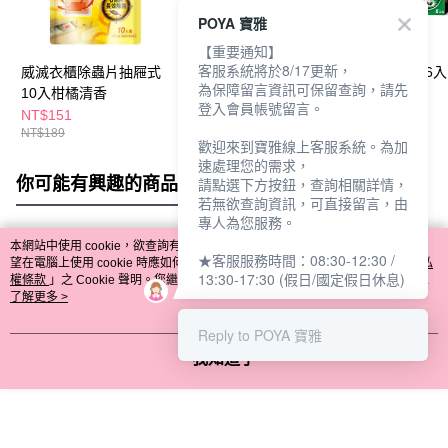
POYA 寶雅
【重要通知】
客服系統將於8/17更新，
威滅衣櫃除蟲片抽屜式
威滅衣櫃除蟲片吊掛式
威滅5X滅蟻隊6入
為保障留言資訊可保留查詢，請先
10入柑橘清香
2入-多款任選
登入會員帳號留言。
NT$151
NT$151
NT$119
NT$189
NT$189
NT$159
歡迎來到寶雅線上客服系統。為加
速處理您的需求，
你可能有興趣的商品
全站排行
請點選下方按鈕，查詢相關詳情，
若無欲查詢資訊，可直接留言，由
專人為您服務。
本網站中使用 cookie，欲查詢有關本網站使用 cookie 方式之詳情，及若您不希
★客服服務時間：08:30-12:30 /
熱門標籤
望在電腦上使用 cookie 時應如何變更電腦的 cookie 設定，請參閱本網站「
隱私
13:30-17:30 (假日/國定假日休息)
權條款
」之 Cookie 聲明。您繼續使用本網站即表示您同意本公司得按本網站使
用條款之 Cookie 聲明使用 cookie。
了解更多 >
Reply to POYA 寶雅
我知道了