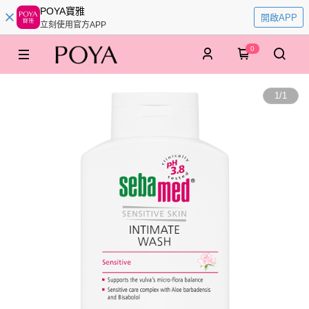
POYA寶雅
開啟APP
立刻使用官方APP
0
1
/
1