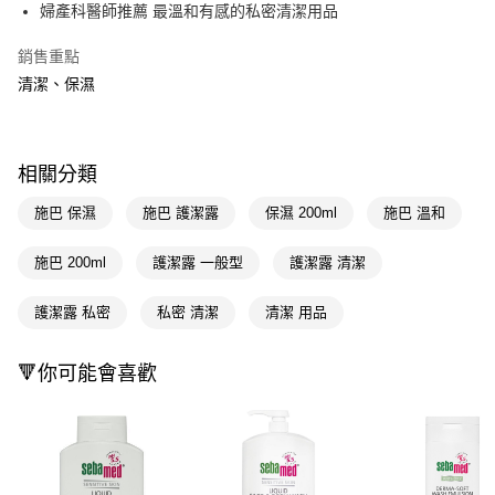
LINE Pay
婦產科醫師推薦 最溫和有感的私密清潔用品
Apple Pay
銷售重點
清潔、保濕
街口支付
悠遊付
Google Pay
相關分類
AFTEE先享後付
施巴 保濕
施巴 護潔露
保濕 200ml
施巴 溫和
相關說明
【關於「AFTEE先享後付」】
施巴 200ml
護潔露 一般型
護潔露 清潔
即享券
AFTEE先享後付是「在收到商品之後才付款」的支付方式。 讓您購物簡單
便利好安心！
護潔露 私密
私密 清潔
清潔 用品
１．簡單：不需註冊會員、不需綁卡、不需儲值。
運送方式
２．便利：只要手機號碼，簡訊認證，即可結帳。
３．安心：先確認商品／服務後，再付款。
全家取貨付款
🔻你可能會喜歡
每筆NT$65，滿NT$390(含以上)免運費
【「AFTEE先享後付」結帳流程】
１．於結帳方式選擇「AFTEE先享後付」後，將跳轉至「AFTEE先享後付」
付款後全家取貨
結帳頁面，進行簡訊認證並確認金額後，即可完成結帳。
２．訂單成立數日內，您將收到繳費通知簡訊。
每筆NT$65，滿NT$390(含以上)免運費
３．收到繳費通知簡訊後14天內，點擊此簡訊中的連結，可透過四大超商／