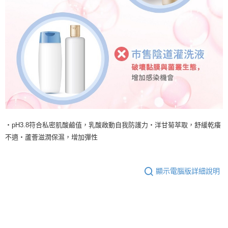
‧pH3.8符合私密肌酸鹼值，乳酸啟動自我防護力‧洋甘菊萃取，舒緩乾癢
不適‧蘆薈滋潤保濕，增加彈性
顯示電腦版詳細說明