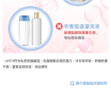
‧pH3.8符合私密肌酸鹼值，乳酸啟動自我防護力‧洋甘菊萃取，舒緩乾癢
不適‧蘆薈滋潤保濕，增加彈性
顯示電腦版詳細說明