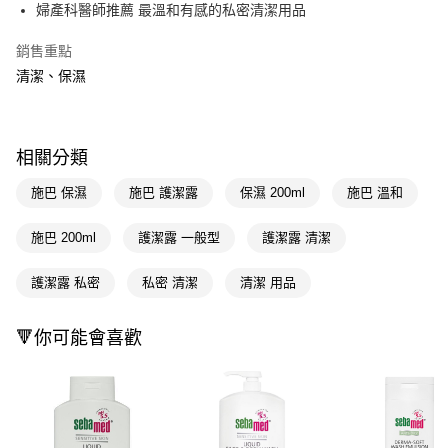
LINE Pay
婦產科醫師推薦 最溫和有感的私密清潔用品
Apple Pay
銷售重點
清潔、保濕
街口支付
悠遊付
Google Pay
相關分類
AFTEE先享後付
施巴 保濕
施巴 護潔露
保濕 200ml
施巴 溫和
相關說明
【關於「AFTEE先享後付」】
施巴 200ml
護潔露 一般型
護潔露 清潔
即享券
AFTEE先享後付是「在收到商品之後才付款」的支付方式。 讓您購物簡單
便利好安心！
護潔露 私密
私密 清潔
清潔 用品
１．簡單：不需註冊會員、不需綁卡、不需儲值。
運送方式
２．便利：只要手機號碼，簡訊認證，即可結帳。
３．安心：先確認商品／服務後，再付款。
全家取貨付款
🔻你可能會喜歡
每筆NT$65，滿NT$390(含以上)免運費
【「AFTEE先享後付」結帳流程】
１．於結帳方式選擇「AFTEE先享後付」後，將跳轉至「AFTEE先享後付」
付款後全家取貨
結帳頁面，進行簡訊認證並確認金額後，即可完成結帳。
２．訂單成立數日內，您將收到繳費通知簡訊。
每筆NT$65，滿NT$390(含以上)免運費
３．收到繳費通知簡訊後14天內，點擊此簡訊中的連結，可透過四大超商／