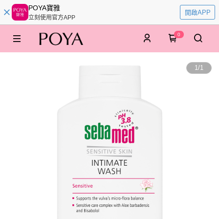
POYA寶雅
開啟APP
立刻使用官方APP
0
1
/
1