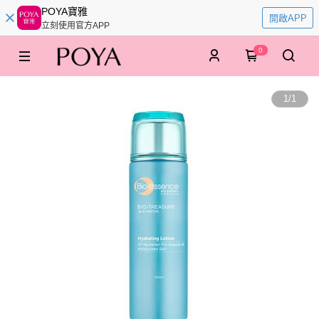
POYA寶雅
開啟APP
立刻使用官方APP
0
1
/
1