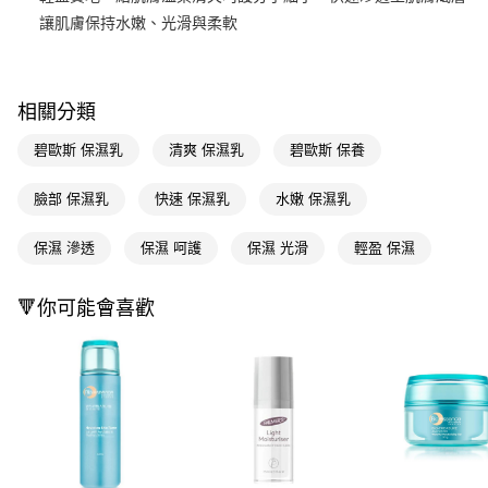
讓肌膚保持水嫩、光滑與柔軟
Apple Pay
街口支付
相關分類
悠遊付
碧歐斯 保濕乳
清爽 保濕乳
碧歐斯 保養
Google Pay
AFTEE先享後付
臉部 保濕乳
快速 保濕乳
水嫩 保濕乳
相關說明
【關於「AFTEE先享後付」】
保濕 滲透
保濕 呵護
保濕 光滑
輕盈 保濕
即享券
AFTEE先享後付是「在收到商品之後才付款」的支付方式。 讓您購物簡單
便利好安心！
１．簡單：不需註冊會員、不需綁卡、不需儲值。
🔻你可能會喜歡
運送方式
２．便利：只要手機號碼，簡訊認證，即可結帳。
３．安心：先確認商品／服務後，再付款。
全家取貨付款
每筆NT$65，滿NT$390(含以上)免運費
【「AFTEE先享後付」結帳流程】
１．於結帳方式選擇「AFTEE先享後付」後，將跳轉至「AFTEE先享後付」
付款後全家取貨
結帳頁面，進行簡訊認證並確認金額後，即可完成結帳。
２．訂單成立數日內，您將收到繳費通知簡訊。
每筆NT$65，滿NT$390(含以上)免運費
３．收到繳費通知簡訊後14天內，點擊此簡訊中的連結，可透過四大超商／
ATM／網路銀行／等多元方式進行付款，方視為交易完成。