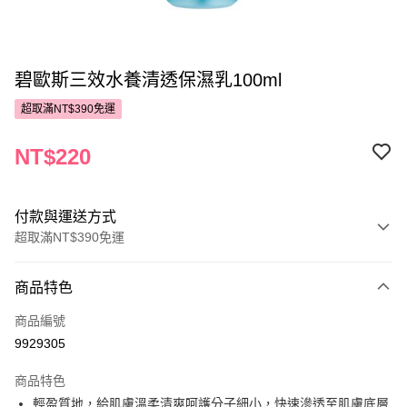
碧歐斯三效水養清透保濕乳100ml
超取滿NT$390免運
NT$220
付款與運送方式
超取滿NT$390免運
付款方式
商品特色
POYA支付
商品編號
信用卡一次付款
9929305
超商取貨付款
商品特色
LINE Pay
輕盈質地，給肌膚溫柔清爽呵護分子細小，快速滲透至肌膚底層