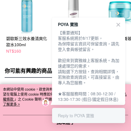
POYA 寶雅
【重要通知】
客服系統將於8/17更新，
碧歐斯三效水養清爽化
帕瑪氏24H清透保濕乳
碧歐斯三效水養
為保障留言資訊可保留查詢，請先
妝水100ml
75ml
凝露50g
登入會員帳號留言。
NT$160
NT$540
NT$220
歡迎來到寶雅線上客服系統。為加
速處理您的需求，
你可能有興趣的商品
全站排行
請點選下方按鈕，查詢相關詳情，
若無欲查詢資訊，可直接留言，由
專人為您服務。
本網站中使用 cookie，欲查詢有關本網站使用 cookie 方式之詳情，及若您不希
★客服服務時間：08:30-12:30 /
熱門標籤
望在電腦上使用 cookie 時應如何變更電腦的 cookie 設定，請參閱本網站「
隱私
13:30-17:30 (假日/國定假日休息)
權條款
」之 Cookie 聲明。您繼續使用本網站即表示您同意本公司得按本網站使
用條款之 Cookie 聲明使用 cookie。
了解更多 >
Reply to POYA 寶雅
我知道了