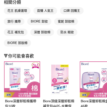
每筆NT$65，滿NT$390(含以上)免運費
【「AFTEE先享後付」結帳流程】
相關分類
１．於結帳方式選擇「AFTEE先享後付」後，將跳轉至「AFTEE先享後付」
付款後全家取貨
結帳頁面，進行簡訊認證並確認金額後，即可完成結帳。
花王 肌膚護理
首購 人氣王
口碑 回購王
２．訂單成立數日內，您將收到繳費通知簡訊。
每筆NT$65，滿NT$390(含以上)免運費
３．收到繳費通知簡訊後14天內，點擊此簡訊中的連結，可透過四大超商／
旅行 攜帶
BIORE 卸妝
蜜妮 卸妝棉
ATM／網路銀行／等多元方式進行付款，方視為交易完成。
萊爾富取貨付款
※ 請注意：結帳手續完成當下不需立刻繳費，但若您需要取消訂單，請聯絡
每筆NT$65，滿NT$490(含以上)免運費
購買商品的店家。未經商家同意取消之訂單仍視為有效，需透過AFTEE先享
花王 補充包
深層 卸妝棉
防水 眼妝
後付繳納相關費用。
付款後萊爾富取貨
※ 交易是否成功請以「AFTEE先享後付 」之結帳頁面顯示為準，若有關於
BIORE 卸妝棉
是否繳費成功／繳費後需取消欲退款等相關疑問，請聯繫「AFTEE先享後付
每筆NT$65，滿NT$490(含以上)免運費
客戶支援中心」
https://netprotections.freshdesk.com/support/home
7-11取貨付款
🔻你可能會喜歡
【注意事項】
１．透過由恩沛科技股份有限公司提供之「AFTEE先享後付」服務完成之交
每筆NT$65，滿NT$490(含以上)免運費
易，需依本服務之必要範圍內提供個人資料，並將交易相關給付款項請求債
權轉讓予恩沛科技股份有限公司。
付款後7-11取貨
２．關於個人資料處理事宜，請瀏覽以下網址：
每筆NT$65，滿NT$490(含以上)免運費
https://aftee.tw/terms/#terms3
３．未成年的使用者請事先徵得法定代理人或監護人之同意方可使用
宅配(本島)
「AFTEE先享後付」，若未經同意申辦者引起之損失，本公司不負相關責
任。
每筆NT$100，滿NT$790(含以上)免運費
４．使用「AFTEE先享後付」時，將依據個別帳號之用戶狀況，依本公司即
時審查核予不同之上限額度；若仍有額度不足之情形，本公司將視審查結果
Biore深層卸粧棉攜帶
Biore頂級深層卸粧棉
Biore深層卸粧棉
付款後寶雅門市自取(由倉庫統一出貨)
請求用戶進行身份認證。
包10枚
補充包44片-水嫩保濕
46枚