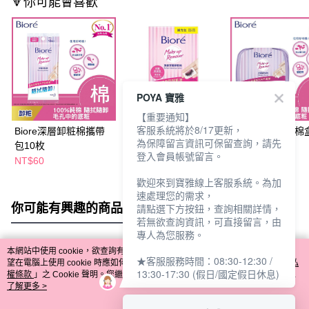
🔻你可能會喜歡
POYA 寶雅
【重要通知】
客服系統將於8/17更新，
Biore深層卸粧棉攜帶
Biore頂級深層卸粧棉
Biore深層卸粧棉
為保障留言資訊可保留查詢，請先
包10枚
補充包44片-水嫩保濕
46枚
登入會員帳號留言。
型
NT$60
NT$129
NT$159
NT$150
NT$190
歡迎來到寶雅線上客服系統。為加
速處理您的需求，
你可能有興趣的商品
全站排行
請點選下方按鈕，查詢相關詳情，
若無欲查詢資訊，可直接留言，由
專人為您服務。
本網站中使用 cookie，欲查詢有關本網站使用 cookie 方式之詳情，及若您不希
★客服服務時間：08:30-12:30 /
熱門標籤
望在電腦上使用 cookie 時應如何變更電腦的 cookie 設定，請參閱本網站「
隱私
13:30-17:30 (假日/國定假日休息)
權條款
」之 Cookie 聲明。您繼續使用本網站即表示您同意本公司得按本網站使
用條款之 Cookie 聲明使用 cookie。
了解更多 >