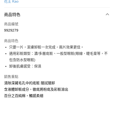
花王 Kao
信用卡一次付款
商品特色
超商取貨付款
商品編號
LINE Pay
9929279
Apple Pay
商品特色
街口支付
只要一片，潔膚卸粧一次完成，兩片效果更佳。
悠遊付
適用彩粧類型：濃/多層底粧、一般型眼粧(眼線、睫毛膏等，不
包含防水型眼粧)
Google Pay
卸後肌膚感受：保濕
AFTEE先享後付
銷售重點
相關說明
清除深藏毛孔中的底粧 隨拭隨卸
【關於「AFTEE先享後付」】
即享券
AFTEE先享後付是「在收到商品之後才付款」的支付方式。 讓您購物簡單
含液體卸粧成分，徹底將粉底及彩粧溶出
便利好安心！
百分之百純棉，觸感柔細
１．簡單：不需註冊會員、不需綁卡、不需儲值。
運送方式
２．便利：只要手機號碼，簡訊認證，即可結帳。
３．安心：先確認商品／服務後，再付款。
全家取貨付款