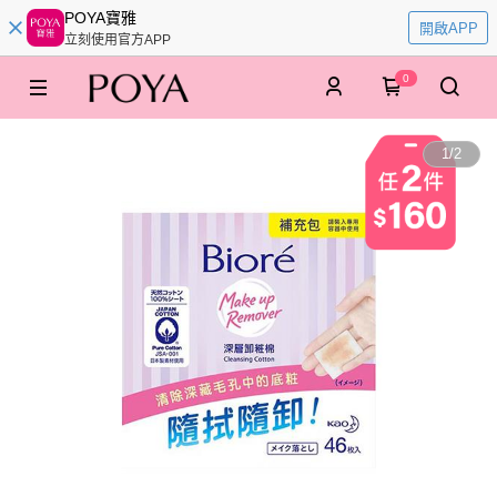
POYA寶雅
開啟APP
立刻使用官方APP
0
1
/
2