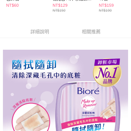
每筆NT$80，滿NT$290(含以上)免運費
５．嚴禁一人註冊多個帳號或使用他人資訊註冊。若發現惡意使用之情形，
型
NT$60
NT$129
NT$159
恩沛科技股份有限公司將有權停止該用戶之使用額度並採取法律行動。
NT$150
NT$190
詳細說明
相關推薦