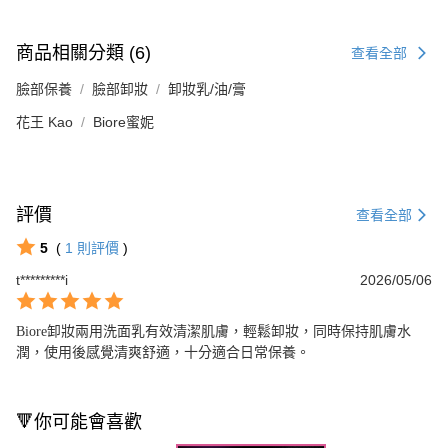
商品相關分類 (6)
查看全部
臉部保養
臉部卸妝
卸妝乳/油/膏
花王 Kao
Biore蜜妮
評價
查看全部
5
(
1
則評價
)
t*********i
2026/05/06
Biore卸妝兩用洗面乳有效清潔肌膚，輕鬆卸妝，同時保持肌膚水
潤，使用後感覺清爽舒適，十分適合日常保養。
🔻你可能會喜歡