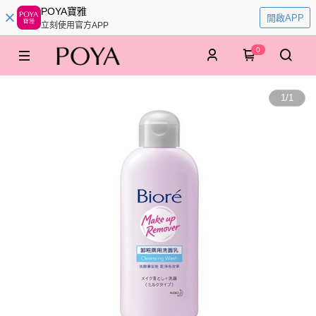
POYA寶雅
開啟APP
立刻使用官方APP
0
1
/
1