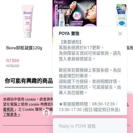
POYA 寶雅
【重要通知】
客服系統將於8/17更新，
Biore卸粧凝露120g
Biore瞬浮卸粧噴霧
碧菲絲特洗卸兩
為保障留言資訊可保留查詢，請先
120ml
洗面乳120g
登入會員帳號留言。
NT$99
NT$269
NT$99
NT$160
NT$480
NT$125
歡迎來到寶雅線上客服系統。為加
速處理您的需求，
你可能有興趣的商品
全站排行
請點選下方按鈕，查詢相關詳情，
若無欲查詢資訊，可直接留言，由
專人為您服務。
本網站中使用 cookie，欲查詢有關本網站使用 cookie 方式之詳情，及若您不希
★客服服務時間：08:30-12:30 /
熱門標籤
望在電腦上使用 cookie 時應如何變更電腦的 cookie 設定，請參閱本網站「
隱私
13:30-17:30 (假日/國定假日休息)
權條款
」之 Cookie 聲明。您繼續使用本網站即表示您同意本公司得按本網站使
用條款之 Cookie 聲明使用 cookie。
了解更多 >
Reply to POYA 寶雅
我知道了