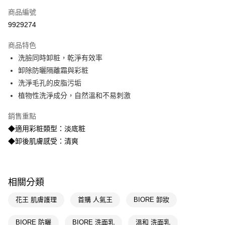
商品編號
LINE Pay
9929274
Apple Pay
商品特色
街口支付
洗臉同時卸粧，乾淨有效率
悠遊付
卸除防曬隔離霜與彩粧
洗淨毛孔的皮脂污垢
Google Pay
植物性洗淨成分，自然溫和不易刺激
AFTEE先享後付
銷售重點
相關說明
◆適用彩粧類型：淡底粧
【關於「AFTEE先享後付」】
即享券
AFTEE先享後付是「在收到商品之後才付款」的支付方式。 讓您購物簡單
◆卸後肌膚感受：清爽
便利好安心！
１．簡單：不需註冊會員、不需綁卡、不需儲值。
運送方式
２．便利：只要手機號碼，簡訊認證，即可結帳。
３．安心：先確認商品／服務後，再付款。
全家取貨付款
相關分類
每筆NT$65，滿NT$390(含以上)免運費
【「AFTEE先享後付」結帳流程】
花王 肌膚護理
首購 人氣王
BIORE 卸妝
１．於結帳方式選擇「AFTEE先享後付」後，將跳轉至「AFTEE先享後付」
付款後全家取貨
結帳頁面，進行簡訊認證並確認金額後，即可完成結帳。
２．訂單成立數日內，您將收到繳費通知簡訊。
BIORE 防曬
BIORE 洗面乳
溫和 洗面乳
每筆NT$65，滿NT$390(含以上)免運費