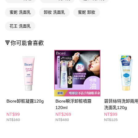
３．收到繳費通知簡訊後14天內，點擊此簡訊中的連結，可透過四大超商／
ATM／網路銀行／等多元方式進行付款，方視為交易完成。
萊爾富取貨付款
蜜妮 洗面乳
卸妝 洗面乳
蜜妮 卸妝
※ 請注意：結帳手續完成當下不需立刻繳費，但若您需要取消訂單，請聯絡
每筆NT$65，滿NT$490(含以上)免運費
購買商品的店家。未經商家同意取消之訂單仍視為有效，需透過AFTEE先享
後付繳納相關費用。
花王 洗面乳
付款後萊爾富取貨
※ 交易是否成功請以「AFTEE先享後付 」之結帳頁面顯示為準，若有關於
是否繳費成功／繳費後需取消欲退款等相關疑問，請聯繫「AFTEE先享後付
每筆NT$65，滿NT$490(含以上)免運費
客戶支援中心」
https://netprotections.freshdesk.com/support/home
🔻你可能會喜歡
7-11取貨付款
【注意事項】
１．透過由恩沛科技股份有限公司提供之「AFTEE先享後付」服務完成之交
每筆NT$65，滿NT$490(含以上)免運費
易，需依本服務之必要範圍內提供個人資料，並將交易相關給付款項請求債
權轉讓予恩沛科技股份有限公司。
付款後7-11取貨
２．關於個人資料處理事宜，請瀏覽以下網址：
每筆NT$65，滿NT$490(含以上)免運費
https://aftee.tw/terms/#terms3
３．未成年的使用者請事先徵得法定代理人或監護人之同意方可使用
宅配(本島)
「AFTEE先享後付」，若未經同意申辦者引起之損失，本公司不負相關責
任。
每筆NT$100，滿NT$790(含以上)免運費
Biore卸粧凝露120g
Biore瞬浮卸粧噴霧
碧菲絲特洗卸兩
４．使用「AFTEE先享後付」時，將依據個別帳號之用戶狀況，依本公司即
120ml
洗面乳120g
時審查核予不同之上限額度；若仍有額度不足之情形，本公司將視審查結果
付款後寶雅門市自取(由倉庫統一出貨)
請求用戶進行身份認證。
NT$99
NT$269
NT$99
每筆NT$80，滿NT$290(含以上)免運費
５．嚴禁一人註冊多個帳號或使用他人資訊註冊。若發現惡意使用之情形，
NT$160
NT$480
NT$125
恩沛科技股份有限公司將有權停止該用戶之使用額度並採取法律行動。