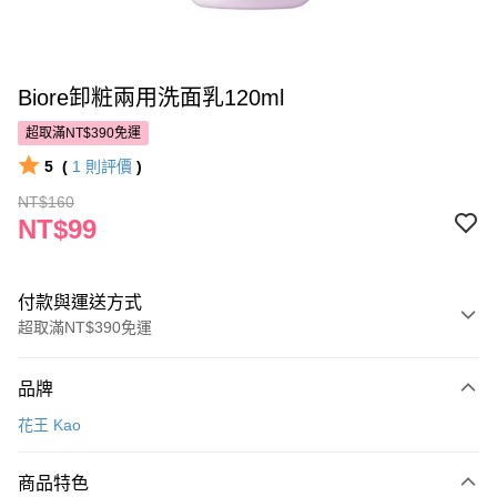
Biore卸粧兩用洗面乳120ml
超取滿NT$390免運
5
(
1
則評價
)
NT$160
NT$99
付款與運送方式
超取滿NT$390免運
付款方式
品牌
POYA支付
花王 Kao
信用卡一次付款
商品特色
超商取貨付款