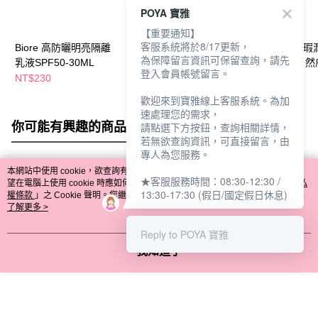
POYA 寶雅
【重要通知】
客服系統將於8/17更新，
Biore 高防曬明亮隔離
Biore 高防曬乳液
Biore高防曬無瑕
為保障留言資訊可保留查詢，請先
乳液SPF50-30ML
SPF48 50ml
隔離乳30ml-自然
登入會員帳號留言。
NT$230
NT$89
NT$239
NT$150
歡迎來到寶雅線上客服系統。為加
速處理您的需求，
你可能有興趣的商品
全站排行
請點選下方按鈕，查詢相關詳情，
若無欲查詢資訊，可直接留言，由
專人為您服務。
本網站中使用 cookie，欲查詢有關本網站使用 cookie 方式之詳情，及若您不希
★客服服務時間：08:30-12:30 /
熱門標籤
望在電腦上使用 cookie 時應如何變更電腦的 cookie 設定，請參閱本網站「
隱私
13:30-17:30 (假日/國定假日休息)
權條款
」之 Cookie 聲明。您繼續使用本網站即表示您同意本公司得按本網站使
用條款之 Cookie 聲明使用 cookie。
了解更多 >
Reply to POYA 寶雅
我知道了