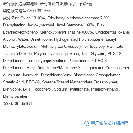
新竹廠製造廠商地址: 新竹縣湖口鄉鳳山村中華路6號
製造廠商電話:0800-061-668
成分:Zinc Oxide 13.10%, Ethylhexyl Methoxycinnamate 7.99%,
Diethylamino Hydroxybenzoyl Hexyl Benzoate 1.60%, Bis-
Ethylhexyloxyphenol Methoxyphenyl Triazine 0.60%, Cyclopentasiloxane,
Alcohol, Water, Dimethicone, Hydrogenated Polyisobutene, Lauryl
Methacrylate/Sodium Methacrylate Crosspolymer, Isopropyl Palmitate,
Titanium Dioxide, Polymethylsilsesquioxane, Talc, Glycerin, PEG-12
Dimethicone, Triethoxycaprylylsilane, Polysilicone-9, PEG-3
Dimethicone, Vinyl Dimethicone/Methicone Silsesquioxane Crosspolymer,
Aluminum Hydroxide, Dimethicone/Vinyl Dimethicone Crosspolymer,
Stearic Acid, PEG-32, Styrene/Stearyl Methacrylate Crosspolymer,
Methicone, BHT, Tocopherol, Sodium Hyaluronate, Phenoxyethanol,
Methylparaben
保存期限: 36個月
顯示電腦版詳細說明