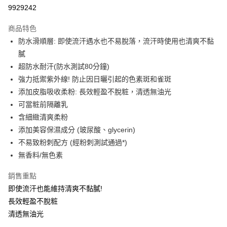
9929242
Apple Pay
商品特色
街口支付
防水滑順層: 即使流汗遇水也不易脫落，流汗時使用也清爽不黏
悠遊付
膩
超防水耐汗(防水測試80分鐘)
Google Pay
強力抵禦紫外線! 防止因日曬引起的色素斑和雀斑
AFTEE先享後付
添加皮脂吸收柔粉: 長效輕盈不脫粧，清透無油光
相關說明
可當粧前隔離乳
【關於「AFTEE先享後付」】
含細緻清爽柔粉
即享券
AFTEE先享後付是「在收到商品之後才付款」的支付方式。 讓您購物簡單
添加美容保濕成分 (玻尿酸、glycerin)
便利好安心！
１．簡單：不需註冊會員、不需綁卡、不需儲值。
不易致粉刺配方 (經粉刺測試通過*)
運送方式
２．便利：只要手機號碼，簡訊認證，即可結帳。
無香料/無色素
３．安心：先確認商品／服務後，再付款。
全家取貨付款
每筆NT$65，滿NT$390(含以上)免運費
銷售重點
【「AFTEE先享後付」結帳流程】
１．於結帳方式選擇「AFTEE先享後付」後，將跳轉至「AFTEE先享後付」
即使流汗也能維持清爽不黏膩!
付款後全家取貨
結帳頁面，進行簡訊認證並確認金額後，即可完成結帳。
長效輕盈不脫粧
２．訂單成立數日內，您將收到繳費通知簡訊。
每筆NT$65，滿NT$390(含以上)免運費
清透無油光
３．收到繳費通知簡訊後14天內，點擊此簡訊中的連結，可透過四大超商／
ATM／網路銀行／等多元方式進行付款，方視為交易完成。