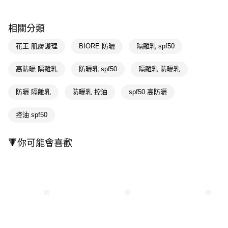
萊爾富取貨付款
※ 請注意：結帳手續完成當下不需立刻繳費，但若您需要取消訂單，請聯絡
每筆NT$65，滿NT$490(含以上)免運費
購買商品的店家。未經商家同意取消之訂單仍視為有效，需透過AFTEE先享
後付繳納相關費用。
相關分類
付款後萊爾富取貨
※ 交易是否成功請以「AFTEE先享後付 」之結帳頁面顯示為準，若有關於
是否繳費成功／繳費後需取消欲退款等相關疑問，請聯繫「AFTEE先享後付
每筆NT$65，滿NT$490(含以上)免運費
花王 肌膚護理
BIORE 防曬
隔離乳 spf50
客戶支援中心」
https://netprotections.freshdesk.com/support/home
7-11取貨付款
【注意事項】
高防曬 隔離乳
防曬乳 spf50
隔離乳 防曬乳
１．透過由恩沛科技股份有限公司提供之「AFTEE先享後付」服務完成之交
每筆NT$65，滿NT$490(含以上)免運費
易，需依本服務之必要範圍內提供個人資料，並將交易相關給付款項請求債
防曬 隔離乳
防曬乳 控油
spf50 高防曬
權轉讓予恩沛科技股份有限公司。
付款後7-11取貨
２．關於個人資料處理事宜，請瀏覽以下網址：
每筆NT$65，滿NT$490(含以上)免運費
https://aftee.tw/terms/#terms3
控油 spf50
３．未成年的使用者請事先徵得法定代理人或監護人之同意方可使用
宅配(本島)
「AFTEE先享後付」，若未經同意申辦者引起之損失，本公司不負相關責
🔻你可能會喜歡
任。
每筆NT$100，滿NT$790(含以上)免運費
４．使用「AFTEE先享後付」時，將依據個別帳號之用戶狀況，依本公司即
時審查核予不同之上限額度；若仍有額度不足之情形，本公司將視審查結果
付款後寶雅門市自取(由倉庫統一出貨)
請求用戶進行身份認證。
每筆NT$80，滿NT$290(含以上)免運費
５．嚴禁一人註冊多個帳號或使用他人資訊註冊。若發現惡意使用之情形，
恩沛科技股份有限公司將有權停止該用戶之使用額度並採取法律行動。