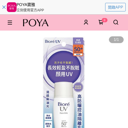
POYA寶雅
開啟APP
立刻使用官方APP
0
1
/
1