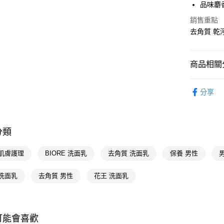
品味麝
AFTEE先
相關說明
銷售重點
【關於「A
去角質 乾
即享券
AFTEE
便利好安
１．簡單
２．便利
商品相關分
運送方式
３．安心
臉部保養
全家取貨
【「AFT
分享
每筆NT$6
１．於結帳
花王 Kao
付」結帳
男士專區
付款後全
２．訂單
３．收到繳
分類
每筆NT$6
臉部保養
／ATM／
※ 請注意
萊爾富取
男士專區
 肌膚護理
BIORE 洗面乳
去角質 洗面乳
保養 男性
絡購買商品
先享後付
每筆NT$6
⚡️品牌旗艦
※ 交易是
 洗面乳
去角質 男性
花王 洗面乳
是否繳費成
付款後萊
📢主題活動
付客戶支
每筆NT$6
【注意事
7-11取貨
１．透過由
可能會喜歡