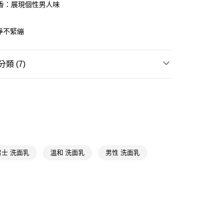
香：展現個性男人味
享後付
FTEE先享後付」】
淨不緊繃
先享後付是「在收到商品之後才付款」的支付方式。 讓您購物簡單
心！
：不需註冊會員、不需綁卡、不需儲值。
：只要手機號碼，簡訊認證，即可結帳。
類 (7)
：先確認商品／服務後，再付款。
男士專用
臉部清潔
付款
EE先享後付」結帳流程】
5，滿NT$390(含以上)免運費
方式選擇「AFTEE先享後付」後，將跳轉至「AFTEE先享後
Men's Biore
頁面，進行簡訊認證並確認金額後，即可完成結帳。
男士保養
家取貨
成立數日內，您將收到繳費通知簡訊。
費通知簡訊後14天內，點擊此簡訊中的連結，可透過四大超商
5，滿NT$390(含以上)免運費
★品牌精選
蜜妮 Biore
網路銀行／等多元方式進行付款，方視為交易完成。
：結帳手續完成當下不需立刻繳費，但若您需要取消訂單，請聯
貨付款
洗面乳
的店家。未經商家同意取消之訂單仍視為有效，需透過AFTEE
男士 洗面乳
溫和 洗面乳
男性 洗面乳
繳納相關費用。
5，滿NT$490(含以上)免運費
⚡️限時瘋搶59up
否成功請以「AFTEE先享後付 」之結帳頁面顯示為準，若有關於
功／繳費後需取消欲退款等相關疑問，請聯繫「AFTEE先享後
爾富取貨
📢
☀️盛夏狂購症候群 08/05-09/01
援中心」
https://netprotections.freshdesk.com/support/home
5，滿NT$490(含以上)免運費
項】
付款
恩沛科技股份有限公司提供之「AFTEE先享後付」服務完成之