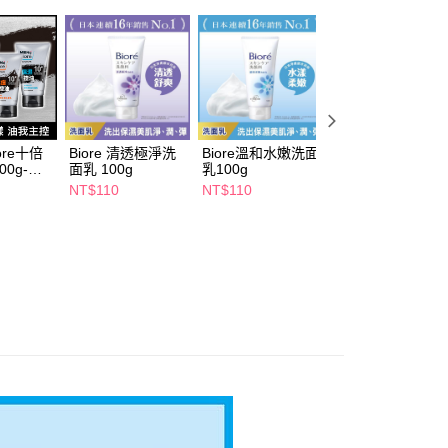
依本服務之必要範圍內提供個人資料，並將交易相關給付款項請
5，滿NT$490(含以上)免運費
讓予恩沛科技股份有限公司。
個人資料處理事宜，請瀏覽以下網址：
1取貨
ee.tw/terms/#terms3
5，滿NT$490(含以上)免運費
年的使用者請事先徵得法定代理人或監護人之同意方可使用
E先享後付」，若未經同意申辦者引起之損失，本公司不負相關責
AFTEE先享後付」時，將依據個別帳號之用戶狀況，依本公司
00，滿NT$790(含以上)免運費
核予不同之上限額度；若仍有額度不足之情形，本公司將視審查
iore十倍
Biore 清透極淨洗
Biore溫和水嫩洗面
露得清男士深層淨
用戶進行身份認證。
0g-多
面乳 100g
乳100g
化控油洗面乳150
門市自取(由倉庫統一出貨)
一人註冊多個帳號或使用他人資訊註冊。若發現惡意使用之情
透亮
NT$110
NT$110
NT$159
0，滿NT$290(含以上)免運費
科技股份有限公司將有權停止該用戶之使用額度並採取法律行
NT$199