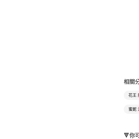
相關
花王
蜜妮
🔻你