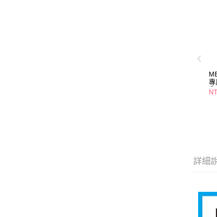
ME
專
乳
NT
詳細