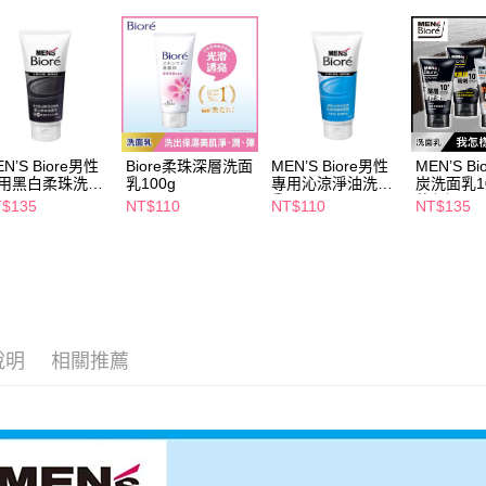
交易，需
每筆NT$6
求債權轉
２．關於
付款後7-1
https://aft
每筆NT$6
３．未成
「AFTE
宅配(本島)
任。
４．使用「
每筆NT$1
即時審查
N’S Biore男性
Biore柔珠深層洗面
MEN’S Biore男性
MEN’S B
結果請求
用黑白柔珠洗面
乳100g
專用沁涼淨油洗面
炭洗面乳10
付款後寶雅
５．嚴禁
100g
乳100g
款任選
$135
NT$110
NT$110
NT$135
每筆NT$8
形，恩沛
動。
說明
相關推薦