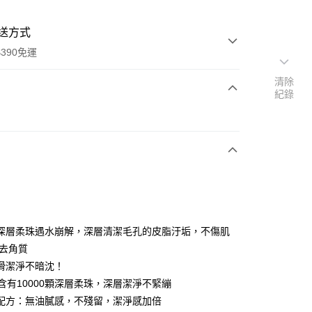
送方式
390免運
清除
紀錄
次付款
付款
深層柔珠遇水崩解，深層清潔毛孔的皮脂汙垢，不傷肌
和去角質
滑潔淨不暗沈！
中含有10000顆深層柔珠，深層潔淨不緊繃
y
配方：無油膩感，不殘留，潔淨感加倍