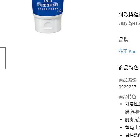
付款與運
超取滿NT$
付款方式
品牌
POYA支付
花王 Kao
信用卡一
商品特色
超商取貨
商品編號
LINE Pay
9929237
商品特色
Apple Pay
可溶性
街口支付
膚 溫
肌膚光
悠遊付
每1g
Google Pa
易沖洗