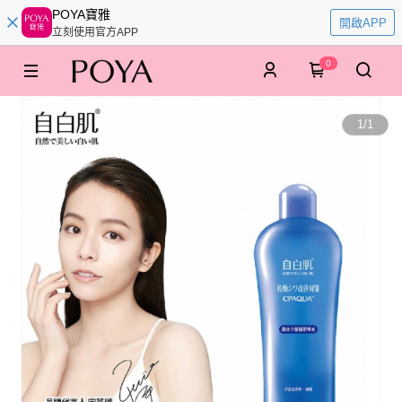
POYA寶雅
開啟APP
立刻使用官方APP
0
1
/
1