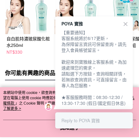
POYA 寶雅
【重要通知】
客服系統將於8/17更新，
自白肌特濃玻尿酸化粧
自白肌浸透玻尿酸化粧
自白肌特濃玻尿
為保障留言資訊可保留查詢，請先
水250ml
水250ml
水250ml-二入組
登入會員帳號留言。
NT$330
NT$330
NT$399
歡迎來到寶雅線上客服系統。為加
速處理您的需求，
你可能有興趣的商品
全站排行
請點選下方按鈕，查詢相關詳情，
若無欲查詢資訊，可直接留言，由
專人為您服務。
本網站中使用 cookie，欲查詢有關本網站使用 cookie 方式之詳情，及若您不希
★客服服務時間：08:30-12:30 /
熱門標籤
望在電腦上使用 cookie 時應如何變更電腦的 cookie 設定，請參閱本網站「
隱私
13:30-17:30 (假日/國定假日休息)
權條款
」之 Cookie 聲明。您繼續使用本網站即表示您同意本公司得按本網站使
用條款之 Cookie 聲明使用 cookie。
了解更多 >
Reply to POYA 寶雅
我知道了