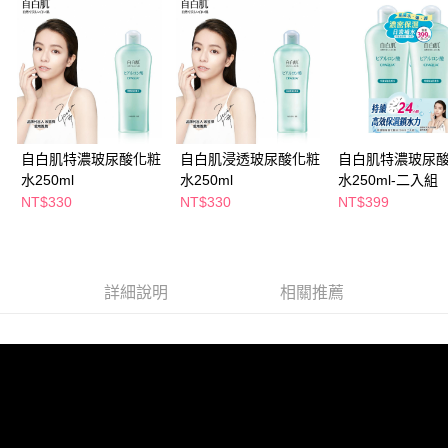
萊爾富取貨付款
※ 請注意：結帳手續完成當下不需立刻繳費，但若您需要取消訂單，請聯絡
每筆NT$65，滿NT$490(含以上)免運費
購買商品的店家。未經商家同意取消之訂單仍視為有效，需透過AFTEE先享
後付繳納相關費用。
付款後萊爾富取貨
※ 交易是否成功請以「AFTEE先享後付 」之結帳頁面顯示為準，若有關於
是否繳費成功／繳費後需取消欲退款等相關疑問，請聯繫「AFTEE先享後付
每筆NT$65，滿NT$490(含以上)免運費
客戶支援中心」
https://netprotections.freshdesk.com/support/home
7-11取貨付款
【注意事項】
１．透過由恩沛科技股份有限公司提供之「AFTEE先享後付」服務完成之交
每筆NT$65，滿NT$490(含以上)免運費
自白肌特濃玻尿酸化粧
自白肌浸透玻尿酸化粧
自白肌特濃玻尿
易，需依本服務之必要範圍內提供個人資料，並將交易相關給付款項請求債
水250ml
水250ml
水250ml-二入組
權轉讓予恩沛科技股份有限公司。
付款後7-11取貨
NT$330
NT$330
NT$399
２．關於個人資料處理事宜，請瀏覽以下網址：
每筆NT$65，滿NT$490(含以上)免運費
https://aftee.tw/terms/#terms3
３．未成年的使用者請事先徵得法定代理人或監護人之同意方可使用
宅配(本島)
「AFTEE先享後付」，若未經同意申辦者引起之損失，本公司不負相關責
任。
每筆NT$100，滿NT$790(含以上)免運費
詳細說明
相關推薦
４．使用「AFTEE先享後付」時，將依據個別帳號之用戶狀況，依本公司即
時審查核予不同之上限額度；若仍有額度不足之情形，本公司將視審查結果
付款後寶雅門市自取(由倉庫統一出貨)
請求用戶進行身份認證。
每筆NT$80，滿NT$290(含以上)免運費
５．嚴禁一人註冊多個帳號或使用他人資訊註冊。若發現惡意使用之情形，
恩沛科技股份有限公司將有權停止該用戶之使用額度並採取法律行動。