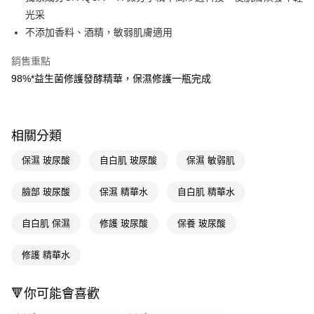
光采
Apple Pay
不添加香料、酒精，敏弱肌膚適用
街口支付
銷售重點
悠遊付
98%*益生菌修護發酵精華，保濕修護一瓶完成
Google Pay
AFTEE先享後付
相關分類
相關說明
【關於「AFTEE先享後付」】
保濕 玻尿酸
自白肌 玻尿酸
保濕 敏弱肌
即享券
AFTEE先享後付是「在收到商品之後才付款」的支付方式。 讓您購物簡單
便利好安心！
臉部 玻尿酸
保濕 精華水
自白肌 精華水
１．簡單：不需註冊會員、不需綁卡、不需儲值。
運送方式
２．便利：只要手機號碼，簡訊認證，即可結帳。
３．安心：先確認商品／服務後，再付款。
自白肌 保濕
修護 玻尿酸
保養 玻尿酸
全家取貨付款
每筆NT$65，滿NT$390(含以上)免運費
【「AFTEE先享後付」結帳流程】
修護 精華水
１．於結帳方式選擇「AFTEE先享後付」後，將跳轉至「AFTEE先享後付」
付款後全家取貨
結帳頁面，進行簡訊認證並確認金額後，即可完成結帳。
２．訂單成立數日內，您將收到繳費通知簡訊。
每筆NT$65，滿NT$390(含以上)免運費
🔻你可能會喜歡
３．收到繳費通知簡訊後14天內，點擊此簡訊中的連結，可透過四大超商／
ATM／網路銀行／等多元方式進行付款，方視為交易完成。