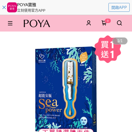
POYA寶雅
開啟APP
立刻使用官方APP
0
1
/
1