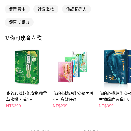
萊爾富取貨付款
※ 請注意：結帳手續完成當下不需立刻繳費，但若您需要取消訂單，請聯絡
每筆NT$65，滿NT$490(含以上)免運費
購買商品的店家。未經商家同意取消之訂單仍視為有效，需透過AFTEE先享
健康 黃金
舒緩 動物
修護 防禦力
後付繳納相關費用。
付款後萊爾富取貨
※ 交易是否成功請以「AFTEE先享後付 」之結帳頁面顯示為準，若有關於
健康 防禦力
是否繳費成功／繳費後需取消欲退款等相關疑問，請聯繫「AFTEE先享後付
每筆NT$65，滿NT$490(含以上)免運費
客戶支援中心」
https://netprotections.freshdesk.com/support/home
7-11取貨付款
🔻你可能會喜歡
【注意事項】
１．透過由恩沛科技股份有限公司提供之「AFTEE先享後付」服務完成之交
每筆NT$65，滿NT$490(含以上)免運費
易，需依本服務之必要範圍內提供個人資料，並將交易相關給付款項請求債
權轉讓予恩沛科技股份有限公司。
付款後7-11取貨
２．關於個人資料處理事宜，請瀏覽以下網址：
每筆NT$65，滿NT$490(含以上)免運費
https://aftee.tw/terms/#terms3
３．未成年的使用者請事先徵得法定代理人或監護人之同意方可使用
宅配(本島)
「AFTEE先享後付」，若未經同意申辦者引起之損失，本公司不負相關責
任。
每筆NT$100，滿NT$790(含以上)免運費
４．使用「AFTEE先享後付」時，將依據個別帳號之用戶狀況，依本公司即
時審查核予不同之上限額度；若仍有額度不足之情形，本公司將視審查結果
我的心機超能安瓶積雪
我的心機超能安瓶面膜
我的心機超能安
付款後寶雅門市自取(由倉庫統一出貨)
請求用戶進行身份認證。
草水嫩面膜4入
4入-多款任選
生物纖維面膜3入
每筆NT$80，滿NT$290(含以上)免運費
５．嚴禁一人註冊多個帳號或使用他人資訊註冊。若發現惡意使用之情形，
NT$299
NT$299
NT$399
恩沛科技股份有限公司將有權停止該用戶之使用額度並採取法律行動。