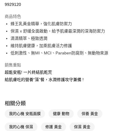
9929120
Apple Pay
商品特色
街口支付
蜂王乳黃金精華，強化肌膚防禦力
悠遊付
保濕 x 舒緩全面啟動，給予肌膚最深潤的深海防禦力
滴滴精萃、極致透潤
Google Pay
維持肌膚健康，加乘肌膚活力修護
AFTEE先享後付
低刺激性、無MI、MCI、Paraben防腐劑、無動物來源
相關說明
銷售重點
【關於「AFTEE先享後付」】
即享券
AFTEE先享後付是「在收到商品之後才付款」的支付方式。 讓您購物簡單
超能安瓶! 一片終結肌乾荒
便利好安心！
給肌膚吃的營養“藻”餐，水潤修護攻守兼備 !
１．簡單：不需註冊會員、不需綁卡、不需儲值。
運送方式
２．便利：只要手機號碼，簡訊認證，即可結帳。
３．安心：先確認商品／服務後，再付款。
全家取貨付款
每筆NT$65，滿NT$390(含以上)免運費
【「AFTEE先享後付」結帳流程】
相關分類
１．於結帳方式選擇「AFTEE先享後付」後，將跳轉至「AFTEE先享後付」
付款後全家取貨
結帳頁面，進行簡訊認證並確認金額後，即可完成結帳。
我的心機 安瓶面膜
健康 動物
保養 黃金
２．訂單成立數日內，您將收到繳費通知簡訊。
每筆NT$65，滿NT$390(含以上)免運費
３．收到繳費通知簡訊後14天內，點擊此簡訊中的連結，可透過四大超商／
我的心機 保濕
修護 黃金
保濕 黃金
ATM／網路銀行／等多元方式進行付款，方視為交易完成。