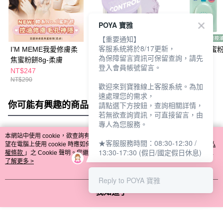
POYA 寶雅
【重要通知】
客服系統將於8/17更新，
I’M MEME我愛修膚柔
I’M MEME 我愛光透柔
惹我清爽吸油蜜粉3
為保障留言資訊可保留查詢，請先
焦蜜粉餅8g-柔膚
焦蜜粉餅10g
登入會員帳號留言。
NT$247
NT$247
NT$99
NT$290
NT$290
NT$180
歡迎來到寶雅線上客服系統。為加
速處理您的需求，
你可能有興趣的商品
全站排行
請點選下方按鈕，查詢相關詳情，
若無欲查詢資訊，可直接留言，由
專人為您服務。
本網站中使用 cookie，欲查詢有關本網站使用 cookie 方式之詳情，及若您不希
★客服服務時間：08:30-12:30 /
熱門標籤
望在電腦上使用 cookie 時應如何變更電腦的 cookie 設定，請參閱本網站「
隱私
13:30-17:30 (假日/國定假日休息)
權條款
」之 Cookie 聲明。您繼續使用本網站即表示您同意本公司得按本網站使
用條款之 Cookie 聲明使用 cookie。
了解更多 >
Reply to POYA 寶雅
我知道了