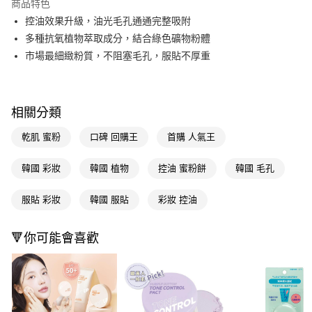
商品特色
LINE Pay
控油效果升級，油光毛孔通通完整吸附
多種抗氧植物萃取成分，結合綠色礦物粉體
Apple Pay
市場最細緻粉質，不阻塞毛孔，服貼不厚重
街口支付
悠遊付
相關分類
Google Pay
乾肌 蜜粉
口碑 回購王
首購 人氣王
AFTEE先享後付
相關說明
韓國 彩妝
韓國 植物
控油 蜜粉餅
韓國 毛孔
【關於「AFTEE先享後付」】
即享券
AFTEE先享後付是「在收到商品之後才付款」的支付方式。 讓您購物簡單
服貼 彩妝
韓國 服貼
彩妝 控油
便利好安心！
１．簡單：不需註冊會員、不需綁卡、不需儲值。
運送方式
２．便利：只要手機號碼，簡訊認證，即可結帳。
🔻你可能會喜歡
３．安心：先確認商品／服務後，再付款。
全家取貨付款
每筆NT$65，滿NT$390(含以上)免運費
【「AFTEE先享後付」結帳流程】
１．於結帳方式選擇「AFTEE先享後付」後，將跳轉至「AFTEE先享後付」
付款後全家取貨
結帳頁面，進行簡訊認證並確認金額後，即可完成結帳。
２．訂單成立數日內，您將收到繳費通知簡訊。
每筆NT$65，滿NT$390(含以上)免運費