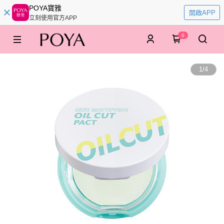
POYA寶雅
開啟APP
立刻使用官方APP
0
1
/
4