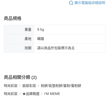
顯示電腦版詳細說明
商品規格
重量
9.5g
產地
韓國
效期
請以商品外包裝標示為主
商品相關分類 (2)
時尚彩妝
臉部彩妝
粉餅/氣墊粉餅/蜜粉/蜜粉餅
時尚彩妝
★品牌精選
I'M MEME