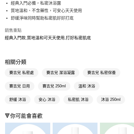
LINE Pay
經典入門必備，私密沐浴露
質地溫和、不含藥性，可安心天天使用
Apple Pay
舒緩淨味同時幫助私密肌好好打底
街口支付
銷售重點
悠遊付
經典入門款,質地溫和可天天使用,打好私密肌底
Google Pay
AFTEE先享後付
相關分類
相關說明
【關於「AFTEE先享後付」】
賽吉兒 私密處
賽吉兒 潔浴凝露
賽吉兒 私密保養
即享券
AFTEE先享後付是「在收到商品之後才付款」的支付方式。 讓您購物簡單
便利好安心！
賽吉兒 日用
賽吉兒 250ml
溫和 沐浴
１．簡單：不需註冊會員、不需綁卡、不需儲值。
運送方式
２．便利：只要手機號碼，簡訊認證，即可結帳。
３．安心：先確認商品／服務後，再付款。
舒緩 沐浴
安心 沐浴
私密肌 沐浴
沐浴 250ml
全家取貨付款
每筆NT$65，滿NT$390(含以上)免運費
【「AFTEE先享後付」結帳流程】
１．於結帳方式選擇「AFTEE先享後付」後，將跳轉至「AFTEE先享後付」
🔻你可能會喜歡
付款後全家取貨
結帳頁面，進行簡訊認證並確認金額後，即可完成結帳。
２．訂單成立數日內，您將收到繳費通知簡訊。
每筆NT$65，滿NT$390(含以上)免運費
３．收到繳費通知簡訊後14天內，點擊此簡訊中的連結，可透過四大超商／