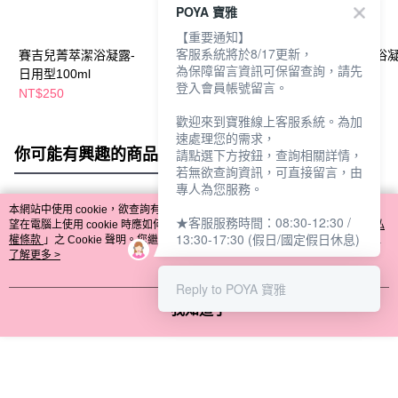
POYA 寶雅
【重要通知】
客服系統將於8/17更新，
賽吉兒菁萃潔浴凝露-
賽吉兒菁萃潔浴凝露-
賽吉兒菁萃潔浴凝
為保障留言資訊可保留查詢，請先
日用型100ml
日用型500ml
加強型250ml
登入會員帳號留言。
NT$250
NT$723
NT$529
NT$850
NT$600
歡迎來到寶雅線上客服系統。為加
速處理您的需求，
你可能有興趣的商品
全站排行
請點選下方按鈕，查詢相關詳情，
若無欲查詢資訊，可直接留言，由
專人為您服務。
本網站中使用 cookie，欲查詢有關本網站使用 cookie 方式之詳情，及若您不希
★客服服務時間：08:30-12:30 /
熱門標籤
望在電腦上使用 cookie 時應如何變更電腦的 cookie 設定，請參閱本網站「
隱私
13:30-17:30 (假日/國定假日休息)
權條款
」之 Cookie 聲明。您繼續使用本網站即表示您同意本公司得按本網站使
用條款之 Cookie 聲明使用 cookie。
了解更多 >
Reply to POYA 寶雅
我知道了