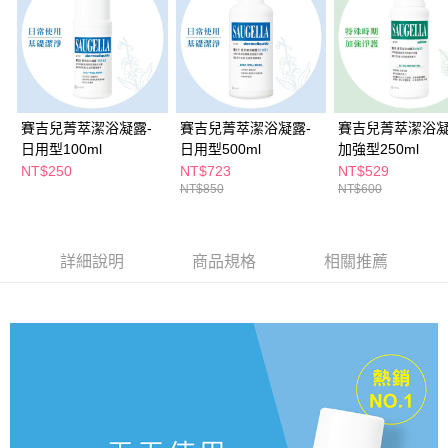
ATM／網路銀行／等多元方式進行付款，方視為交易完成。
萊爾富取貨付款
※ 請注意：結帳手續完成當下不需立刻繳費，但若您需要取消訂單，請聯絡
每筆NT$65，滿NT$490(含以上)免運費
購買商品的店家。未經商家同意取消之訂單仍視為有效，需透過AFTEE先享
後付繳納相關費用。
付款後萊爾富取貨
※ 交易是否成功請以「AFTEE先享後付 」之結帳頁面顯示為準，若有關於
是否繳費成功／繳費後需取消欲退款等相關疑問，請聯繫「AFTEE先享後付
每筆NT$65，滿NT$490(含以上)免運費
客戶支援中心」
https://netprotections.freshdesk.com/support/home
賽吉兒菁萃潔浴凝露-
賽吉兒菁萃潔浴凝露-
賽吉兒菁萃潔浴凝
7-11取貨付款
日用型100ml
日用型500ml
加強型250ml
【注意事項】
１．透過由恩沛科技股份有限公司提供之「AFTEE先享後付」服務完成之交
每筆NT$65，滿NT$490(含以上)免運費
NT$250
NT$723
NT$529
易，需依本服務之必要範圍內提供個人資料，並將交易相關給付款項請求債
NT$850
NT$600
權轉讓予恩沛科技股份有限公司。
付款後7-11取貨
２．關於個人資料處理事宜，請瀏覽以下網址：
每筆NT$65，滿NT$490(含以上)免運費
https://aftee.tw/terms/#terms3
３．未成年的使用者請事先徵得法定代理人或監護人之同意方可使用
詳細說明
商品規格
相關推薦
宅配(本島)
「AFTEE先享後付」，若未經同意申辦者引起之損失，本公司不負相關責
任。
每筆NT$100，滿NT$790(含以上)免運費
４．使用「AFTEE先享後付」時，將依據個別帳號之用戶狀況，依本公司即
時審查核予不同之上限額度；若仍有額度不足之情形，本公司將視審查結果
付款後寶雅門市自取(由倉庫統一出貨)
請求用戶進行身份認證。
每筆NT$80，滿NT$290(含以上)免運費
５．嚴禁一人註冊多個帳號或使用他人資訊註冊。若發現惡意使用之情形，
恩沛科技股份有限公司將有權停止該用戶之使用額度並採取法律行動。