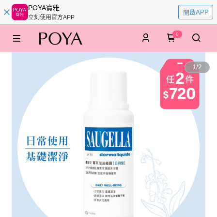
POYA寶雅
開啟APP
立刻使用官方APP
0
1
/
2