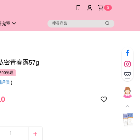
0
研究室
私密青春露57g
390免運
則評價
)
10