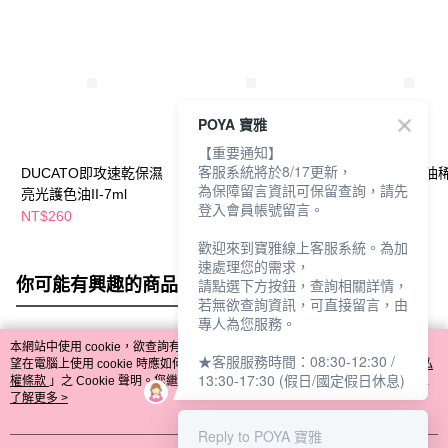
POYA 寶雅
【重要通知】
客服系統將於8/17更新，
DUCATO即攻速乾保濕
Du弱爪補強速乾雙效
DUCATO指甲油
為保障留言資訊可保留查詢，請先
亮光護色油II-7ml
基底油A/7ml
II/7ml
登入會員帳號留言。
NT$260
NT$350
NT$280
歡迎來到寶雅線上客服系統。為加
速處理您的需求，
你可能有興趣的商品
全站排行
請點選下方按鈕，查詢相關詳情，
若無欲查詢資訊，可直接留言，由
專人為您服務。
本網站中使用 cookie，欲查詢有關本網站使用 cookie 方式之詳情，及若您不希
★客服服務時間：08:30-12:30 /
熱門標籤
望在電腦上使用 cookie 時應如何變更電腦的 cookie 設定，請參閱本網站「
隱私
13:30-17:30 (假日/國定假日休息)
權條款
」之 Cookie 聲明。您繼續使用本網站即表示您同意本公司得按本網站使
用條款之 Cookie 聲明使用 cookie。
了解更多 >
Reply to POYA 寶雅