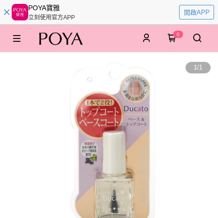
POYA寶雅
開啟APP
立刻使用官方APP
0
1
/
1