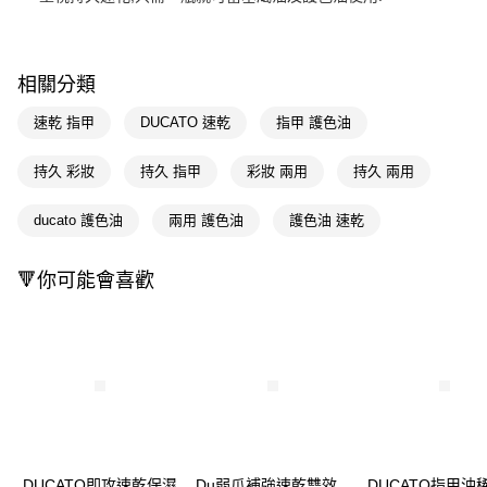
Apple Pay
街口支付
相關分類
悠遊付
速乾 指甲
DUCATO 速乾
指甲 護色油
Google Pay
持久 彩妝
持久 指甲
彩妝 兩用
持久 兩用
AFTEE先享後付
相關說明
ducato 護色油
兩用 護色油
護色油 速乾
【關於「AFTEE先享後付」】
即享券
AFTEE先享後付是「在收到商品之後才付款」的支付方式。 讓您購物簡單
🔻你可能會喜歡
便利好安心！
１．簡單：不需註冊會員、不需綁卡、不需儲值。
運送方式
２．便利：只要手機號碼，簡訊認證，即可結帳。
３．安心：先確認商品／服務後，再付款。
全家取貨付款
每筆NT$65，滿NT$390(含以上)免運費
【「AFTEE先享後付」結帳流程】
１．於結帳方式選擇「AFTEE先享後付」後，將跳轉至「AFTEE先享後付」
付款後全家取貨
結帳頁面，進行簡訊認證並確認金額後，即可完成結帳。
２．訂單成立數日內，您將收到繳費通知簡訊。
每筆NT$65，滿NT$390(含以上)免運費
３．收到繳費通知簡訊後14天內，點擊此簡訊中的連結，可透過四大超商／
ATM／網路銀行／等多元方式進行付款，方視為交易完成。
DUCATO即攻速乾保濕
Du弱爪補強速乾雙效
DUCATO指甲油