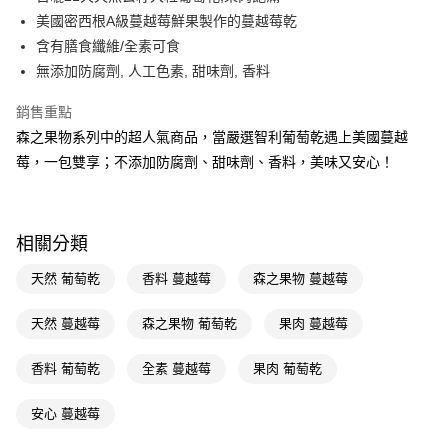
美國密西根A級蔓越莓鮮果製作的蔓越莓乾
Apple Pay
含有膳食纖維/全素可食
街口支付
無添加防腐劑, 人工色素, 甜味劑, 香料
悠遊付
銷售重點
森之果物系列中的超人氣商品，當嚴選智利葡萄乾遇上美國蔓越
Google Pay
莓，一包雙享；不添加防腐劑、甜味劑、香料，美味又安心！
AFTEE先享後付
相關說明
【關於「AFTEE先享後付」】
即享券
相關分類
AFTEE先享後付是「在收到商品之後才付款」的支付方式。 讓您購物簡單
便利好安心！
１．簡單：不需註冊會員、不需綁卡、不需儲值。
天然 葡萄乾
香料 蔓越莓
森之果物 蔓越莓
運送方式
２．便利：只要手機號碼，簡訊認證，即可結帳。
３．安心：先確認商品／服務後，再付款。
全家取貨付款
天然 蔓越莓
森之果物 葡萄乾
果肉 蔓越莓
每筆NT$65，滿NT$390(含以上)免運費
【「AFTEE先享後付」結帳流程】
１．於結帳方式選擇「AFTEE先享後付」後，將跳轉至「AFTEE先享後付」
香料 葡萄乾
全素 蔓越莓
果肉 葡萄乾
付款後全家取貨
結帳頁面，進行簡訊認證並確認金額後，即可完成結帳。
２．訂單成立數日內，您將收到繳費通知簡訊。
每筆NT$65，滿NT$390(含以上)免運費
安心 蔓越莓
３．收到繳費通知簡訊後14天內，點擊此簡訊中的連結，可透過四大超商／
ATM／網路銀行／等多元方式進行付款，方視為交易完成。