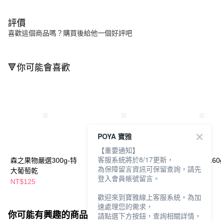
評價
喜歡這個商品嗎？購買後給他一個好評吧
🔻你可能會喜歡
POYA 寶雅
【重要通知】
客服系統將於8/17更新，
森之果物嚴選300g-特
森之果物嚴選120g-整
森之果物嚴選160
為保障留言資訊可保留查詢，請先
大葡萄乾
粒蔓越莓乾
片蔓越莓
登入會員帳號留言。
NT$125
NT$120
NT$125
歡迎來到寶雅線上客服系統。為加
速處理您的需求，
你可能有興趣的商品
全站排行
請點選下方按鈕，查詢相關詳情，