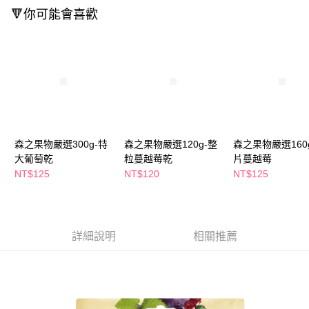
萊爾富取貨付款
※ 請注意：結帳手續完成當下不需立刻繳費，但若您需要取消訂單，請聯絡
🔻你可能會喜歡
每筆NT$65，滿NT$490(含以上)免運費
購買商品的店家。未經商家同意取消之訂單仍視為有效，需透過AFTEE先享
後付繳納相關費用。
付款後萊爾富取貨
※ 交易是否成功請以「AFTEE先享後付 」之結帳頁面顯示為準，若有關於
是否繳費成功／繳費後需取消欲退款等相關疑問，請聯繫「AFTEE先享後付
每筆NT$65，滿NT$490(含以上)免運費
客戶支援中心」
https://netprotections.freshdesk.com/support/home
7-11取貨付款
【注意事項】
１．透過由恩沛科技股份有限公司提供之「AFTEE先享後付」服務完成之交
每筆NT$65，滿NT$490(含以上)免運費
易，需依本服務之必要範圍內提供個人資料，並將交易相關給付款項請求債
權轉讓予恩沛科技股份有限公司。
付款後7-11取貨
２．關於個人資料處理事宜，請瀏覽以下網址：
森之果物嚴選300g-特
森之果物嚴選120g-整
森之果物嚴選160
每筆NT$65，滿NT$490(含以上)免運費
https://aftee.tw/terms/#terms3
大葡萄乾
粒蔓越莓乾
片蔓越莓
３．未成年的使用者請事先徵得法定代理人或監護人之同意方可使用
NT$125
NT$120
NT$125
宅配(本島)
「AFTEE先享後付」，若未經同意申辦者引起之損失，本公司不負相關責
任。
每筆NT$100，滿NT$790(含以上)免運費
４．使用「AFTEE先享後付」時，將依據個別帳號之用戶狀況，依本公司即
時審查核予不同之上限額度；若仍有額度不足之情形，本公司將視審查結果
付款後寶雅門市自取(由倉庫統一出貨)
請求用戶進行身份認證。
詳細說明
相關推薦
每筆NT$80，滿NT$290(含以上)免運費
５．嚴禁一人註冊多個帳號或使用他人資訊註冊。若發現惡意使用之情形，
恩沛科技股份有限公司將有權停止該用戶之使用額度並採取法律行動。