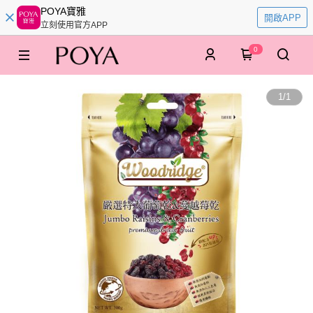
POYA寶雅
開啟APP
立刻使用官方APP
0
1
/
1