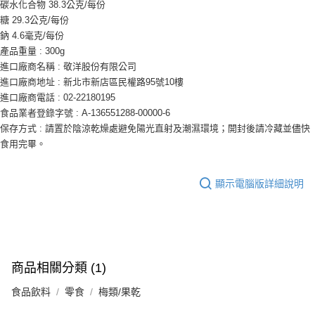
碳水化合物 38.3公克/每份
糖 29.3公克/每份
鈉 4.6毫克/每份
產品重量 : 300g
進口廠商名稱 : 敬洋股份有限公司
進口廠商地址 : 新北市新店區民權路95號10樓
進口廠商電話 : 02-22180195
食品業者登錄字號 : A-136551288-00000-6
保存方式 : 請置於陰涼乾燥處避免陽光直射及潮濕環境；開封後請冷藏並儘快
食用完畢。
顯示電腦版詳細說明
商品相關分類 (1)
食品飲料
零食
梅類/果乾