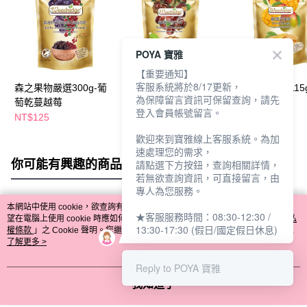
POYA 寶雅
【重要通知】
客服系統將於8/17更新，
森之果物嚴選300g-葡
森之果物嚴選180g-天
森之果物嚴選115
為保障留言資訊可保留查詢，請先
萄乾蔓越莓
然甘栗
果乾
登入會員帳號留言。
NT$125
NT$125
NT$120
歡迎來到寶雅線上客服系統。為加
速處理您的需求，
你可能有興趣的商品
全站排行
請點選下方按鈕，查詢相關詳情，
若無欲查詢資訊，可直接留言，由
專人為您服務。
本網站中使用 cookie，欲查詢有關本網站使用 cookie 方式之詳情，及若您不希
★客服服務時間：08:30-12:30 /
熱門標籤
望在電腦上使用 cookie 時應如何變更電腦的 cookie 設定，請參閱本網站「
隱私
13:30-17:30 (假日/國定假日休息)
權條款
」之 Cookie 聲明。您繼續使用本網站即表示您同意本公司得按本網站使
用條款之 Cookie 聲明使用 cookie。
了解更多 >
Reply to POYA 寶雅
我知道了