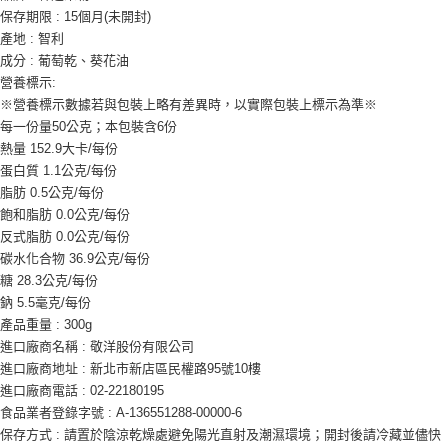
保存期限 : 15個月(未開封)
產地 : 智利
成分 : 葡萄乾、葵花油
營養標示:
※營養標示數據若與包裝上略有差異時，以實際包裝上標示為準※
每一份量50公克；本包裝含6份
熱量 152.9大卡/每份
蛋白質 1.1公克/每份
脂肪 0.5公克/每份
飽和脂肪 0.0公克/每份
反式脂肪 0.0公克/每份
碳水化合物 36.9公克/每份
糖 28.3公克/每份
鈉 5.5毫克/每份
產品重量 : 300g
進口廠商名稱 : 敬洋股份有限公司
進口廠商地址 : 新北市新店區民權路95號10樓
進口廠商電話 : 02-22180195
食品業者登錄字號 : A-136551288-00000-6
保存方式 : 請置於陰涼乾燥處避免陽光直射及潮濕環境；開封後請冷藏並儘快