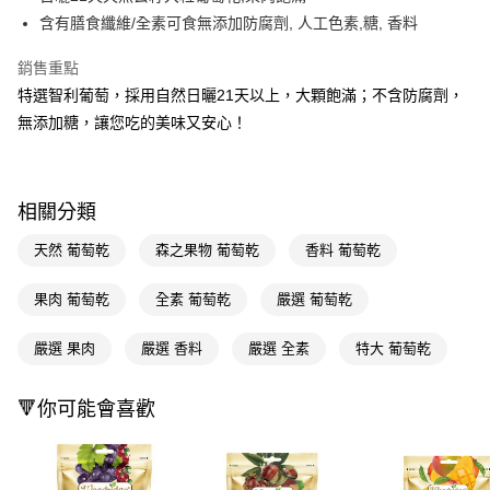
含有膳食纖維/全素可食無添加防腐劑, 人工色素,糖, 香料
Apple Pay
銷售重點
街口支付
特選智利葡萄，採用自然日曬21天以上，大顆飽滿；不含防腐劑，
悠遊付
無添加糖，讓您吃的美味又安心！
Google Pay
AFTEE先享後付
相關分類
相關說明
【關於「AFTEE先享後付」】
天然 葡萄乾
森之果物 葡萄乾
香料 葡萄乾
即享券
AFTEE先享後付是「在收到商品之後才付款」的支付方式。 讓您購物簡單
便利好安心！
果肉 葡萄乾
全素 葡萄乾
嚴選 葡萄乾
１．簡單：不需註冊會員、不需綁卡、不需儲值。
運送方式
２．便利：只要手機號碼，簡訊認證，即可結帳。
３．安心：先確認商品／服務後，再付款。
嚴選 果肉
嚴選 香料
嚴選 全素
特大 葡萄乾
全家取貨付款
每筆NT$65，滿NT$390(含以上)免運費
【「AFTEE先享後付」結帳流程】
１．於結帳方式選擇「AFTEE先享後付」後，將跳轉至「AFTEE先享後付」
🔻你可能會喜歡
付款後全家取貨
結帳頁面，進行簡訊認證並確認金額後，即可完成結帳。
２．訂單成立數日內，您將收到繳費通知簡訊。
每筆NT$65，滿NT$390(含以上)免運費
３．收到繳費通知簡訊後14天內，點擊此簡訊中的連結，可透過四大超商／
ATM／網路銀行／等多元方式進行付款，方視為交易完成。