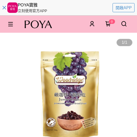
POYA寶雅
開啟APP
立刻使用官方APP
0
1
/
1