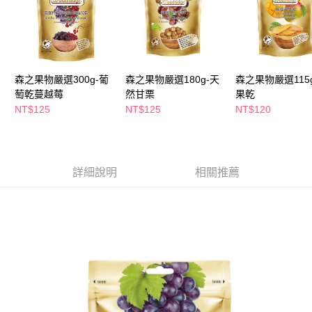
萊爾富取貨付款
※ 請注意：結帳手續完成當下不需立刻繳費，但若您需要取消訂單，請聯絡
每筆NT$65，滿NT$490(含以上)免運費
購買商品的店家。未經商家同意取消之訂單仍視為有效，需透過AFTEE先享
後付繳納相關費用。
付款後萊爾富取貨
※ 交易是否成功請以「AFTEE先享後付 」之結帳頁面顯示為準，若有關於
是否繳費成功／繳費後需取消欲退款等相關疑問，請聯繫「AFTEE先享後付
每筆NT$65，滿NT$490(含以上)免運費
客戶支援中心」
https://netprotections.freshdesk.com/support/home
森之果物嚴選300g-葡
森之果物嚴選180g-天
森之果物嚴選115
7-11取貨付款
萄乾蔓越莓
然甘栗
果乾
【注意事項】
１．透過由恩沛科技股份有限公司提供之「AFTEE先享後付」服務完成之交
每筆NT$65，滿NT$490(含以上)免運費
NT$125
NT$125
NT$120
易，需依本服務之必要範圍內提供個人資料，並將交易相關給付款項請求債
權轉讓予恩沛科技股份有限公司。
付款後7-11取貨
２．關於個人資料處理事宜，請瀏覽以下網址：
每筆NT$65，滿NT$490(含以上)免運費
https://aftee.tw/terms/#terms3
３．未成年的使用者請事先徵得法定代理人或監護人之同意方可使用
詳細說明
相關推薦
宅配(本島)
「AFTEE先享後付」，若未經同意申辦者引起之損失，本公司不負相關責
任。
每筆NT$100，滿NT$790(含以上)免運費
４．使用「AFTEE先享後付」時，將依據個別帳號之用戶狀況，依本公司即
時審查核予不同之上限額度；若仍有額度不足之情形，本公司將視審查結果
付款後寶雅門市自取(由倉庫統一出貨)
請求用戶進行身份認證。
每筆NT$80，滿NT$290(含以上)免運費
５．嚴禁一人註冊多個帳號或使用他人資訊註冊。若發現惡意使用之情形，
恩沛科技股份有限公司將有權停止該用戶之使用額度並採取法律行動。