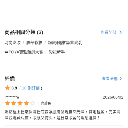
商品相關分類 (3)
查看全部
時尚彩妝
臉部彩妝
粉底/隔離霜/飾底乳
👑POYA寶雅熱銷大賞
彩妝新手
評價
查看全部
3.9
(
10
則評價
)
i********e
2026/06/02
|
亮膚色
媚點極上粉嫩保濕粉底霜讓肌膚呈現自然光澤，質地輕盈，完美潤
澤並隱藏瑕疵，妝感又持久，是日常妝容的理想選擇！