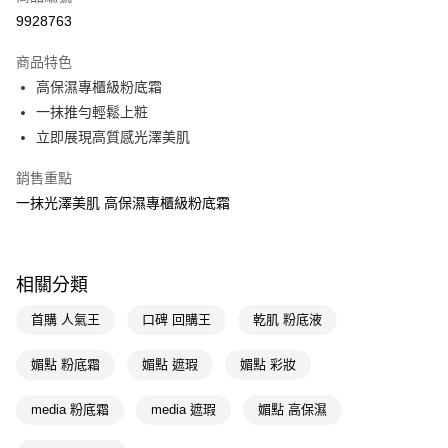
信用卡一次付款
9928763
超商取貨付款
商品特色
LINE Pay
高保濕專櫃級粉底霜
一抹推勻輕鬆上粧
Apple Pay
立即展現高質感光澤美肌
街口支付
銷售重點
悠遊付
一抹光澤美肌 高保濕專櫃級粉底霜
Google Pay
AFTEE先享後付
相關分類
相關說明
【關於「AFTEE先享後付」】
首購 人氣王
口碑 回購王
乾肌 粉底液
即享券
AFTEE先享後付是「在收到商品之後才付款」的支付方式。 讓您購物簡單
便利好安心！
媚點 粉底霜
媚點 遮瑕
媚點 彩妝
１．簡單：不需註冊會員、不需綁卡、不需儲值。
運送方式
２．便利：只要手機號碼，簡訊認證，即可結帳。
３．安心：先確認商品／服務後，再付款。
media 粉底霜
media 遮瑕
媚點 高保濕
全家取貨付款
每筆NT$65，滿NT$390(含以上)免運費
【「AFTEE先享後付」結帳流程】