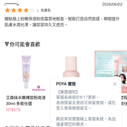
i********e
2026/06/02
|
亮膚色
媚點極上粉嫩保濕粉底霜質地輕盈，輕鬆打造自然妝感，瞬間提升
肌膚水潤光澤，讓妝容持久又透亮。
🔻你可能會喜歡
POYA 寶雅
【重要通知】
客服系統將於8/17更新，
艾森絲水嫩裸妝粉底液
2aN柔光持妝迷你粉底
SOFINA 水光遮
為保障留言資訊可保留查詢，請先
30ml-多款任選
液15ml-多款任選
粉底液25g-多款
登入會員帳號留言。
NT$179
NT$357
NT$400
NT$420
NT$470
歡迎來到寶雅線上客服系統。為加
速處理您的需求，