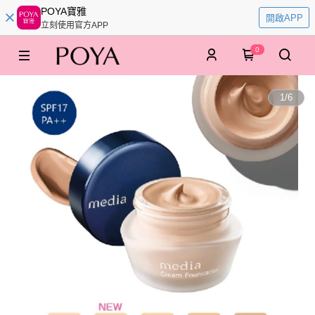
POYA寶雅
開啟APP
立刻使用官方APP
0
1
/
6