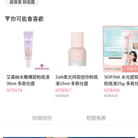
高保濕 粉底霜
１．於結帳方式選擇「AFTEE先享後付」後，將跳轉至「AFTEE先享後付」
付款後全家取貨
結帳頁面，進行簡訊認證並確認金額後，即可完成結帳。
２．訂單成立數日內，您將收到繳費通知簡訊。
每筆NT$65，滿NT$390(含以上)免運費
🔻你可能會喜歡
３．收到繳費通知簡訊後14天內，點擊此簡訊中的連結，可透過四大超商／
ATM／網路銀行／等多元方式進行付款，方視為交易完成。
萊爾富取貨付款
※ 請注意：結帳手續完成當下不需立刻繳費，但若您需要取消訂單，請聯絡
每筆NT$65，滿NT$490(含以上)免運費
購買商品的店家。未經商家同意取消之訂單仍視為有效，需透過AFTEE先享
後付繳納相關費用。
付款後萊爾富取貨
※ 交易是否成功請以「AFTEE先享後付 」之結帳頁面顯示為準，若有關於
是否繳費成功／繳費後需取消欲退款等相關疑問，請聯繫「AFTEE先享後付
每筆NT$65，滿NT$490(含以上)免運費
客戶支援中心」
https://netprotections.freshdesk.com/support/home
7-11取貨付款
【注意事項】
１．透過由恩沛科技股份有限公司提供之「AFTEE先享後付」服務完成之交
每筆NT$65，滿NT$490(含以上)免運費
艾森絲水嫩裸妝粉底液
2aN柔光持妝迷你粉底
SOFINA 水光遮
易，需依本服務之必要範圍內提供個人資料，並將交易相關給付款項請求債
30ml-多款任選
液15ml-多款任選
粉底液25g-多款
權轉讓予恩沛科技股份有限公司。
付款後7-11取貨
NT$179
NT$357
NT$400
２．關於個人資料處理事宜，請瀏覽以下網址：
每筆NT$65，滿NT$490(含以上)免運費
NT$420
NT$470
https://aftee.tw/terms/#terms3
３．未成年的使用者請事先徵得法定代理人或監護人之同意方可使用
宅配(本島)
「AFTEE先享後付」，若未經同意申辦者引起之損失，本公司不負相關責
任。
每筆NT$100，滿NT$790(含以上)免運費
詳細說明
相關推薦
４．使用「AFTEE先享後付」時，將依據個別帳號之用戶狀況，依本公司即
時審查核予不同之上限額度；若仍有額度不足之情形，本公司將視審查結果
付款後寶雅門市自取(由倉庫統一出貨)
請求用戶進行身份認證。
每筆NT$80，滿NT$290(含以上)免運費
５．嚴禁一人註冊多個帳號或使用他人資訊註冊。若發現惡意使用之情形，