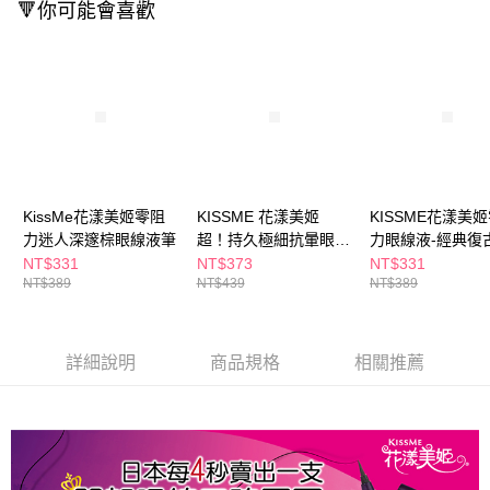
ATM／網路銀行／等多元方式進行付款，方視為交易完成。
🔻你可能會喜歡
萊爾富取貨付款
※ 請注意：結帳手續完成當下不需立刻繳費，但若您需要取消訂單，請聯絡
每筆NT$65，滿NT$490(含以上)免運費
購買商品的店家。未經商家同意取消之訂單仍視為有效，需透過AFTEE先享
後付繳納相關費用。
付款後萊爾富取貨
※ 交易是否成功請以「AFTEE先享後付 」之結帳頁面顯示為準，若有關於
是否繳費成功／繳費後需取消欲退款等相關疑問，請聯繫「AFTEE先享後付
每筆NT$65，滿NT$490(含以上)免運費
客戶支援中心」
https://netprotections.freshdesk.com/support/home
7-11取貨付款
【注意事項】
１．透過由恩沛科技股份有限公司提供之「AFTEE先享後付」服務完成之交
每筆NT$65，滿NT$490(含以上)免運費
易，需依本服務之必要範圍內提供個人資料，並將交易相關給付款項請求債
KissMe花漾美姬零阻
KISSME 花漾美姬
KISSME花漾美
權轉讓予恩沛科技股份有限公司。
付款後7-11取貨
力迷人深邃棕眼線液筆
超！持久極細抗暈眼線
力眼線液-經典復
２．關於個人資料處理事宜，請瀏覽以下網址：
每筆NT$65，滿NT$490(含以上)免運費
液筆-多款任選
https://aftee.tw/terms/#terms3
NT$331
NT$373
NT$331
３．未成年的使用者請事先徵得法定代理人或監護人之同意方可使用
NT$389
NT$439
NT$389
宅配(本島)
「AFTEE先享後付」，若未經同意申辦者引起之損失，本公司不負相關責
任。
每筆NT$100，滿NT$790(含以上)免運費
４．使用「AFTEE先享後付」時，將依據個別帳號之用戶狀況，依本公司即
時審查核予不同之上限額度；若仍有額度不足之情形，本公司將視審查結果
詳細說明
商品規格
相關推薦
付款後寶雅門市自取(由倉庫統一出貨)
請求用戶進行身份認證。
每筆NT$80，滿NT$290(含以上)免運費
５．嚴禁一人註冊多個帳號或使用他人資訊註冊。若發現惡意使用之情形，
恩沛科技股份有限公司將有權停止該用戶之使用額度並採取法律行動。