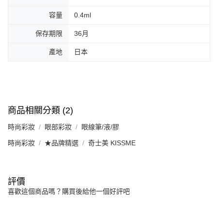
容量
0.4ml
保存期限
36月
產地
日本
商品相關分類 (2)
時尚彩妝
眼部彩妝
眼線筆/液/膠
時尚彩妝
★品牌精選
奇士美 KISSME
評價
喜歡這個商品嗎？購買後給他一個好評吧