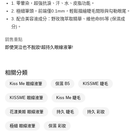
LINE Pay
1. 零暈染，超強抗淚、汗、水、皮脂功能。
2. 極細筆頭，前端僅0.1mm，輕鬆描繪睫毛間隙與勾勒眼尾。
Apple Pay
3. 配合美容液成分：野玫瑰萃取精華、維他命B5等 (保濕成
街口支付
分)。
悠遊付
銷售重點
即使哭泣也不脫妝!超持久眼線液筆!
Google Pay
AFTEE先享後付
相關說明
相關分類
【關於「AFTEE先享後付」】
即享券
AFTEE先享後付是「在收到商品之後才付款」的支付方式。 讓您購物簡單
Kiss Me 眼線液筆
保濕 B5
KISSME 睫毛
便利好安心！
１．簡單：不需註冊會員、不需綁卡、不需儲值。
運送方式
２．便利：只要手機號碼，簡訊認證，即可結帳。
KISSME 眼線液筆
Kiss Me 睫毛
３．安心：先確認商品／服務後，再付款。
全家取貨付款
花漾美姬 眼線液筆
持久 睫毛
持久 彩妝
每筆NT$65，滿NT$390(含以上)免運費
【「AFTEE先享後付」結帳流程】
１．於結帳方式選擇「AFTEE先享後付」後，將跳轉至「AFTEE先享後付」
付款後全家取貨
結帳頁面，進行簡訊認證並確認金額後，即可完成結帳。
極細 眼線液筆
保濕 彩妝
２．訂單成立數日內，您將收到繳費通知簡訊。
每筆NT$65，滿NT$390(含以上)免運費
３．收到繳費通知簡訊後14天內，點擊此簡訊中的連結，可透過四大超商／