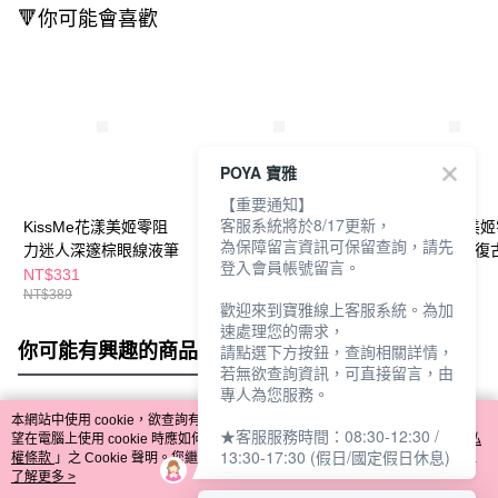
🔻你可能會喜歡
POYA 寶雅
【重要通知】
客服系統將於8/17更新，
KissMe花漾美姬零阻
KISSME 花漾美姬
KISSME花漾美
為保障留言資訊可保留查詢，請先
力迷人深邃棕眼線液筆
超！持久極細抗暈眼線
力眼線液-經典復
登入會員帳號留言。
液筆-多款任選
NT$331
NT$373
NT$331
NT$389
NT$439
NT$389
歡迎來到寶雅線上客服系統。為加
速處理您的需求，
你可能有興趣的商品
全站排行
請點選下方按鈕，查詢相關詳情，
若無欲查詢資訊，可直接留言，由
專人為您服務。
本網站中使用 cookie，欲查詢有關本網站使用 cookie 方式之詳情，及若您不希
★客服服務時間：08:30-12:30 /
熱門標籤
望在電腦上使用 cookie 時應如何變更電腦的 cookie 設定，請參閱本網站「
隱私
13:30-17:30 (假日/國定假日休息)
權條款
」之 Cookie 聲明。您繼續使用本網站即表示您同意本公司得按本網站使
用條款之 Cookie 聲明使用 cookie。
了解更多 >