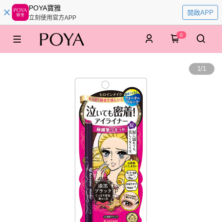
POYA寶雅
開啟APP
立刻使用官方APP
0
1
/
1