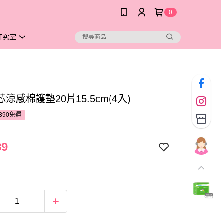
0
研究室
涼感棉護墊20片15.5cm(4入)
390免運
89