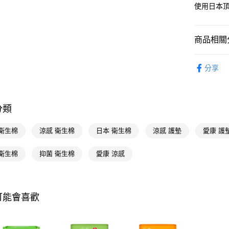
使用日本
相關說明
【關於「A
即享券
AFTEE
商品相關分
便利好安
１．簡單
２．便利
紙棉用品
運送方式
３．安心
分享
紙棉用品
全家取貨
【「AFT
每筆NT$6
１．於結帳
付」結帳
分類
付款後全
２．訂單
３．收到繳
每筆NT$6
 衛生棉
涼感 衛生棉
日本 衛生棉
涼感 護墊
愛康 護
／ATM／
※ 請注意
萊爾富取
絡購買商品
 衛生棉
抑菌 衛生棉
愛康 涼感
先享後付
每筆NT$6
※ 交易是
是否繳費成
付款後萊
付客戶支
每筆NT$6
可能會喜歡
【注意事
7-11取貨
１．透過由
交易，需
每筆NT$6