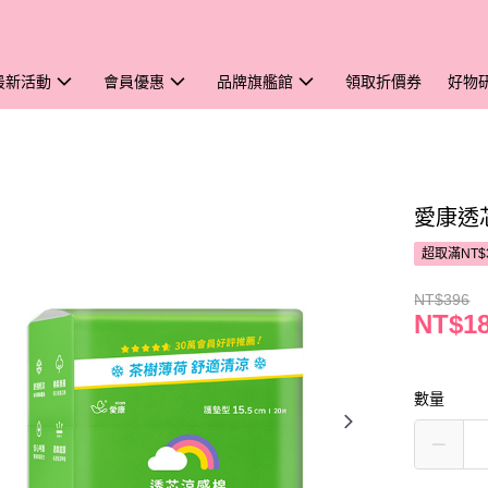
最新活動
會員優惠
品牌旗艦館
領取折價券
好物
愛康透芯
超取滿NT$
NT$396
NT$1
數量