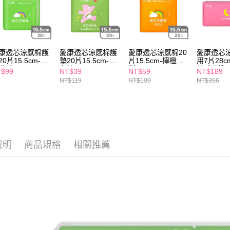
求債權轉
２．關於
付款後7-1
https://aft
每筆NT$6
３．未成
「AFTE
宅配(本島)
任。
康透芯涼感棉護
愛康透芯涼感棉護
愛康透芯涼感棉20
愛康透芯
４．使用「
20片15.5cm-款
墊20片15.5cm-聯
片15.5cm-檸橙派
用7片28cm
每筆NT$1
隨機
名款
對
款式隨機
即時審查
T$99
NT$39
NT$59
NT$189
結果請求
NT$119
NT$109
NT$396
付款後寶雅
５．嚴禁
每筆NT$8
形，恩沛
動。
說明
商品規格
相關推薦