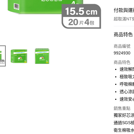
付款與運
超取滿NT$
付款方式
商品特色
POYA支付
商品編號
9924930
信用卡一
商品特色
超商取貨
速效解
極致吸
LINE Pay
呼吸棉
Apple Pay
透心涼
速效安心
街口支付
銷售重點
悠遊付
獨家好芯涼
Google Pa
通過SGS
衛生棉吸水
AFTEE先