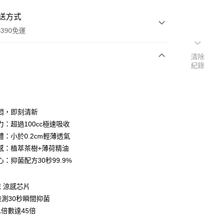
送方式
390免運
清除
紀錄
次付款
付款
悶，即刻清新
力：超過100cc極速吸收
體：小於0.2cm輕薄透氣
感：植萃茶樹+薄荷精油
：抑菌配方30秒99.9%
 涼感芯片
y
檢測30秒瞬間抑菌
倍數達45倍
享後付