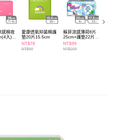
讓予恩沛科技股份有限公司。
個人資料處理事宜，請瀏覽以下網址：
1取貨
ee.tw/terms/#terms3
5，滿NT$490(含以上)免運費
年的使用者請事先徵得法定代理人或監護人之同意方可使用
E先享後付」，若未經同意申辦者引起之損失，本公司不負相關責
涼感棉夜
愛康透氧抑菌棉護
蘇菲涼感薄荷8片
舒芯超薄抑菌涼感
AFTEE先享後付」時，將依據個別帳號之用戶狀況，依本公司
(4入)-
墊20片15.5cm
25cm+護墊22片
護墊20片15.5cm
00，滿NT$790(含以上)免運費
17.5cm
核予不同之上限額度；若仍有額度不足之情形，本公司將視審查
NT$78
NT$99
NT$99
用戶進行身份認證。
NT$99
NT$209
門市自取(由倉庫統一出貨)
一人註冊多個帳號或使用他人資訊註冊。若發現惡意使用之情
0，滿NT$290(含以上)免運費
科技股份有限公司將有權停止該用戶之使用額度並採取法律行