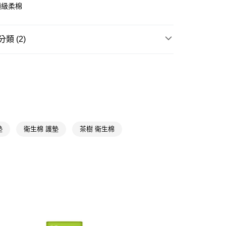
頂級柔棉
FTEE先享後付」】
先享後付是「在收到商品之後才付款」的支付方式。 讓您購物簡單
類 (2)
心！
：不需註冊會員、不需綁卡、不需儲值。
：只要手機號碼，簡訊認證，即可結帳。
衛生棉
護墊
：先確認商品／服務後，再付款。
★品牌精選
愛康 Icon
付款
EE先享後付」結帳流程】
5，滿NT$390(含以上)免運費
方式選擇「AFTEE先享後付」後，將跳轉至「AFTEE先享後
頁面，進行簡訊認證並確認金額後，即可完成結帳。
家取貨
成立數日內，您將收到繳費通知簡訊。
費通知簡訊後14天內，點擊此簡訊中的連結，可透過四大超商
5，滿NT$390(含以上)免運費
墊
衛生棉 護墊
茶樹 衛生棉
網路銀行／等多元方式進行付款，方視為交易完成。
：結帳手續完成當下不需立刻繳費，但若您需要取消訂單，請聯
貨付款
的店家。未經商家同意取消之訂單仍視為有效，需透過AFTEE
繳納相關費用。
5，滿NT$490(含以上)免運費
否成功請以「AFTEE先享後付 」之結帳頁面顯示為準，若有關於
功／繳費後需取消欲退款等相關疑問，請聯繫「AFTEE先享後
爾富取貨
援中心」
https://netprotections.freshdesk.com/support/home
5，滿NT$490(含以上)免運費
項】
付款
恩沛科技股份有限公司提供之「AFTEE先享後付」服務完成之
依本服務之必要範圍內提供個人資料，並將交易相關給付款項請
5，滿NT$490(含以上)免運費