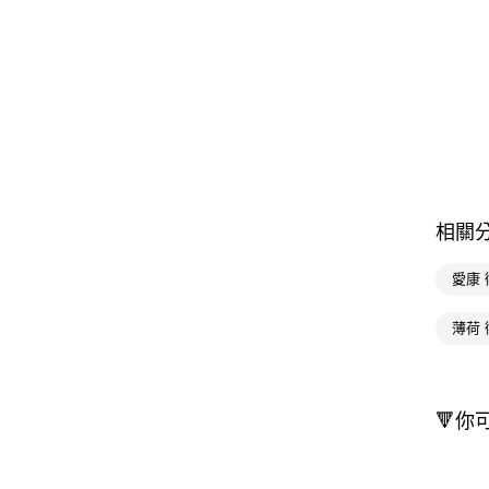
相關
愛康
薄荷
🔻你