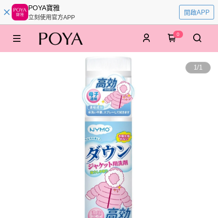
POYA寶雅
開啟APP
立刻使用官方APP
0
1
/
1