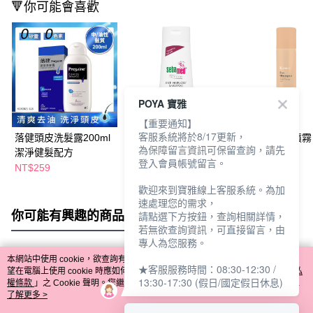
🔻你可能會喜歡
POYA 寶雅
【重要通知】
客服系統將於8/17更新，
落健頭皮洗髮露200ml
施巴安絲洗髮乳200ml
kesho乾洗髮噴霧
為保障留言資訊可保留查詢，請先
潔淨健髮配方
200ml柑橘
登入會員帳號留言。
NT$259
NT$337
NT$169
NT$450
NT$240
歡迎來到寶雅線上客服系統。為加
速處理您的需求，
你可能有興趣的商品
全站排行
請點選下方按鈕，查詢相關詳情，
若無欲查詢資訊，可直接留言，由
專人為您服務。
本網站中使用 cookie，欲查詢有關本網站使用 cookie 方式之詳情，及若您不希
★客服服務時間：08:30-12:30 /
熱門標籤
望在電腦上使用 cookie 時應如何變更電腦的 cookie 設定，請參閱本網站「
隱私
13:30-17:30 (假日/國定假日休息)
權條款
」之 Cookie 聲明。您繼續使用本網站即表示您同意本公司得按本網站使
用條款之 Cookie 聲明使用 cookie。
了解更多 >