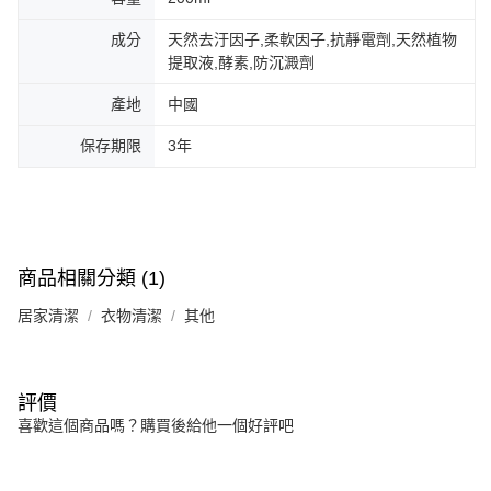
成分
天然去汙因子,柔軟因子,抗靜電劑,天然植物
提取液,酵素,防沉澱劑
產地
中國
保存期限
3年
商品相關分類 (1)
居家清潔
衣物清潔
其他
評價
喜歡這個商品嗎？購買後給他一個好評吧