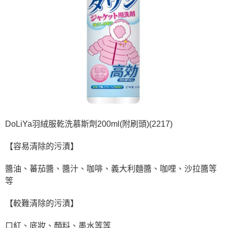
DoLiYa羽絨服乾洗慕斯劑200ml(附刷頭)(2217)
【容易清除的污漬】
醬油、蕃茄醬、醬汁、咖啡、義大利麵醬、咖哩、沙拉醬等
等
【較難清除的污漬】
口紅、底妝、顏料、墨水等等