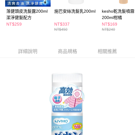
ATM／網路銀行／等多元方式進行付款，方視為交易完成。
萊爾富取貨付款
※ 請注意：結帳手續完成當下不需立刻繳費，但若您需要取消訂單，請聯絡
落健頭皮洗髮露200ml
施巴安絲洗髮乳200ml
kesho乾洗髮噴霧
每筆NT$65，滿NT$490(含以上)免運費
購買商品的店家。未經商家同意取消之訂單仍視為有效，需透過AFTEE先享
潔淨健髮配方
200ml柑橘
後付繳納相關費用。
付款後萊爾富取貨
※ 交易是否成功請以「AFTEE先享後付 」之結帳頁面顯示為準，若有關於
NT$259
NT$337
NT$169
是否繳費成功／繳費後需取消欲退款等相關疑問，請聯繫「AFTEE先享後付
NT$450
NT$240
每筆NT$65，滿NT$490(含以上)免運費
客戶支援中心」
https://netprotections.freshdesk.com/support/home
7-11取貨付款
【注意事項】
１．透過由恩沛科技股份有限公司提供之「AFTEE先享後付」服務完成之交
每筆NT$65，滿NT$490(含以上)免運費
詳細說明
商品規格
相關推薦
易，需依本服務之必要範圍內提供個人資料，並將交易相關給付款項請求債
權轉讓予恩沛科技股份有限公司。
付款後7-11取貨
２．關於個人資料處理事宜，請瀏覽以下網址：
每筆NT$65，滿NT$490(含以上)免運費
https://aftee.tw/terms/#terms3
３．未成年的使用者請事先徵得法定代理人或監護人之同意方可使用
宅配(本島)
「AFTEE先享後付」，若未經同意申辦者引起之損失，本公司不負相關責
任。
每筆NT$100，滿NT$790(含以上)免運費
４．使用「AFTEE先享後付」時，將依據個別帳號之用戶狀況，依本公司即
時審查核予不同之上限額度；若仍有額度不足之情形，本公司將視審查結果
付款後寶雅門市自取(由倉庫統一出貨)
請求用戶進行身份認證。
每筆NT$80，滿NT$290(含以上)免運費
５．嚴禁一人註冊多個帳號或使用他人資訊註冊。若發現惡意使用之情形，
恩沛科技股份有限公司將有權停止該用戶之使用額度並採取法律行動。