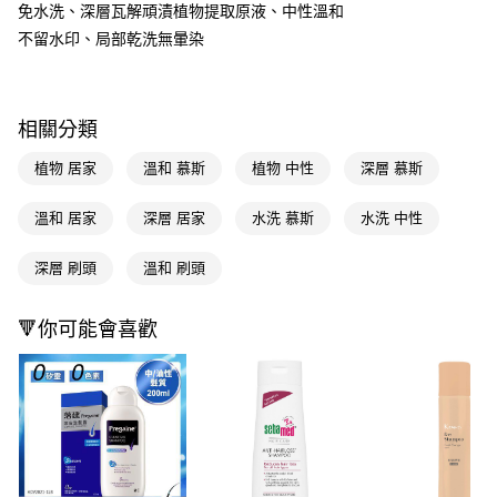
LINE Pay
免水洗、深層瓦解頑漬植物提取原液、中性溫和
不留水印、局部乾洗無暈染
Apple Pay
街口支付
相關分類
悠遊付
植物 居家
溫和 慕斯
植物 中性
深層 慕斯
Google Pay
AFTEE先享後付
溫和 居家
深層 居家
水洗 慕斯
水洗 中性
相關說明
【關於「AFTEE先享後付」】
深層 刷頭
溫和 刷頭
即享券
AFTEE先享後付是「在收到商品之後才付款」的支付方式。 讓您購物簡單
便利好安心！
１．簡單：不需註冊會員、不需綁卡、不需儲值。
🔻你可能會喜歡
運送方式
２．便利：只要手機號碼，簡訊認證，即可結帳。
３．安心：先確認商品／服務後，再付款。
全家取貨付款
每筆NT$65，滿NT$390(含以上)免運費
【「AFTEE先享後付」結帳流程】
１．於結帳方式選擇「AFTEE先享後付」後，將跳轉至「AFTEE先享後付」
付款後全家取貨
結帳頁面，進行簡訊認證並確認金額後，即可完成結帳。
２．訂單成立數日內，您將收到繳費通知簡訊。
每筆NT$65，滿NT$390(含以上)免運費
３．收到繳費通知簡訊後14天內，點擊此簡訊中的連結，可透過四大超商／