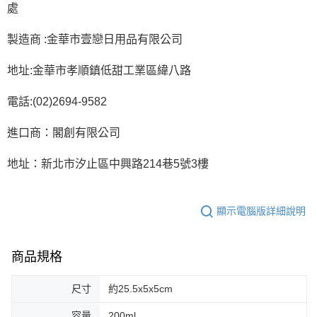
處
製造商 :金華市壹戀日用品有限公司
地址:金華市孝順鎮低甜工業區緯八路
電話:(02)2694-9582
進口商：閣創有限公司
地址：新北市汐止區中興路214巷5號3樓
顯示電腦版詳細說明
商品規格
尺寸
約25.5x5x5cm
容量
200ml