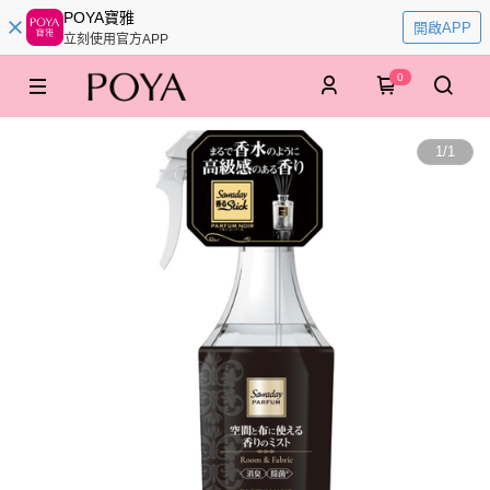
POYA寶雅
開啟APP
立刻使用官方APP
0
1
/
1