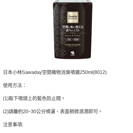
日本小林Sawaday空間織物消臭噴霧250ml(8012)
使用方法：
(1)取下噴頭上的藍色防止閥。
(2)請離約20~30公分噴灑、表面稍微濕潤即可。
注意事項: