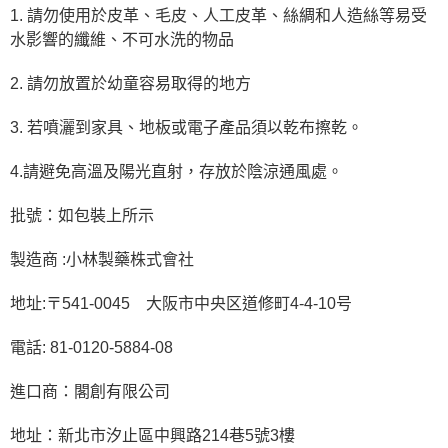
1. 請勿使用於皮革、毛皮、人工皮革、絲綢和人造絲等易受
水影響的纖維、不可水洗的物品
2. 請勿放置於幼童容易取得的地方
3. 若噴灑到家具、地板或電子產品須以乾布擦乾。
4.請避免高溫及陽光直射，存放於陰涼通風處。
批號：如包裝上所示
製造商 :小林製藥株式會社
地址:〒541-0045 大阪市中央区道修町4-4-10号
電話: 81-0120-5884-08
進口商：閣創有限公司
地址：新北市汐止區中興路214巷5號3樓