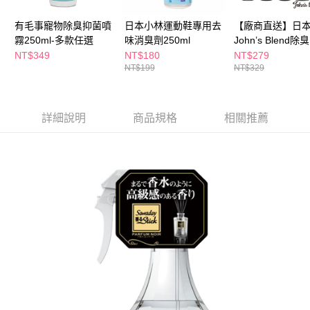
ATM／網路銀行／等多元方式進行付款，方視為交易完成。
萊爾富取貨付款
※ 請注意：結帳手續完成當下不需立刻繳費，但若您需要取消訂單，請聯絡
有毛事寵物除臭抑菌噴
日本小林運動鞋專用去
【廠商直送】日
每筆NT$65，滿NT$490(含以上)免運費
購買商品的店家。未經商家同意取消之訂單仍視為有效，需透過AFTEE先享
霧250ml-多款任選
味消臭劑250ml
John’s Blend
後付繳納相關費用。
付款後萊爾富取貨
※ 交易是否成功請以「AFTEE先享後付 」之結帳頁面顯示為準，若有關於
280ml-多款任選
NT$349
NT$180
NT$279
是否繳費成功／繳費後需取消欲退款等相關疑問，請聯繫「AFTEE先享後付
NT$199
NT$329
每筆NT$65，滿NT$490(含以上)免運費
客戶支援中心」
https://netprotections.freshdesk.com/support/home
7-11取貨付款
【注意事項】
１．透過由恩沛科技股份有限公司提供之「AFTEE先享後付」服務完成之交
每筆NT$65，滿NT$490(含以上)免運費
詳細說明
商品規格
相關推薦
易，需依本服務之必要範圍內提供個人資料，並將交易相關給付款項請求債
權轉讓予恩沛科技股份有限公司。
付款後7-11取貨
２．關於個人資料處理事宜，請瀏覽以下網址：
每筆NT$65，滿NT$490(含以上)免運費
https://aftee.tw/terms/#terms3
３．未成年的使用者請事先徵得法定代理人或監護人之同意方可使用
宅配(本島)
「AFTEE先享後付」，若未經同意申辦者引起之損失，本公司不負相關責
任。
每筆NT$100，滿NT$790(含以上)免運費
４．使用「AFTEE先享後付」時，將依據個別帳號之用戶狀況，依本公司即
時審查核予不同之上限額度；若仍有額度不足之情形，本公司將視審查結果
付款後寶雅門市自取(由倉庫統一出貨)
請求用戶進行身份認證。
每筆NT$80，滿NT$290(含以上)免運費
５．嚴禁一人註冊多個帳號或使用他人資訊註冊。若發現惡意使用之情形，
恩沛科技股份有限公司將有權停止該用戶之使用額度並採取法律行動。