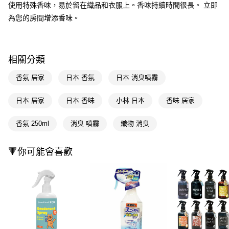
LINE Pay
使用特殊香味，易於留在織品和衣服上。香味持續時間很長。 立即
為您的房間增添香味。
Apple Pay
街口支付
相關分類
悠遊付
香氛 居家
日本 香氛
日本 消臭噴霧
Google Pay
AFTEE先享後付
日本 居家
日本 香味
小林 日本
香味 居家
相關說明
【關於「AFTEE先享後付」】
香氛 250ml
消臭 噴霧
織物 消臭
即享券
AFTEE先享後付是「在收到商品之後才付款」的支付方式。 讓您購物簡單
便利好安心！
１．簡單：不需註冊會員、不需綁卡、不需儲值。
🔻你可能會喜歡
運送方式
２．便利：只要手機號碼，簡訊認證，即可結帳。
３．安心：先確認商品／服務後，再付款。
全家取貨付款
每筆NT$65，滿NT$390(含以上)免運費
【「AFTEE先享後付」結帳流程】
１．於結帳方式選擇「AFTEE先享後付」後，將跳轉至「AFTEE先享後付」
付款後全家取貨
結帳頁面，進行簡訊認證並確認金額後，即可完成結帳。
２．訂單成立數日內，您將收到繳費通知簡訊。
每筆NT$65，滿NT$390(含以上)免運費
３．收到繳費通知簡訊後14天內，點擊此簡訊中的連結，可透過四大超商／