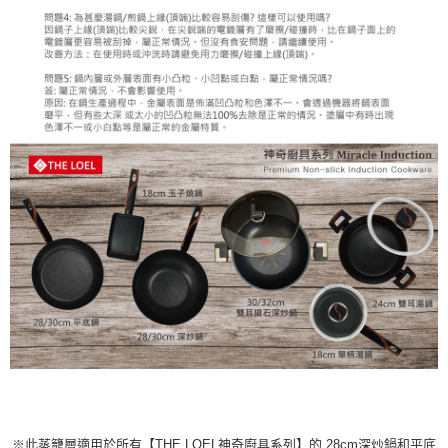
※此蒸籠層適用於所有【THE LOEL神奇廚具系列】的 28cm深炒鍋和平底