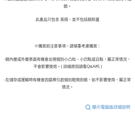
鍋。
此產品只包含 蒸隔，並不包括鍋和蓋
※購買前注意事項，請慎重考慮購買：
-鍋內層或外層表面有機會出現個別小凸粒、小凹點或白點，屬正常情況，
不會影響使用。( 詳細原因請看Q&A#5 )
-在儲存或運輸時有機會因磨擦引起個別輕微刮痕，如不影響使用，屬正常
情況。
顯示電腦版詳細說明