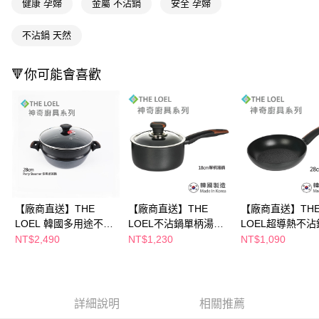
健康 孕婦
金屬 不沾鍋
安全 孕婦
後付繳納相關費用。
※ 交易是否成功請以「AFTEE先享後付 」之結帳頁面顯示為準，若有關於
是否繳費成功／繳費後需取消欲退款等相關疑問，請聯繫「AFTEE先享後付
不沾鍋 天然
客戶支援中心」
https://netprotections.freshdesk.com/support/home
【注意事項】
🔻你可能會喜歡
１．透過由恩沛科技股份有限公司提供之「AFTEE先享後付」服務完成之交
易，需依本服務之必要範圍內提供個人資料，並將交易相關給付款項請求債
權轉讓予恩沛科技股份有限公司。
２．關於個人資料處理事宜，請瀏覽以下網址：
https://aftee.tw/terms/#terms3
３．未成年的使用者請事先徵得法定代理人或監護人之同意方可使用
「AFTEE先享後付」，若未經同意申辦者引起之損失，本公司不負相關責
任。
４．使用「AFTEE先享後付」時，將依據個別帳號之用戶狀況，依本公司即
時審查核予不同之上限額度；若仍有額度不足之情形，本公司將視審查結果
【廠商直送】THE
【廠商直送】THE
【廠商直送】TH
請求用戶進行身份認證。
LOEL 韓國多用途不沾
LOEL不沾鍋單柄湯鍋
LOEL超導熱不沾
５．嚴禁一人註冊多個帳號或使用他人資訊註冊。若發現惡意使用之情形，
恩沛科技股份有限公司將有權停止該用戶之使用額度並採取法律行動。
蒸鍋套裝28cm
含蓋18cm
底鍋28cm
NT$2,490
NT$1,230
NT$1,090
詳細說明
相關推薦