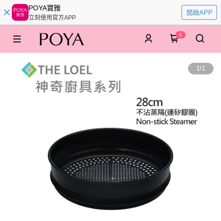
POYA寶雅
開啟APP
立刻使用官方APP
0
1
/
1