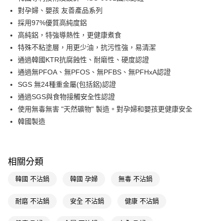
對孕婦、嬰孩 友善產品系列
街口支付
採用97%優質高純度鋁
悠遊付
高純鋁，特強導熱性，更健康煮食
特殊不粘塗層，用更少油，抗污性強，易清潔
Google Pay
通過韓國KTR抗腐蝕性、耐磨性、硬度認證
AFTEE先享後付
通過無PFOA、無PFOS、無PFBS、無PFHxA認證
相關說明
SGS 無24種重金屬(包括鋁)認證
【關於「AFTEE先享後付」】
通過SGS與食物接觸安全性認證
AFTEE先享後付是「在收到商品之後才付款」的支付方式。 讓您購物簡單
運送方式
使用無毒無害 "天然礦物" 製造。對孕婦和嬰孩更健康安全
便利好安心！
１．簡單：不需註冊會員、不需綁卡、不需儲值。
宅配(廠商直送🚚)
韓國製造
２．便利：只要手機號碼，簡訊認證，即可結帳。
每筆NT$100，滿NT$590(含以上)免運費
３．安心：先確認商品／服務後，再付款。
宅配(離島廠商直送🚚)
【「AFTEE先享後付」結帳流程】
相關分類
１．於結帳方式選擇「AFTEE先享後付」後，將跳轉至「AFTEE先享後付」
每筆NT$300
結帳頁面，進行簡訊認證並確認金額後，即可完成結帳。
韓國 不沾鍋
韓國 孕婦
無毒 不沾鍋
２．訂單成立數日內，您將收到繳費通知簡訊。
３．收到繳費通知簡訊後14天內，點擊此簡訊中的連結，可透過四大超商／
ATM／網路銀行／等多元方式進行付款，方視為交易完成。
耐磨 不沾鍋
安全 不沾鍋
健康 不沾鍋
※ 請注意：結帳手續完成當下不需立刻繳費，但若您需要取消訂單，請聯絡
購買商品的店家。未經商家同意取消之訂單仍視為有效，需透過AFTEE先享