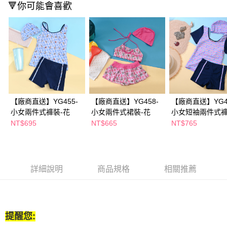
🔻你可能會喜歡
ATM／網路銀行／等多元方式進行付款，方視為交易完成。
※ 請注意：結帳手續完成當下不需立刻繳費，但若您需要取消訂單，請聯絡
購買商品的店家。未經商家同意取消之訂單仍視為有效，需透過AFTEE先享
後付繳納相關費用。
※ 交易是否成功請以「AFTEE先享後付 」之結帳頁面顯示為準，若有關於
是否繳費成功／繳費後需取消欲退款等相關疑問，請聯繫「AFTEE先享後付
客戶支援中心」
https://netprotections.freshdesk.com/support/home
【注意事項】
１．透過由恩沛科技股份有限公司提供之「AFTEE先享後付」服務完成之交
易，需依本服務之必要範圍內提供個人資料，並將交易相關給付款項請求債
【廠商直送】YG455-
【廠商直送】YG458-
【廠商直送】YG4
權轉讓予恩沛科技股份有限公司。
小女兩件式褲裝-花
小女兩件式裙裝-花
小女短袖兩件式褲
２．關於個人資料處理事宜，請瀏覽以下網址：
花
NT$695
NT$665
NT$765
https://aftee.tw/terms/#terms3
３．未成年的使用者請事先徵得法定代理人或監護人之同意方可使用
「AFTEE先享後付」，若未經同意申辦者引起之損失，本公司不負相關責
任。
４．使用「AFTEE先享後付」時，將依據個別帳號之用戶狀況，依本公司即
詳細說明
商品規格
相關推薦
時審查核予不同之上限額度；若仍有額度不足之情形，本公司將視審查結果
請求用戶進行身份認證。
５．嚴禁一人註冊多個帳號或使用他人資訊註冊。若發現惡意使用之情形，
恩沛科技股份有限公司將有權停止該用戶之使用額度並採取法律行動。
提醒您: