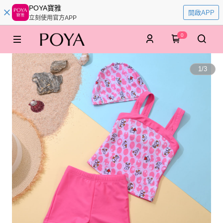
POYA寶雅
開啟APP
立刻使用官方APP
0
1
/
3