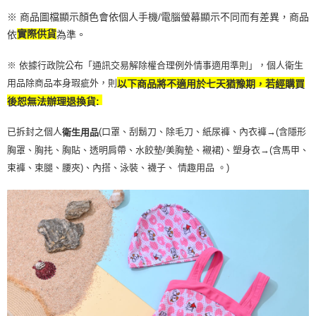
※ 商品圖檔顯示顏色會依個人手機/電腦螢幕顯示不同而有差異，商品
依
實際供貨
為準。
※ 依據行政院公布「通訊交易解除權合理例外情事適用準則」，個人衛生
用品除商品本身瑕疵外，則
以下商品將不適用於七天猶豫期，若經購買
後恕無法辦理退換貨:
已拆封之個人
(口罩、刮鬍刀、除毛刀、紙尿褲、內衣褲→(含隱形
衛生用品
胸罩、胸扥、胸貼、透明肩帶、水餃墊/美胸墊、襯裙)、塑身衣
→
(含馬甲、
束褲、束腿、腰夾
)
、內搭、泳裝、襪子、 情趣用品 。)