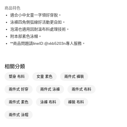
LINE Pay
商品特色
Apple Pay
適合小中女童一字領好穿脫。
泳褲四角側弧線好活動更自如。
街口支付
泡湯也適用因耐溫布料處理技術。
悠遊付
附本部素色泳帽。
**商品問題請lineID:@xkb5203n專人服務。
Google Pay
AFTEE先享後付
相關說明
相關分類
【關於「AFTEE先享後付」】
AFTEE先享後付是「在收到商品之後才付款」的支付方式。 讓您購物簡單
運送方式
塑身 布料
女童 素色
兩件式 褲裝
便利好安心！
１．簡單：不需註冊會員、不需綁卡、不需儲值。
宅配(廠商直送🚚)
兩件式 好穿
兩件式 泳褲
兩件式 布料
２．便利：只要手機號碼，簡訊認證，即可結帳。
每筆NT$100，滿NT$590(含以上)免運費
３．安心：先確認商品／服務後，再付款。
兩件式 素色
泳褲 布料
褲裝 布料
宅配(離島廠商直送🚚)
【「AFTEE先享後付」結帳流程】
１．於結帳方式選擇「AFTEE先享後付」後，將跳轉至「AFTEE先享後付」
每筆NT$300
兩件式 泳帽
結帳頁面，進行簡訊認證並確認金額後，即可完成結帳。
２．訂單成立數日內，您將收到繳費通知簡訊。
３．收到繳費通知簡訊後14天內，點擊此簡訊中的連結，可透過四大超商／