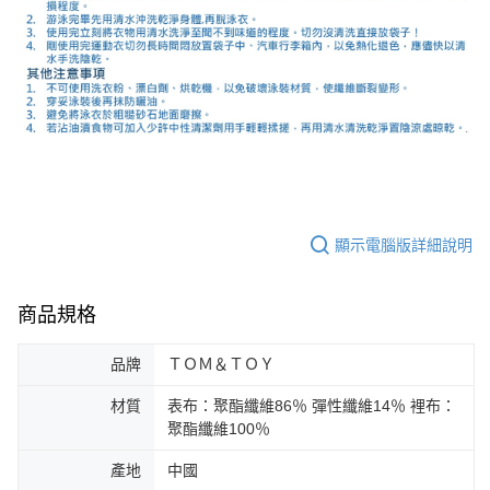
顯示電腦版詳細說明
商品規格
品牌
ＴＯＭ＆ＴＯＹ
材質
表布：聚酯纖維86％ 彈性纖維14％ 裡布：
聚酯纖維100％
產地
中國