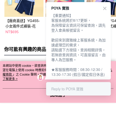
POYA 寶雅
【重要通知】
客服系統將於8/17更新，
【廠商直送】YG455-
【廠商直送】YG458-
【廠商直送】YG4
為保障留言資訊可保留查詢，請先
小女兩件式褲裝-花
小女兩件式裙裝-花
小女短袖兩件式褲
登入會員帳號留言。
花
NT$695
NT$665
NT$765
歡迎來到寶雅線上客服系統。為加
速處理您的需求，
你可能有興趣的商品
全站排行
請點選下方按鈕，查詢相關詳情，
若無欲查詢資訊，可直接留言，由
專人為您服務。
本網站中使用 cookie，欲查詢有關本網站使用 cookie 方式之詳情，及若您不希
★客服服務時間：08:30-12:30 /
熱門標籤
望在電腦上使用 cookie 時應如何變更電腦的 cookie 設定，請參閱本網站「
隱私
13:30-17:30 (假日/國定假日休息)
權條款
」之 Cookie 聲明。您繼續使用本網站即表示您同意本公司得按本網站使
用條款之 Cookie 聲明使用 cookie。
了解更多 >
Reply to POYA 寶雅
我知道了