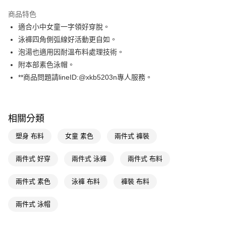
LINE Pay
商品特色
Apple Pay
適合小中女童一字領好穿脫。
泳褲四角側弧線好活動更自如。
街口支付
泡湯也適用因耐溫布料處理技術。
悠遊付
附本部素色泳帽。
**商品問題請lineID:@xkb5203n專人服務。
Google Pay
AFTEE先享後付
相關說明
相關分類
【關於「AFTEE先享後付」】
AFTEE先享後付是「在收到商品之後才付款」的支付方式。 讓您購物簡單
運送方式
塑身 布料
女童 素色
兩件式 褲裝
便利好安心！
１．簡單：不需註冊會員、不需綁卡、不需儲值。
宅配(廠商直送🚚)
兩件式 好穿
兩件式 泳褲
兩件式 布料
２．便利：只要手機號碼，簡訊認證，即可結帳。
每筆NT$100，滿NT$590(含以上)免運費
３．安心：先確認商品／服務後，再付款。
兩件式 素色
泳褲 布料
褲裝 布料
宅配(離島廠商直送🚚)
【「AFTEE先享後付」結帳流程】
１．於結帳方式選擇「AFTEE先享後付」後，將跳轉至「AFTEE先享後付」
每筆NT$300
兩件式 泳帽
結帳頁面，進行簡訊認證並確認金額後，即可完成結帳。
２．訂單成立數日內，您將收到繳費通知簡訊。
３．收到繳費通知簡訊後14天內，點擊此簡訊中的連結，可透過四大超商／