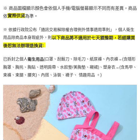
※ 商品圖檔顯示顏色會依個人手機/電腦螢幕顯示不同而有差異，商品
依
實際供貨
為準。
※ 依據行政院公布「通訊交易解除權合理例外情事適用準則」，個人衛生
用品除商品本身瑕疵外，則
以下商品將不適用於七天猶豫期，若經購買
後恕無法辦理退換貨:
已拆封之個人
(口罩、刮鬍刀、除毛刀、紙尿褲、內衣褲→(含隱形
衛生用品
胸罩、胸扥、胸貼、透明肩帶、水餃墊/美胸墊、襯裙)、塑身衣
→
(含馬甲、
束褲、束腿、腰夾
)
、內搭、泳裝、襪子、 情趣用品 。)