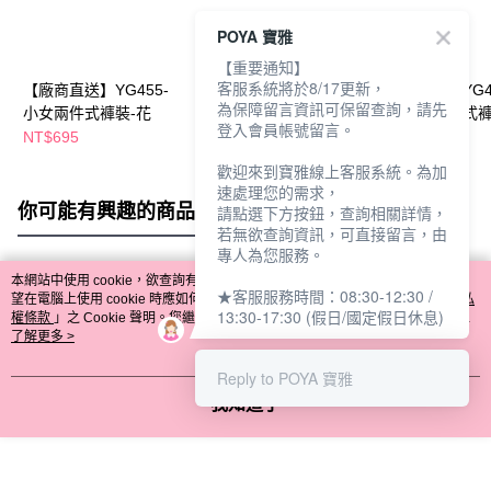
POYA 寶雅
【重要通知】
客服系統將於8/17更新，
【廠商直送】YG455-
【廠商直送】YG458-
【廠商直送】YG4
為保障留言資訊可保留查詢，請先
小女兩件式褲裝-花
小女兩件式裙裝-花
小女短袖兩件式褲
登入會員帳號留言。
花
NT$695
NT$665
NT$765
歡迎來到寶雅線上客服系統。為加
速處理您的需求，
你可能有興趣的商品
全站排行
請點選下方按鈕，查詢相關詳情，
若無欲查詢資訊，可直接留言，由
專人為您服務。
本網站中使用 cookie，欲查詢有關本網站使用 cookie 方式之詳情，及若您不希
★客服服務時間：08:30-12:30 /
熱門標籤
望在電腦上使用 cookie 時應如何變更電腦的 cookie 設定，請參閱本網站「
隱私
13:30-17:30 (假日/國定假日休息)
權條款
」之 Cookie 聲明。您繼續使用本網站即表示您同意本公司得按本網站使
用條款之 Cookie 聲明使用 cookie。
了解更多 >
Reply to POYA 寶雅
我知道了