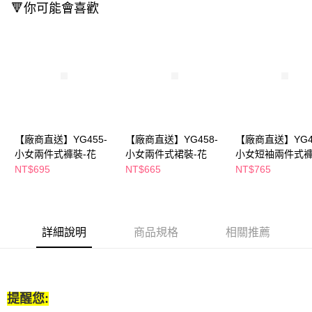
🔻你可能會喜歡
ATM／網路銀行／等多元方式進行付款，方視為交易完成。
※ 請注意：結帳手續完成當下不需立刻繳費，但若您需要取消訂單，請聯絡
購買商品的店家。未經商家同意取消之訂單仍視為有效，需透過AFTEE先享
後付繳納相關費用。
※ 交易是否成功請以「AFTEE先享後付 」之結帳頁面顯示為準，若有關於
是否繳費成功／繳費後需取消欲退款等相關疑問，請聯繫「AFTEE先享後付
客戶支援中心」
https://netprotections.freshdesk.com/support/home
【注意事項】
１．透過由恩沛科技股份有限公司提供之「AFTEE先享後付」服務完成之交
易，需依本服務之必要範圍內提供個人資料，並將交易相關給付款項請求債
【廠商直送】YG455-
【廠商直送】YG458-
【廠商直送】YG4
權轉讓予恩沛科技股份有限公司。
小女兩件式褲裝-花
小女兩件式裙裝-花
小女短袖兩件式褲
２．關於個人資料處理事宜，請瀏覽以下網址：
花
NT$695
NT$665
NT$765
https://aftee.tw/terms/#terms3
３．未成年的使用者請事先徵得法定代理人或監護人之同意方可使用
「AFTEE先享後付」，若未經同意申辦者引起之損失，本公司不負相關責
任。
４．使用「AFTEE先享後付」時，將依據個別帳號之用戶狀況，依本公司即
詳細說明
商品規格
相關推薦
時審查核予不同之上限額度；若仍有額度不足之情形，本公司將視審查結果
請求用戶進行身份認證。
５．嚴禁一人註冊多個帳號或使用他人資訊註冊。若發現惡意使用之情形，
恩沛科技股份有限公司將有權停止該用戶之使用額度並採取法律行動。
提醒您: