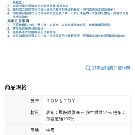
顯示電腦版詳細說明
商品規格
品牌
ＴＯＭ＆ＴＯＹ
材質
表布：聚酯纖維86％ 彈性纖維14％ 裡布：
聚酯纖維100％
產地
中國