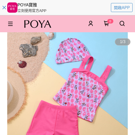
POYA寶雅
開啟APP
立刻使用官方APP
0
1
/
3