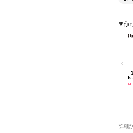
🔻你
【
b
L
NT
詳細