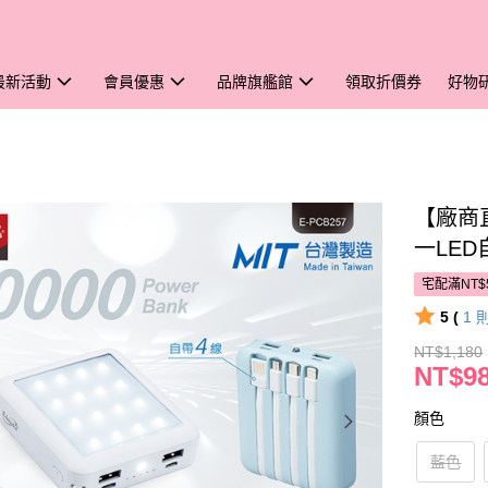
最新活動
會員優惠
品牌旗艦館
領取折價券
好物
【廠商直
一LE
宅配滿NT$
5 (
1
NT$1,180
NT$9
顏色
藍色