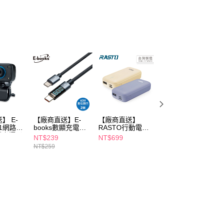
援中心」
https://netprotections.freshdesk.com/support/home
項】
恩沛科技股份有限公司提供之「AFTEE先享後付」服務完成之
依本服務之必要範圍內提供個人資料，並將交易相關給付款項請
讓予恩沛科技股份有限公司。
個人資料處理事宜，請瀏覽以下網址：
ee.tw/terms/#terms3
年的使用者請事先徵得法定代理人或監護人之同意方可使用
E先享後付」，若未經同意申辦者引起之損失，本公司不負相關責
AFTEE先享後付」時，將依據個別帳號之用戶狀況，依本公司
核予不同之上限額度；若仍有額度不足之情形，本公司將視審查
用戶進行身份認證。
】 E-
【廠商直送】E-
【廠商直送】
【廠商直送】【台
一人註冊多個帳號或使用他人資訊註冊。若發現惡意使用之情
W11網路高
books數顯充電線-
RASTO行動電源
灣製造】RASTO
科技股份有限公司將有權停止該用戶之使用額度並採取法律行
補光攝影
CtoC-60W-2m-
5300mAh-TypeC-
RB34 自帶雙線三
NT$239
NT$699
NT$990
XA53
RB25-兩色任選
輸出快充版行動電
NT$259
NT$1,250
源-兩色任選