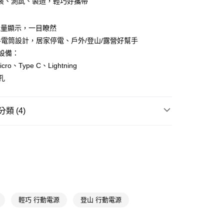
裝、測試、製造，輕巧好攜帶
y
電量顯示，一目瞭然
享後付
電筒設計，居家停電、戶外/登山/露營好幫手
設備：
FTEE先享後付」】
ro、Type C、Lightning
先享後付是「在收到商品之後才付款」的支付方式。 讓您購物簡單
孔
心！
：不需註冊會員、不需綁卡、不需儲值。
：只要手機號碼，簡訊認證，即可結帳。
送🚚)
：先確認商品／服務後，再付款。
類 (4)
00，滿NT$590(含以上)免運費
EE先享後付」結帳流程】
手機周邊
行動電源
廠商直送🚚)
方式選擇「AFTEE先享後付」後，將跳轉至「AFTEE先享後
頁面，進行簡訊認證並確認金額後，即可完成結帳。
送專區
00
成立數日內，您將收到繳費通知簡訊。
費通知簡訊後14天內，點擊此簡訊中的連結，可透過四大超商
📢
👑精緻出遊指南 08/05-08/18
滿$688享點數8%
網路銀行／等多元方式進行付款，方視為交易完成。
：結帳手續完成當下不需立刻繳費，但若您需要取消訂單，請聯
的店家。未經商家同意取消之訂單仍視為有效，需透過AFTEE
📢
👑精緻出遊指南 08/05-08/18
輕裝極限中
繳納相關費用。
輕巧 行動電源
登山 行動電源
否成功請以「AFTEE先享後付 」之結帳頁面顯示為準，若有關於
功／繳費後需取消欲退款等相關疑問，請聯繫「AFTEE先享後