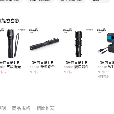
付客戶支
【注意事
１．透過由
交易，需
可能會喜歡
求債權轉
２．關於
https://aft
３．未成
「AFTE
任。
４．使用「
即時審查
結果請求
廠商直送】E-
【廠商直送】E-
【廠商直送】E-
【廠商直送
５．嚴禁
ooks-五段調光
books-筆型鋁合金
books 變焦鋁合金
books 
形，恩沛
ED變焦手電筒F4
LED手電筒F5
LED手電筒F6
畫質LED
$329
NT$259
NT$259
NT$699
動。
機
NT$739
說明
商品規格
相關推薦