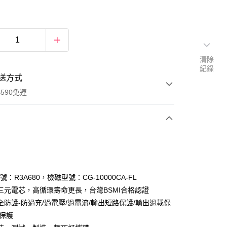
清除
紀錄
送方式
590免運
次付款
證號：R3A680，檢磁型號：CG-10000CA-FL
三元電芯，高循環壽命更長，台灣BSMI合格認證
全防護-防過充/過電壓/過電流/輸出短路保護/輸出過載保
度保護