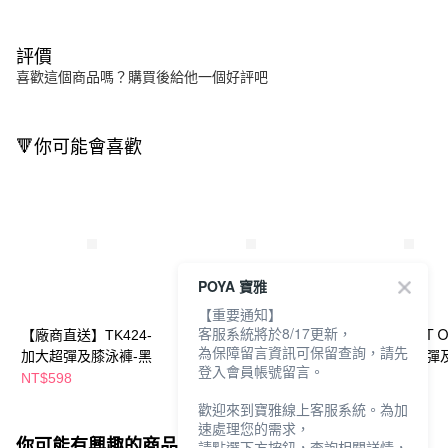
評價
喜歡這個商品嗎？購買後給他一個好評吧
🔻你可能會喜歡
POYA 寶雅
【重要通知】
客服系統將於8/17更新，
【廠商直送】TK424-
【廠商直送】TK515-
【廠商直送】Ｔ
為保障留言資訊可保留查詢，請先
加大超彈及膝泳褲-黑
加大超彈及膝泳褲-黑
ＴＯＹ 加大超彈
登入會員帳號留言。
泳褲-黑
NT$598
NT$598
NT$598
歡迎來到寶雅線上客服系統。為加
速處理您的需求，
你可能有興趣的商品
全站排行
請點選下方按鈕，查詢相關詳情，