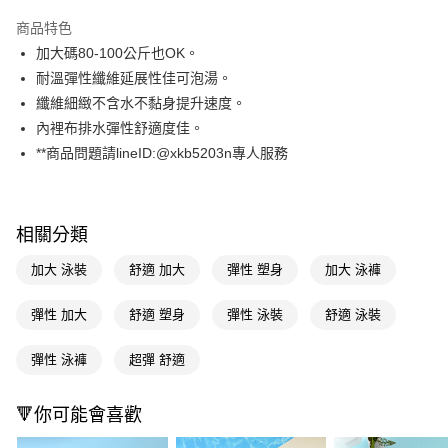
LINE Pay
商品特色
Apple Pay
加大碼80-100公斤也OK。
耐溫彈性纖維延展性佳可泡湯。
街口支付
纖維細緻不含水不黏身提升速度。
悠遊付
內裡布排水彈性舒適度佳。
**商品問題請lineID:@xkb5203n專人服務
Google Pay
AFTEE先享後付
相關說明
相關分類
【關於「AFTEE先享後付」】
AFTEE先享後付是「在收到商品之後才付款」的支付方式。 讓您購物簡單
運送方式
加大 泳裝
舒適 加大
彈性 塑身
加大 泳褲
便利好安心！
１．簡單：不需註冊會員、不需綁卡、不需儲值。
宅配(廠商直送🚚)
彈性 加大
舒適 塑身
彈性 泳裝
舒適 泳裝
２．便利：只要手機號碼，簡訊認證，即可結帳。
每筆NT$100，滿NT$590(含以上)免運費
３．安心：先確認商品／服務後，再付款。
彈性 泳褲
超彈 舒適
宅配(離島廠商直送🚚)
【「AFTEE先享後付」結帳流程】
１．於結帳方式選擇「AFTEE先享後付」後，將跳轉至「AFTEE先享後付」
每筆NT$300
結帳頁面，進行簡訊認證並確認金額後，即可完成結帳。
🔻你可能會喜歡
２．訂單成立數日內，您將收到繳費通知簡訊。
３．收到繳費通知簡訊後14天內，點擊此簡訊中的連結，可透過四大超商／