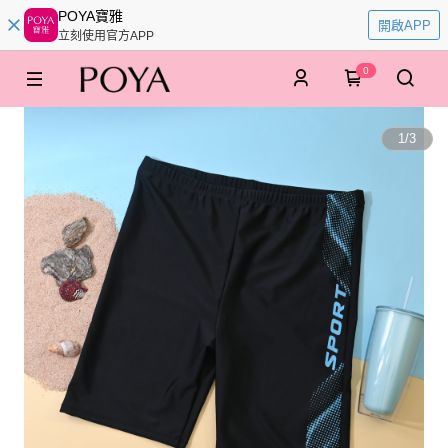
POYA寶雅
開啟APP
立刻使用官方APP
0
1
/
3