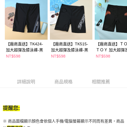
ATM／網路銀行／等多元方式進行付款，方視為交易完成。
※ 請注意：結帳手續完成當下不需立刻繳費，但若您需要取消訂單，請聯絡
購買商品的店家。未經商家同意取消之訂單仍視為有效，需透過AFTEE先享
後付繳納相關費用。
※ 交易是否成功請以「AFTEE先享後付 」之結帳頁面顯示為準，若有關於
是否繳費成功／繳費後需取消欲退款等相關疑問，請聯繫「AFTEE先享後付
客戶支援中心」
https://netprotections.freshdesk.com/support/home
【廠商直送】TK424-
【廠商直送】TK515-
【廠商直送】Ｔ
【注意事項】
１．透過由恩沛科技股份有限公司提供之「AFTEE先享後付」服務完成之交
加大超彈及膝泳褲-黑
加大超彈及膝泳褲-黑
ＴＯＹ 加大超彈
易，需依本服務之必要範圍內提供個人資料，並將交易相關給付款項請求債
泳褲-黑
NT$598
NT$598
NT$598
權轉讓予恩沛科技股份有限公司。
２．關於個人資料處理事宜，請瀏覽以下網址：
https://aftee.tw/terms/#terms3
３．未成年的使用者請事先徵得法定代理人或監護人之同意方可使用
「AFTEE先享後付」，若未經同意申辦者引起之損失，本公司不負相關責
詳細說明
商品規格
相關推薦
任。
４．使用「AFTEE先享後付」時，將依據個別帳號之用戶狀況，依本公司即
時審查核予不同之上限額度；若仍有額度不足之情形，本公司將視審查結果
請求用戶進行身份認證。
５．嚴禁一人註冊多個帳號或使用他人資訊註冊。若發現惡意使用之情形，
提醒您:
恩沛科技股份有限公司將有權停止該用戶之使用額度並採取法律行動。
※ 商品圖檔顯示顏色會依個人手機/電腦螢幕顯示不同而有差異，商品