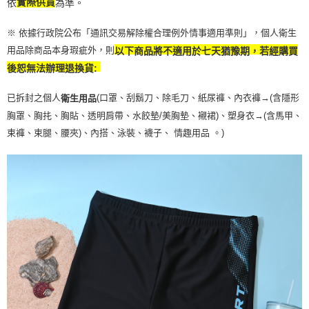
依
實際供貨
為準。
※ 依據行政院公布「通訊交易解除權合理例外情事適用準則」，個人衛生
用品除商品本身瑕疵外，則
以下商品將不適用於七天猶豫期，若經購買
後恕無法辦理退換貨:
已拆封之個人
(口罩、刮鬍刀、除毛刀、紙尿褲、內衣褲→(含隱形
衛生用品
胸罩、胸扥、胸貼、透明肩帶、水餃墊/美胸墊、襯裙)、塑身衣
→
(含馬甲、
束褲、束腿、腰夾
)
、內搭、泳裝、襪子、 情趣用品 。)