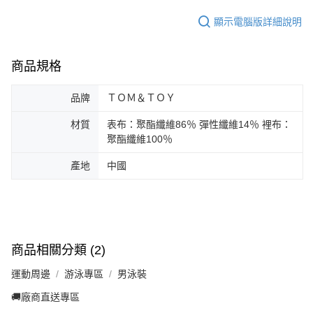
顯示電腦版詳細說明
商品規格
品牌
ＴＯＭ＆ＴＯＹ
材質
表布：聚酯纖維86％ 彈性纖維14％ 裡布：
聚酯纖維100％
產地
中國
商品相關分類 (2)
運動周邊
游泳專區
男泳裝
🚚廠商直送專區