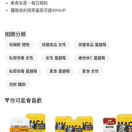
Apple Pay
素食友善，每日兩粒
鐵吸收利用率最高可達90%UP
街口支付
悠遊付
相關分類
Google Pay
母親節 禮物
保健食品 女性
保健食品 蔓越莓
AFTEE先享後付
相關說明
私密保養 女性
女性 蔓越莓
維他命C 蔓越莓
【關於「AFTEE先享後付」】
AFTEE先享後付是「在收到商品之後才付款」的支付方式。 讓您購物簡單
運送方式
便利好安心！
私密保養 蔓越莓
素食 蔓越莓
素食 女性
１．簡單：不需註冊會員、不需綁卡、不需儲值。
宅配(廠商直送🚚)
２．便利：只要手機號碼，簡訊認證，即可結帳。
每筆NT$100，滿NT$590(含以上)免運費
亮妍 鐵劑
３．安心：先確認商品／服務後，再付款。
宅配(離島廠商直送🚚)
【「AFTEE先享後付」結帳流程】
🔻你可能會喜歡
１．於結帳方式選擇「AFTEE先享後付」後，將跳轉至「AFTEE先享後付」
每筆NT$300
結帳頁面，進行簡訊認證並確認金額後，即可完成結帳。
２．訂單成立數日內，您將收到繳費通知簡訊。
３．收到繳費通知簡訊後14天內，點擊此簡訊中的連結，可透過四大超商／
ATM／網路銀行／等多元方式進行付款，方視為交易完成。
※ 請注意：結帳手續完成當下不需立刻繳費，但若您需要取消訂單，請聯絡