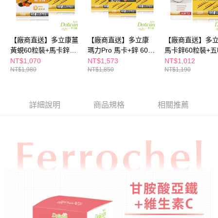
購買商品的店家。未經商家同意取消之訂單仍視為有效，需透過AFTEE先享
後付繳納相關費用。
※ 交易是否成功請以「AFTEE先享後付 」之結帳頁面顯示為準，若有關於
是否繳費成功／繳費後需取消欲退款等相關疑問，請聯繫「AFTEE先享後付
客戶支援中心」
https://netprotections.freshdesk.com/support/home
【廠商直送】多立康薑
【廠商直送】多立康
【廠商直送】多
黃蜆60粒裝+馬卡鋅60
瑪力Pro 馬卡+鋅 60粒
馬卡鋅60粒裝+
【注意事項】
粒裝
裝x3
芝麻錠60粒裝
NT$1,070
NT$1,573
NT$1,012
１．透過由恩沛科技股份有限公司提供之「AFTEE先享後付」服務完成之交
NT$1,980
NT$1,850
NT$1,190
易，需依本服務之必要範圍內提供個人資料，並將交易相關給付款項請求債
權轉讓予恩沛科技股份有限公司。
２．關於個人資料處理事宜，請瀏覽以下網址：
https://aftee.tw/terms/#terms3
詳細說明
商品規格
相關推薦
３．未成年的使用者請事先徵得法定代理人或監護人之同意方可使用
「AFTEE先享後付」，若未經同意申辦者引起之損失，本公司不負相關責
任。
４．使用「AFTEE先享後付」時，將依據個別帳號之用戶狀況，依本公司即
時審查核予不同之上限額度；若仍有額度不足之情形，本公司將視審查結果
請求用戶進行身份認證。
５．嚴禁一人註冊多個帳號或使用他人資訊註冊。若發現惡意使用之情形，
恩沛科技股份有限公司將有權停止該用戶之使用額度並採取法律行動。