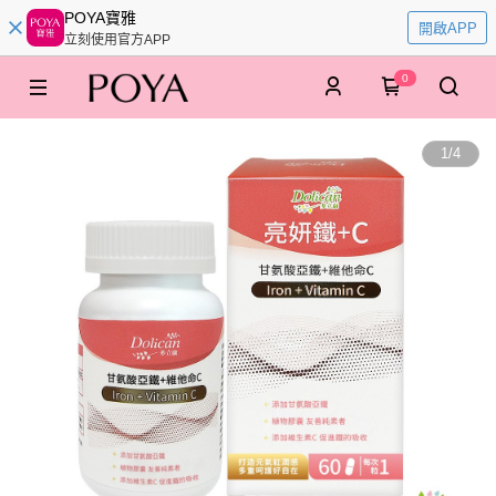
POYA寶雅
開啟APP
立刻使用官方APP
0
1
/
4