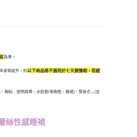
貨
為準。
本身瑕疵外，則
以下商品將不適用於七天猶豫期，若經
扥、胸貼、透明肩帶、水餃墊/美胸墊、襯裙)、塑身衣
→
(含
蕾絲性感睡裙