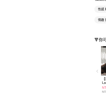
性感 
情趣 
🔻你
【
L
瑞
NT
雪
NT