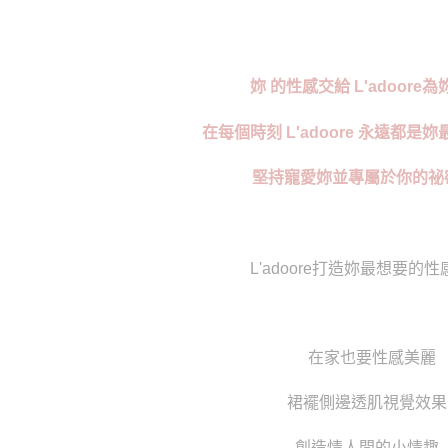
妳 的性感交給 L'adoore
在每個時刻 L'adoore 永遠都是
堅持寵愛妳並專屬於你的祕
L'adoore打造妳最想要的
在家也要性感美麗
裙襬側邊透肌視覺效果
創造情人間的小情趣