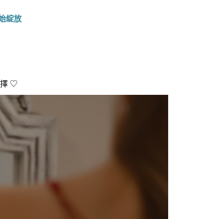
始綻放
選擇 ♡