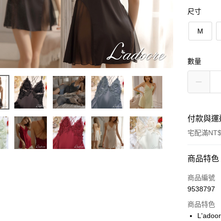
尺寸
M
數量
付款與運
宅配滿NT$
付款方式
商品特色
POYA支付
商品編號
9538797
信用卡一
商品特色
LINE Pay
L'ad