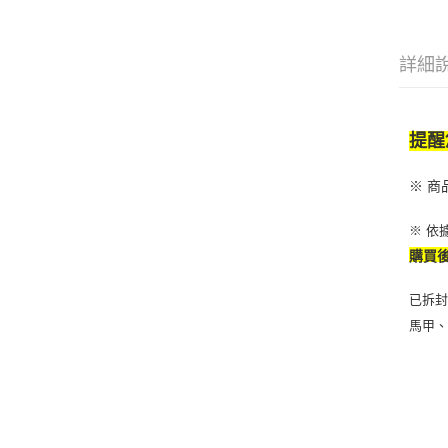
詳細
提醒
※ 
※ 依
購買
已拆
馬甲