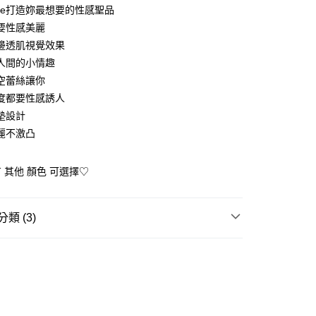
oore打造妳最想要的性感聖品
要性感美麗
邊透肌視覺效果
人間的小情趣
空蕾絲讓你
y
度都要性感誘人
墊設計
享後付
麗不激凸
FTEE先享後付」】
先享後付是「在收到商品之後才付款」的支付方式。 讓您購物簡單
 其他 顏色 可選擇♡
心！
：不需註冊會員、不需綁卡、不需儲值。
：只要手機號碼，簡訊認證，即可結帳。
送🚚)
：先確認商品／服務後，再付款。
類 (3)
00，滿NT$590(含以上)免運費
EE先享後付」結帳流程】
女內衣
質感睡衣
方式選擇「AFTEE先享後付」後，將跳轉至「AFTEE先享後
頁面，進行簡訊認證並確認金額後，即可完成結帳。
★內著品牌精選
蕾朵兒 L'adoore
成立數日內，您將收到繳費通知簡訊。
費通知簡訊後14天內，點擊此簡訊中的連結，可透過四大超商
送專區
網路銀行／等多元方式進行付款，方視為交易完成。
：結帳手續完成當下不需立刻繳費，但若您需要取消訂單，請聯