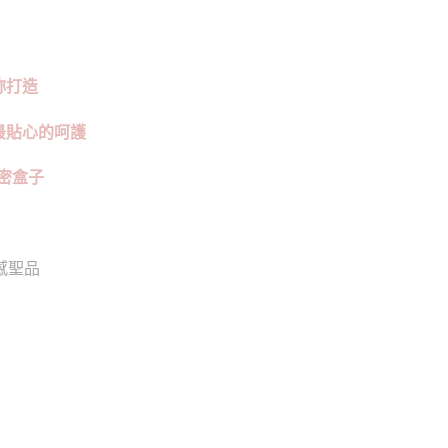
為妳打造
妳最貼心的呵護
密盒子
性感聖品