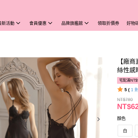
最新活動
會員優惠
品牌旗艦館
領取折價券
好物
【廠商直
絲性感
宅配滿NT$
5 (
1
NT$780
NT$6
顏色
白