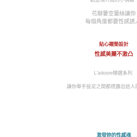
花瓣簍空蕾絲讓你
每個角度都要性感誘
貼心襯墊設計
性感美麗不激凸
L'adoore精選系列
讓你舉手投足之間都透露出迷人
激發妳的性感魂