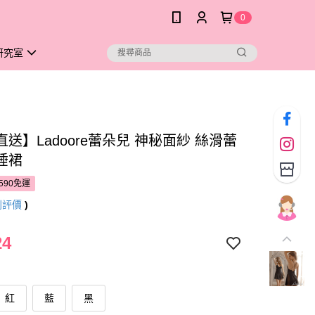
0
研究室
送】Ladoore蕾朵兒 神秘面紗 絲滑蕾
睡裙
590免運
則評價
)
24
紅
藍
黑