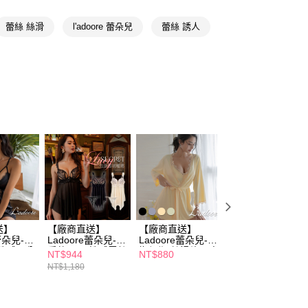
的店家。未經商家同意取消之訂單仍視為有效，需透過AFTEE
繳納相關費用。
蕾絲 絲滑
l'adoore 蕾朵兒
蕾絲 誘人
否成功請以「AFTEE先享後付 」之結帳頁面顯示為準，若有關於
功／繳費後需取消欲退款等相關疑問，請聯繫「AFTEE先享後
援中心」
https://netprotections.freshdesk.com/support/home
項】
恩沛科技股份有限公司提供之「AFTEE先享後付」服務完成之
依本服務之必要範圍內提供個人資料，並將交易相關給付款項請
讓予恩沛科技股份有限公司。
個人資料處理事宜，請瀏覽以下網址：
ee.tw/terms/#terms3
年的使用者請事先徵得法定代理人或監護人之同意方可使用
E先享後付」，若未經同意申辦者引起之損失，本公司不負相關責
AFTEE先享後付」時，將依據個別帳號之用戶狀況，依本公司
核予不同之上限額度；若仍有額度不足之情形，本公司將視審查
用戶進行身份認證。
送】
【廠商直送】
【廠商直送】
【廠商直送】
一人註冊多個帳號或使用他人資訊註冊。若發現惡意使用之情
e蕾朵兒-淪
Ladoore蕾朵兒-親
Ladoore蕾朵兒-慵
Ladoore蕾朵兒-
科技股份有限公司將有權停止該用戶之使用額度並採取法律行
性感開岔
愛的露西 性感雪紡
懶假期 絲滑緞面高
惑魅影 性感薄蕾
NT$944
NT$880
NT$680
睡裙-多款任選
質感睡袍
成套內衣
NT$1,180