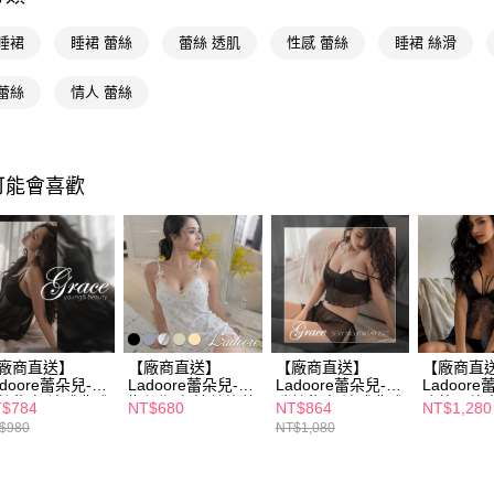
絡購買商品
先享後付
睡裙
睡裙 蕾絲
蕾絲 透肌
性感 蕾絲
睡裙 絲滑
※ 交易是
是否繳費成
蕾絲
情人 蕾絲
付客戶支
【注意事
１．透過由
交易，需
可能會喜歡
求債權轉
２．關於
https://aft
３．未成
「AFTE
任。
４．使用「
即時審查
結果請求
廠商直送】
【廠商直送】
【廠商直送】
【廠商直
５．嚴禁
adoore蕾朵兒-葛
Ladoore蕾朵兒-慵
Ladoore蕾朵兒-葛
Ladoor
形，恩沛
絲秘密 法式典雅
懶假期 舒適絲緞蕾
瑞絲秘密 法式典雅
陷德瓦倫 
$784
NT$680
NT$864
NT$1,280
動。
紡睡裙
絲睡裙
雪紡兩件式睡衣
前扣睡裙
$980
NT$1,080