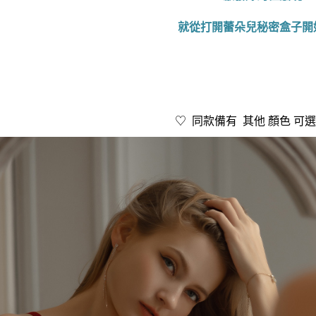
就從打開蕾朵兒秘密盒子開
♡ 同款備有 其他 顏色 可