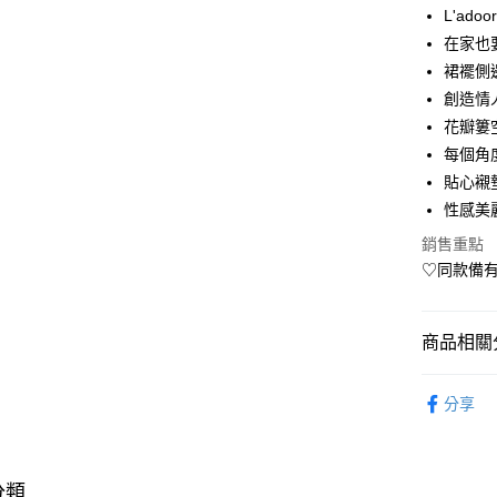
L'ad
Apple Pay
在家也
街口支付
裙襬側
創造情
悠遊付
花瓣簍
Google Pa
每個角
貼心襯
AFTEE先
性感美
相關說明
【關於「A
銷售重點
AFTEE
♡同款備有
便利好安
運送方式
１．簡單
２．便利
宅配(廠商直
３．安心
商品相關分
每筆NT$1
【「AFT
內著衣賞
１．於結帳
分享
付」結帳
內著衣賞
２．訂單
３．收到繳
🚚廠商直
／ATM／
分類
※ 請注意