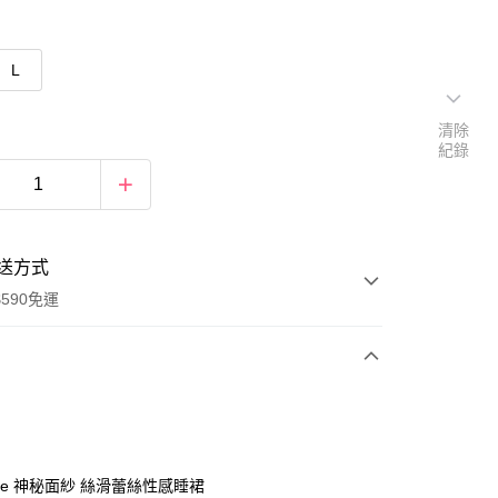
L
清除
紀錄
送方式
590免運
次付款
oore 神秘面紗 絲滑蕾絲性感睡裙