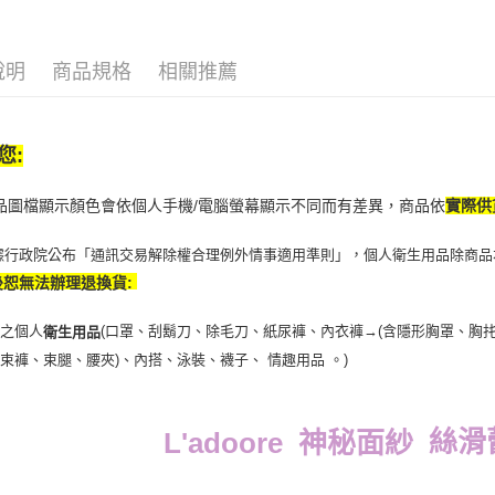
說明
商品規格
相關推薦
您:
商品圖檔顯示顏色會依個人手機/電腦螢幕顯示不同而有差異，商品依
實際供
據行政院公布「通訊交易解除權合理例外情事適用準則」，個人衛生用品除商品
後恕無法辦理退換貨:
封之個人
(口罩、刮鬍刀、除毛刀、紙尿褲、內衣褲→(含隱形胸罩、胸
衛生用品
、束褲、束腿、腰夾
)
、內搭、泳裝、襪子、 情趣用品 。)
絲滑
L'adoore
神秘面紗