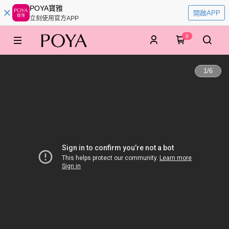
POYA寶雅
開啟APP
立刻使用官方APP
0
1
/
6