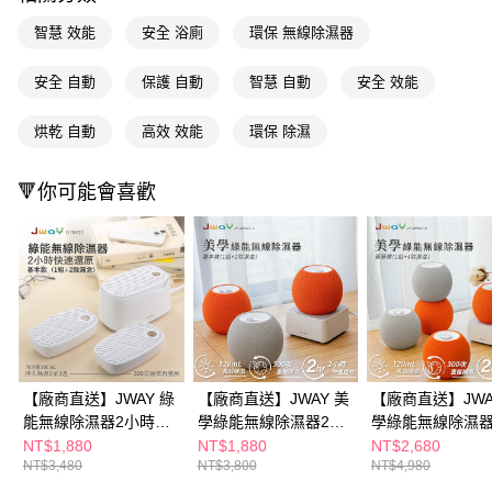
※ 請注意：結帳手續完成當下不需立刻繳費，但若您需要取消訂單，請聯絡
智慧 效能
安全 浴廁
環保 無線除濕器
購買商品的店家。未經商家同意取消之訂單仍視為有效，需透過AFTEE先享
後付繳納相關費用。
※ 交易是否成功請以「AFTEE先享後付 」之結帳頁面顯示為準，若有關於
安全 自動
保護 自動
智慧 自動
安全 效能
是否繳費成功／繳費後需取消欲退款等相關疑問，請聯繫「AFTEE先享後付
客戶支援中心」
https://netprotections.freshdesk.com/support/home
烘乾 自動
高效 效能
環保 除濕
【注意事項】
１．透過由恩沛科技股份有限公司提供之「AFTEE先享後付」服務完成之交
🔻你可能會喜歡
易，需依本服務之必要範圍內提供個人資料，並將交易相關給付款項請求債
權轉讓予恩沛科技股份有限公司。
２．關於個人資料處理事宜，請瀏覽以下網址：
https://aftee.tw/terms/#terms3
３．未成年的使用者請事先徵得法定代理人或監護人之同意方可使用
「AFTEE先享後付」，若未經同意申辦者引起之損失，本公司不負相關責
任。
４．使用「AFTEE先享後付」時，將依據個別帳號之用戶狀況，依本公司即
時審查核予不同之上限額度；若仍有額度不足之情形，本公司將視審查結果
請求用戶進行身份認證。
５．嚴禁一人註冊多個帳號或使用他人資訊註冊。若發現惡意使用之情形，
【廠商直送】JWAY 綠
【廠商直送】JWAY 美
【廠商直送】JWA
恩沛科技股份有限公司將有權停止該用戶之使用額度並採取法律行動。
能無線除濕器2小時極
學綠能無線除濕器2小
學綠能無線除濕器
速還原 1組+2除濕盒
時極速還原 1組+2除濕
時極速還原 1組+
NT$1,880
NT$1,880
NT$2,680
NT$3,480
NT$3,800
NT$4,980
盒
盒