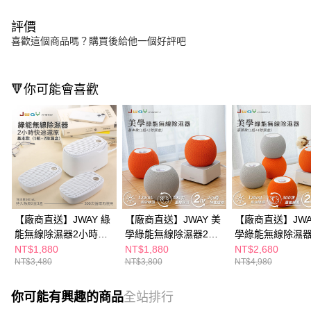
評價
喜歡這個商品嗎？購買後給他一個好評吧
🔻你可能會喜歡
【廠商直送】JWAY 綠
【廠商直送】JWAY 美
【廠商直送】JWA
能無線除濕器2小時極
學綠能無線除濕器2小
學綠能無線除濕器
速還原 1組+2除濕盒
時極速還原 1組+2除濕
時極速還原 1組+
NT$1,880
NT$1,880
NT$2,680
NT$3,480
NT$3,800
NT$4,980
盒
盒
你可能有興趣的商品
全站排行