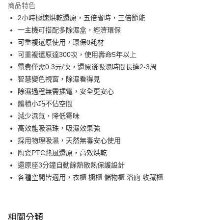
商品特色
Apple Pay
2小時極速烘乾還原，五倍省時，三倍節能
一主機可搭配多除濕盒，經濟環保
街口支付
可重複還原使用，環保0耗材
悠遊付
可重複還原達300次，使用壽命5年以上
電費僅需0.3元/次，還原後吸濕時間長達2-3周
Google Pay
智慧變色視窗，除濕看得見
AFTEE先享後付
除濕過程無需插電，安全更安心
相關說明
體積小巧不佔空間
【關於「AFTEE先享後付」】
減少濕氣，降低霉味
AFTEE先享後付是「在收到商品之後才付款」的支付方式。 讓您購物簡單
運送方式
高效能吸濕珠，吸濕效果強
便利好安心！
１．簡單：不需註冊會員、不需綁卡、不需儲值。
宅配(廠商直送🚚)
採用物理吸濕，天然無毒安心使用
２．便利：只要手機號碼，簡訊認證，即可結帳。
陶瓷PTC熱風還原，高效烘乾
每筆NT$100，滿NT$590(含以上)免運費
３．安心：先確認商品／服務後，再付款。
還原座3分鐘自動餘熱散熱保護設計
【「AFTEE先享後付」結帳流程】
各種空間皆適用，衣櫃 櫥櫃 儲物櫃 浴廁 收藏櫃
１．於結帳方式選擇「AFTEE先享後付」後，將跳轉至「AFTEE先享後付」
結帳頁面，進行簡訊認證並確認金額後，即可完成結帳。
２．訂單成立數日內，您將收到繳費通知簡訊。
３．收到繳費通知簡訊後14天內，點擊此簡訊中的連結，可透過四大超商／
相關分類
ATM／網路銀行／等多元方式進行付款，方視為交易完成。