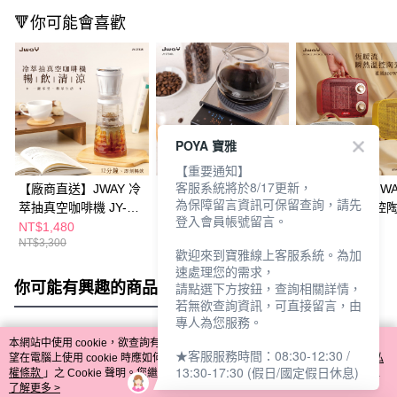
🔻你可能會喜歡
POYA 寶雅
【重要通知】
客服系統將於8/17更新，
【廠商直送】JWAY 冷
【廠商直送】JWAY粉
【廠商直送】JWA
為保障留言資訊可保留查詢，請先
萃抽真空咖啡機 JY-
水比咖啡料理秤
暖流｜瞬熱溫控
登入會員帳號留言。
CF315
暖器-多款任選
NT$1,480
NT$688
NT$1,280
NT$3,300
NT$2,160
NT$2,180
歡迎來到寶雅線上客服系統。為加
速處理您的需求，
你可能有興趣的商品
全站排行
請點選下方按鈕，查詢相關詳情，
若無欲查詢資訊，可直接留言，由
專人為您服務。
本網站中使用 cookie，欲查詢有關本網站使用 cookie 方式之詳情，及若您不希
★客服服務時間：08:30-12:30 /
熱門標籤
望在電腦上使用 cookie 時應如何變更電腦的 cookie 設定，請參閱本網站「
隱私
13:30-17:30 (假日/國定假日休息)
權條款
」之 Cookie 聲明。您繼續使用本網站即表示您同意本公司得按本網站使
用條款之 Cookie 聲明使用 cookie。
了解更多 >