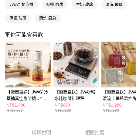
購買商品的店家。未經商家同意取消之訂單仍視為有效，需透過AFTEE先享
JWAY 奶泡機
有機 廚房
牛奶 玻璃
清洗 玻璃
後付繳納相關費用。
※ 交易是否成功請以「AFTEE先享後付 」之結帳頁面顯示為準，若有關於
是否繳費成功／繳費後需取消欲退款等相關疑問，請聯繫「AFTEE先享後付
保護 玻璃
清洗 廚房
客戶支援中心」
https://netprotections.freshdesk.com/support/home
🔻你可能會喜歡
【注意事項】
１．透過由恩沛科技股份有限公司提供之「AFTEE先享後付」服務完成之交
易，需依本服務之必要範圍內提供個人資料，並將交易相關給付款項請求債
權轉讓予恩沛科技股份有限公司。
２．關於個人資料處理事宜，請瀏覽以下網址：
https://aftee.tw/terms/#terms3
３．未成年的使用者請事先徵得法定代理人或監護人之同意方可使用
「AFTEE先享後付」，若未經同意申辦者引起之損失，本公司不負相關責
任。
４．使用「AFTEE先享後付」時，將依據個別帳號之用戶狀況，依本公司即
時審查核予不同之上限額度；若仍有額度不足之情形，本公司將視審查結果
【廠商直送】JWAY 冷
【廠商直送】JWAY粉
【廠商直送】JWA
請求用戶進行身份認證。
萃抽真空咖啡機 JY-
水比咖啡料理秤
暖流｜瞬熱溫控
５．嚴禁一人註冊多個帳號或使用他人資訊註冊。若發現惡意使用之情形，
CF315
暖器-多款任選
NT$1,480
NT$688
NT$1,280
恩沛科技股份有限公司將有權停止該用戶之使用額度並採取法律行動。
NT$3,300
NT$2,160
NT$2,180
詳細說明
相關推薦