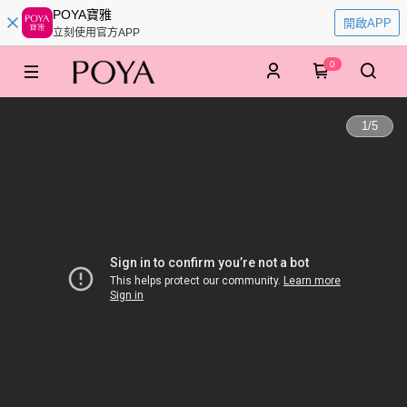
POYA寶雅
開啟APP
立刻使用官方APP
0
1
/
5