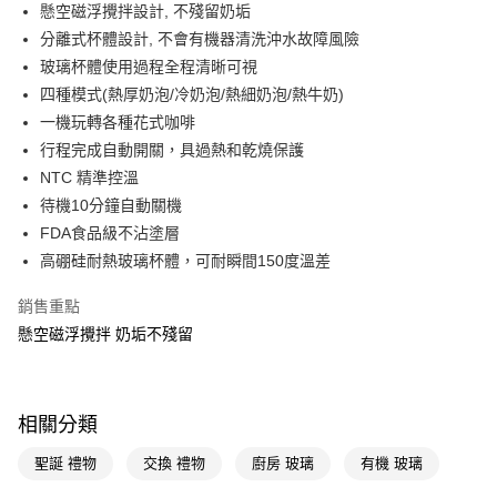
Apple Pay
懸空磁浮攪拌設計, 不殘留奶垢
分離式杯體設計, 不會有機器清洗沖水故障風險
街口支付
玻璃杯體使用過程全程清晰可視
悠遊付
四種模式(熱厚奶泡/冷奶泡/熱細奶泡/熱牛奶)
一機玩轉各種花式咖啡
Google Pay
行程完成自動開關，具過熱和乾燒保護
AFTEE先享後付
NTC 精準控溫
相關說明
待機10分鐘自動關機
【關於「AFTEE先享後付」】
FDA食品級不沾塗層
AFTEE先享後付是「在收到商品之後才付款」的支付方式。 讓您購物簡單
運送方式
高硼硅耐熱玻璃杯體，可耐瞬間150度溫差
便利好安心！
１．簡單：不需註冊會員、不需綁卡、不需儲值。
宅配(廠商直送🚚)
２．便利：只要手機號碼，簡訊認證，即可結帳。
銷售重點
每筆NT$100，滿NT$590(含以上)免運費
３．安心：先確認商品／服務後，再付款。
懸空磁浮攪拌 奶垢不殘留
【「AFTEE先享後付」結帳流程】
１．於結帳方式選擇「AFTEE先享後付」後，將跳轉至「AFTEE先享後付」
結帳頁面，進行簡訊認證並確認金額後，即可完成結帳。
相關分類
２．訂單成立數日內，您將收到繳費通知簡訊。
３．收到繳費通知簡訊後14天內，點擊此簡訊中的連結，可透過四大超商／
ATM／網路銀行／等多元方式進行付款，方視為交易完成。
聖誕 禮物
交換 禮物
廚房 玻璃
有機 玻璃
※ 請注意：結帳手續完成當下不需立刻繳費，但若您需要取消訂單，請聯絡