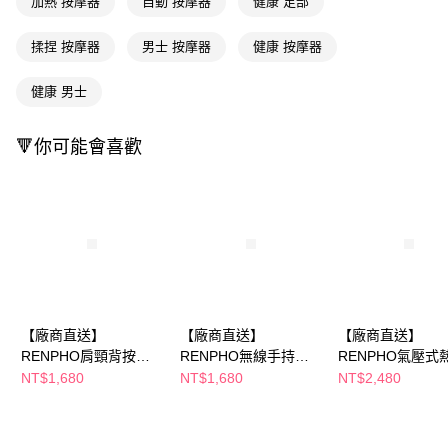
加熱 按摩器
自動 按摩器
健康 足部
購買商品的店家。未經商家同意取消之訂單仍視為有效，需透過AFTEE先享
後付繳納相關費用。
揉捏 按摩器
男士 按摩器
健康 按摩器
※ 交易是否成功請以「AFTEE先享後付 」之結帳頁面顯示為準，若有關於
是否繳費成功／繳費後需取消欲退款等相關疑問，請聯繫「AFTEE先享後付
客戶支援中心」
https://netprotections.freshdesk.com/support/home
健康 男士
【注意事項】
１．透過由恩沛科技股份有限公司提供之「AFTEE先享後付」服務完成之交
🔻你可能會喜歡
易，需依本服務之必要範圍內提供個人資料，並將交易相關給付款項請求債
權轉讓予恩沛科技股份有限公司。
２．關於個人資料處理事宜，請瀏覽以下網址：
https://aftee.tw/terms/#terms3
３．未成年的使用者請事先徵得法定代理人或監護人之同意方可使用
「AFTEE先享後付」，若未經同意申辦者引起之損失，本公司不負相關責
任。
４．使用「AFTEE先享後付」時，將依據個別帳號之用戶狀況，依本公司即
時審查核予不同之上限額度；若仍有額度不足之情形，本公司將視審查結果
請求用戶進行身份認證。
【廠商直送】
【廠商直送】
【廠商直送】
５．嚴禁一人註冊多個帳號或使用他人資訊註冊。若發現惡意使用之情形，
RENPHO肩頸背按摩
RENPHO無線手持按
RENPHO氣壓式
恩沛科技股份有限公司將有權停止該用戶之使用額度並採取法律行動。
器
摩器-白
眼部按摩器-白
NT$1,680
NT$1,680
NT$2,480