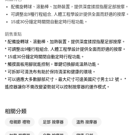
Apple Pay
配備旋轉球、滾動棒、加熱裝置，提供深度揉捏指壓足部按摩。
可調整出9種行程組合, 人體工程學設計提供全面而舒適的按摩。
街口支付
15或30分鐘定時關閉自動定時行程功能。
悠遊付
銷售重點
Google Pay
* 配備旋轉球、滾動棒、加熱裝置，提供深度揉捏指壓足部按摩。
* 可調整出9種行程組合, 人體工程學設計提供全面而舒適的按摩。
AFTEE先享後付
* 15或30分鐘定時關閉自動定時行程功能。
相關說明
* 觸摸面板用腳就能控制，單鍵切換腳底溫熱功能。
【關於「AFTEE先享後付」】
AFTEE先享後付是「在收到商品之後才付款」的支付方式。 讓您購物簡單
* 可拆卸可清洗布有助於保持清潔和健康的環境。
運送方式
便利好安心！
* 可以適應大多數腳部尺寸，最大尺寸可達美國尺寸男士12 號。 *
１．簡單：不需註冊會員、不需綁卡、不需儲值。
宅配(廠商直送🚚)
２．便利：只要手機號碼，簡訊認證，即可結帳。
遙控器讓你不需改變姿勢就可以控制按摩器的運作模式。
每筆NT$100，滿NT$590(含以上)免運費
３．安心：先確認商品／服務後，再付款。
【「AFTEE先享後付」結帳流程】
１．於結帳方式選擇「AFTEE先享後付」後，將跳轉至「AFTEE先享後付」
相關分類
結帳頁面，進行簡訊認證並確認金額後，即可完成結帳。
２．訂單成立數日內，您將收到繳費通知簡訊。
母親節 禮物
足部 按摩器
溫熱 按摩器
３．收到繳費通知簡訊後14天內，點擊此簡訊中的連結，可透過四大超商／
ATM／網路銀行／等多元方式進行付款，方視為交易完成。
※ 請注意：結帳手續完成當下不需立刻繳費，但若您需要取消訂單，請聯絡