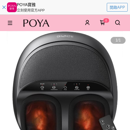
POYA寶雅
開啟APP
立刻使用官方APP
0
1
/
1