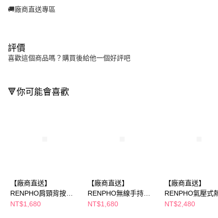
🚚廠商直送專區
評價
喜歡這個商品嗎？購買後給他一個好評吧
🔻你可能會喜歡
【廠商直送】
【廠商直送】
【廠商直送】
RENPHO肩頸背按摩
RENPHO無線手持按
RENPHO氣壓式
器
摩器-白
眼部按摩器-白
NT$1,680
NT$1,680
NT$2,480