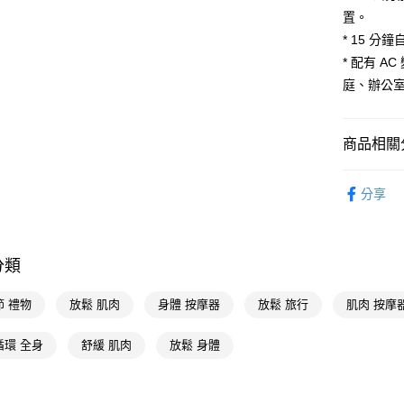
AFTEE
置。
便利好安
運送方式
１．簡單
* 15 
２．便利
宅配(廠商直
* 配有 AC
３．安心
每筆NT$1
庭、辦公
【「AFT
１．於結帳
付」結帳
商品相關分
２．訂單
３．收到繳
運動周邊
／ATM／
分享
※ 請注意
🚚廠商直
絡購買商品
先享後付
※ 交易是
分類
是否繳費成
付客戶支
節 禮物
放鬆 肌肉
身體 按摩器
放鬆 旅行
肌肉 按摩
【注意事
１．透過由
循環 全身
舒緩 肌肉
放鬆 身體
交易，需
求債權轉
２．關於
https://aft