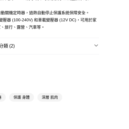
先享後付是「在收到商品之後才付款」的支付方式。 讓您購物簡單
心！
：不需註冊會員、不需綁卡、不需儲值。
分鐘自動關機定時器，過熱自動停止保護系統保障安全。
：只要手機號碼，簡訊認證，即可結帳。
送🚚)
 變壓器 (100-240V) 和車載變壓器 (12V DC)，可用於家
：先確認商品／服務後，再付款。
00，滿NT$590(含以上)免運費
室、旅行、露營、汽車等。
EE先享後付」結帳流程】
方式選擇「AFTEE先享後付」後，將跳轉至「AFTEE先享後
頁面，進行簡訊認證並確認金額後，即可完成結帳。
類 (2)
成立數日內，您將收到繳費通知簡訊。
費通知簡訊後14天內，點擊此簡訊中的連結，可透過四大超商
按摩器材
按摩家電
網路銀行／等多元方式進行付款，方視為交易完成。
：結帳手續完成當下不需立刻繳費，但若您需要取消訂單，請聯
送專區
的店家。未經商家同意取消之訂單仍視為有效，需透過AFTEE
繳納相關費用。
否成功請以「AFTEE先享後付 」之結帳頁面顯示為準，若有關於
功／繳費後需取消欲退款等相關疑問，請聯繫「AFTEE先享後
援中心」
https://netprotections.freshdesk.com/support/home
器
保護 身體
深層 肌肉
項】
恩沛科技股份有限公司提供之「AFTEE先享後付」服務完成之
依本服務之必要範圍內提供個人資料，並將交易相關給付款項請
讓予恩沛科技股份有限公司。
個人資料處理事宜，請瀏覽以下網址：
ee.tw/terms/#terms3