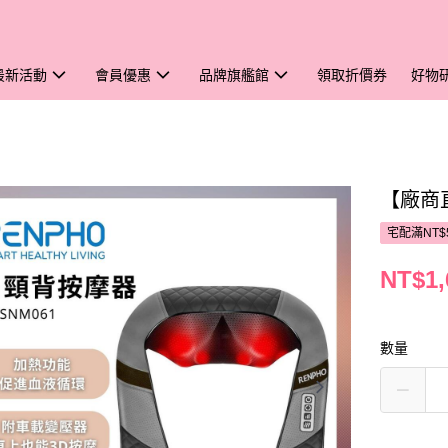
最新活動
會員優惠
品牌旗艦館
領取折價券
好物
【廠商
宅配滿NT$
NT$1,
數量