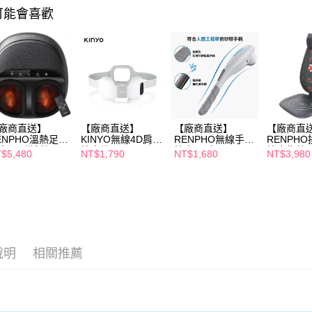
３．未成
可能會喜歡
「AFTE
任。
４．使用「
即時審查
結果請求
５．嚴禁
形，恩沛
動。
廠商直送】
【廠商直送】
【廠商直送】
【廠商直
ENPHO溫熱足部
KINYO無線4D肩頸
RENPHO無線手持
RENPH
摩器-附遙控器
按摩帶
按摩器-白
按摩靠墊
$5,480
NT$1,790
NT$1,680
NT$3,980
說明
相關推薦