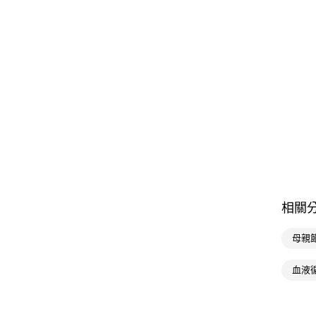
相關
母親
血液