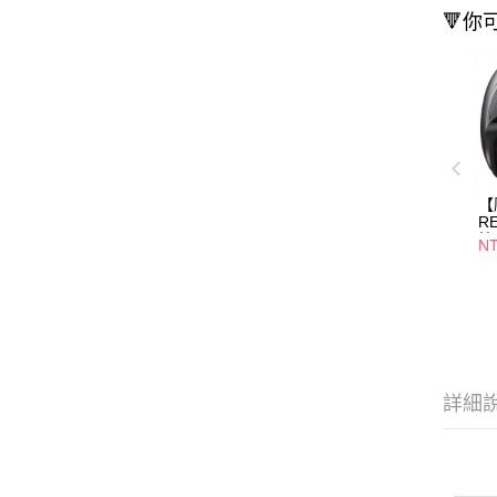
🔻你
【
R
按
NT
詳細