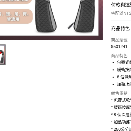
付款與運
宅配滿NT$
付款方式
商品特色
POYA支付
商品編號
9501241
信用卡一
商品特色
LINE Pay
包覆式
緩衝按
Apple Pay
8 個
街口支付
加熱功
悠遊付
銷售重點
* 包覆式
Google Pa
* 緩衝按
AFTEE先
* 8 個
相關說明
* 加熱功
【關於「A
* 250