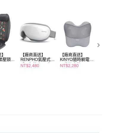
年的使用者請事先徵得法定代理人或監護人之同意方可使用
E先享後付」，若未經同意申辦者引起之損失，本公司不負相關責
AFTEE先享後付」時，將依據個別帳號之用戶狀況，依本公司
核予不同之上限額度；若仍有額度不足之情形，本公司將視審查
用戶進行身份認證。
一人註冊多個帳號或使用他人資訊註冊。若發現惡意使用之情
科技股份有限公司將有權停止該用戶之使用額度並採取法律行
送】
【廠商直送】
【廠商直送】
【廠商直送】
O揉壓頸背
RENPHO氣壓式熱
KINYO隨時躺電動
RENPHO氣壓式
感眼部按摩器-白
腰背按摩枕
感眼部按摩器-黑
NT$2,480
NT$2,280
NT$2,480